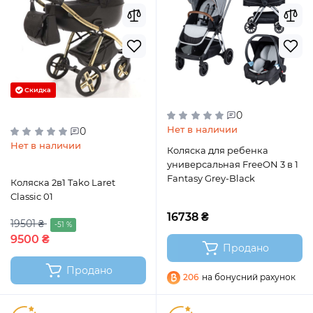
Скидка
0
Нет в наличии
0
Нет в наличии
Коляска для ребенка
универсальная FreeON 3 в 1
Fantasy Grey-Black
Коляска 2в1 Tako Laret
Classic 01
16738 ₴
19501 ₴
-51 %
9500 ₴
Продано
Продано
206
на бонусний рахунок