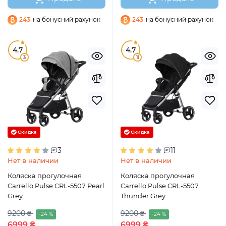
243
на бонусний рахунок
243
на бонусний рахунок
4.7
4.7
3
11
Скидка
Скидка
3
11
Нет в наличии
Нет в наличии
Коляска прогулочная
Коляска прогулочная
Carrello Pulse CRL-5507 Pearl
Carrello Pulse CRL-5507
Grey
Thunder Grey
9200 ₴
9200 ₴
-24 %
-24 %
6999 ₴
6999 ₴