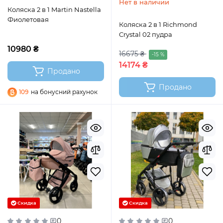
Нет в наличии
Коляска 2 в 1 Martin Nastella
Фиолетовая
Коляска 2 в 1 Richmond
Crystal 02 пудра
10980 ₴
16675 ₴
-15 %
14174 ₴
Продано
Продано
109
на бонусний рахунок
Скидка
Скидка
0
0