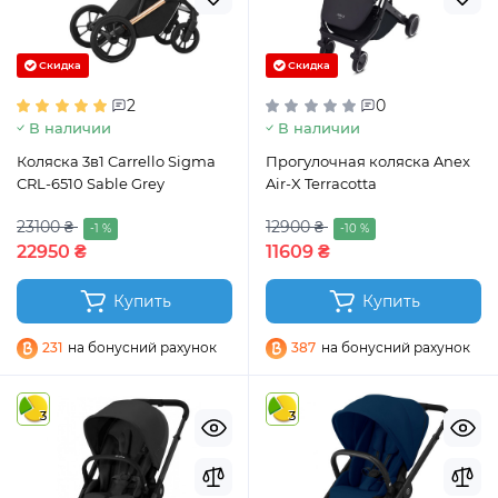
Скидка
Скидка
2
0
В наличии
В наличии
Коляска 3в1 Carrello Sigma
Прогулочная коляска Anex
CRL-6510 Sable Grey
Air-X Terracotta
23100 ₴
12900 ₴
-1 %
-10 %
22950 ₴
11609 ₴
Купить
Купить
231
на бонусний рахунок
387
на бонусний рахунок
3
3