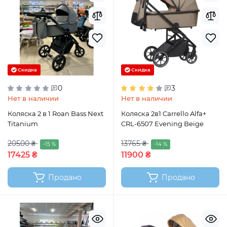
Скидка
Скидка
0
3
Нет в наличии
Нет в наличии
Коляска 2 в 1 Roan Bass Next
Коляска 2в1 Carrello Alfa+
Titanium
CRL-6507 Evening Beige
20500 ₴
13765 ₴
-15 %
-14 %
17425 ₴
11900 ₴
Продано
Продано