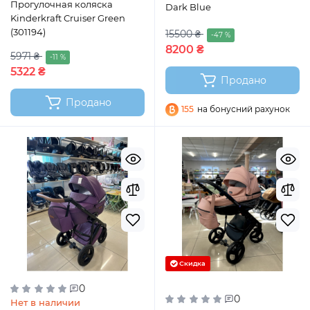
Прогулочная коляска
Dark Blue
Kinderkraft Cruiser Green
(301194)
15500 ₴
-47 %
8200 ₴
5971 ₴
-11 %
5322 ₴
Продано
Продано
155
на бонусний рахунок
Скидка
0
0
Нет в наличии