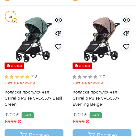
5
2
Скидка
Скидка
2
0
Нет в наличии
Нет в наличии
Коляска прогулочная
Коляска прогулочная
Carrello Pulse CRL-5507 Basil
Carrello Pulse CRL-5507
Green
Evening Beige
9200 ₴
9200 ₴
-24 %
-24 %
6999 ₴
6999 ₴
Продано
Продано