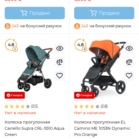
Продано
Продано
243
на бонусний рахунок
243
на бонусний рахунок
4.8
4.8
5
8
Скидка
Скидка
5
8
Нет в наличии
Нет в наличии
Коляска прогулочная
Коляска прогулочная EL
Carrello Supra CRL-5510 Aqua
Camino ME 1053N Dynamic
Green
Pro Orange