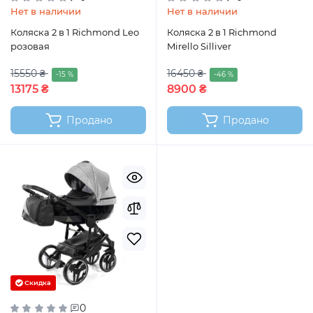
Нет в наличии
Нет в наличии
Коляска 2 в 1 Richmond Leo
Коляска 2 в 1 Richmond
розовая
Mirello Silliver
15550 ₴
16450 ₴
-15 %
-46 %
13175 ₴
8900 ₴
Продано
Продано
Скидка
0