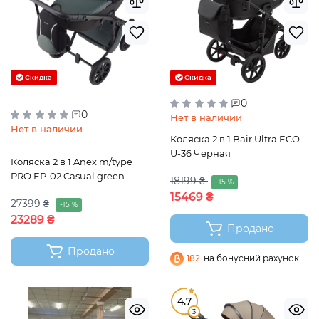
Скидка
Скидка
0
0
Нет в наличии
Нет в наличии
Коляска 2 в 1 Bair Ultra ECO
U-36 Черная
Коляска 2 в 1 Anex m/type
PRO EP-02 Casual green
18199 ₴
-15 %
15469 ₴
27399 ₴
-15 %
23289 ₴
Продано
Продано
182
на бонусний рахунок
4.7
3