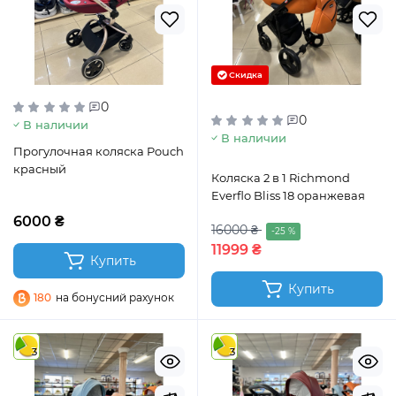
Скидка
0
0
В наличии
В наличии
Прогулочная коляска Pouch
красный
Коляска 2 в 1 Richmond
Everflo Bliss 18 оранжевая
6000 ₴
16000 ₴
-25 %
11999 ₴
Купить
Купить
180
на бонусний рахунок
3
3