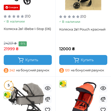
Скидка
0
0
В наличии
В наличии
Коляска 2в1 iBebe I-Stop (06)
Коляска 2в1 Pouch красный
24201 ₴
-9 %
21999 ₴
12000 ₴
Купить
Купить
242
на бонусний рахунок
120
на бонусний рахунок
5
3
2
3