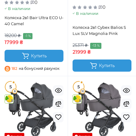
0
0
В наличии
В наличии
Коляска 2в1 Bair Ultra ECO U-
40 Camel
Коляска 2в1 Cybex Balios S
Lux SLV Magnolia Pink
18200 ₴
-1 %
17999 ₴
25371 ₴
-13 %
21999 ₴
Купить
Купить
182
на бонусний рахунок
5
5
8
10
3
3