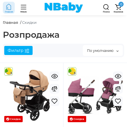
0
Главная
Меню
Поиск
Корзина
Главная
Скидки
Розпродажа
Фильтр
По умолчанию
3
3
Скидка
Скидка