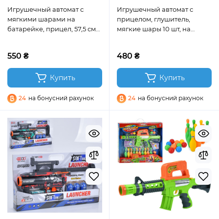
Игрушечный автомат с
Игрушечный автомат с
мягкими шарами на
прицелом, глушитель,
батарейке, прицел, 57,5 ​​см
мягкие шары 10 шт, на
(BIG508)
аккумуляторе (H222)
550 ₴
480 ₴
Купить
Купить
24
на бонусний рахунок
24
на бонусний рахунок