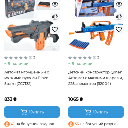
0
0
В наличии
В наличии
Автомат игрушечный с
Детский конструктор Qman
мягкими пулями Blaze
Автомат с мягкими шарами,
Storm (ZC7135)
528 элементов (52004)
833 ₴
1065 ₴
Купить
Купить
41
на бонусний рахунок
53
на бонусний рахунок