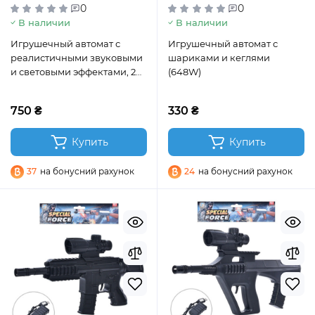
0
0
В наличии
В наличии
Игрушечный автомат с
Игрушечный автомат с
реалистичными звуковыми
шариками и кеглями
и световыми эффектами, 2
(648W)
цвета (JH2049)
750 ₴
330 ₴
Купить
Купить
37
на бонусний рахунок
24
на бонусний рахунок