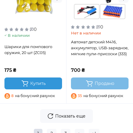
0
0
Нет в наличии
В наличии
Автомат детский M416,
Шарики для помпового
аккумулятор, USB-зарядное,
оружия, 20 шт (ZC05)
мягкие пули-присоски (333)
175 ₴
700 ₴
Купить
Продано
8
на бонусний рахунок
35
на бонусний рахунок
Показать еще