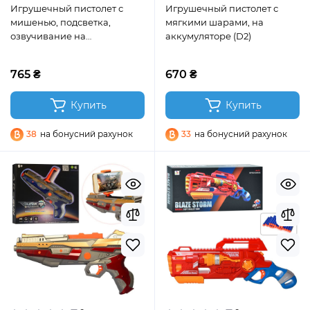
Игрушечный пистолет с
Игрушечный пистолет с
мишенью, подсветка,
мягкими шарами, на
озвучивание на
аккумуляторе (D2)
английском, 10 мягких
патронов (3695)
765 ₴
670 ₴
Купить
Купить
38
на бонусний рахунок
33
на бонусний рахунок