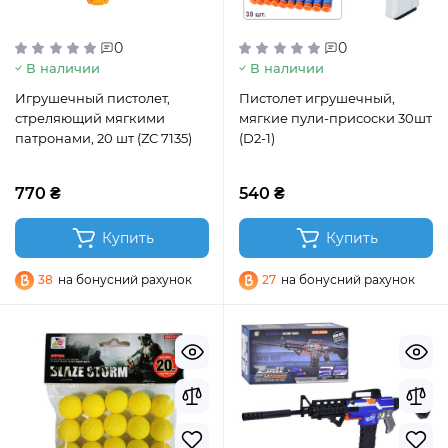
0
0
В наличии
В наличии
Игрушечный пистолет,
Пистолет игрушечный,
стреляющий мягкими
мягкие пули-присоски 30шт
патронами, 20 шт (ZC 7135)
(D2-1)
770 ₴
540 ₴
Купить
Купить
38
на бонусний рахунок
27
на бонусний рахунок