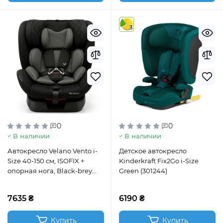
3
0
0
В наличии
В наличии
Автокресло Velano Vento i-
Детское автокресло
Size 40-150 см, ISOFIX +
Kinderkraft Fix2Go i-Size
опорная нога, Black-brey
Green (301244)
(48418)
7635 ₴
6190 ₴
Купить
Купить