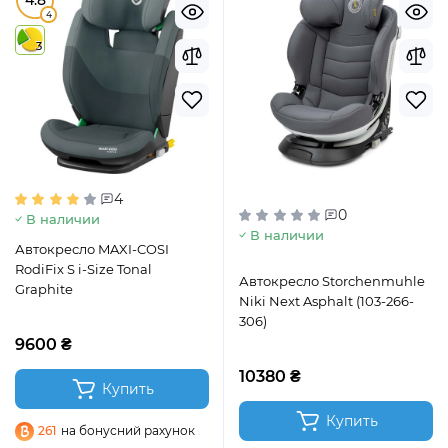
4.8
4
3
4
0
В наличии
В наличии
Автокресло MAXI-COSI
RodiFix S i-Size Tonal
Автокресло Storchenmuhle
Graphite
Niki Next Asphalt (103-266-
306)
9600 ₴
10380 ₴
Купить
Купить
261
на бонусний рахунок