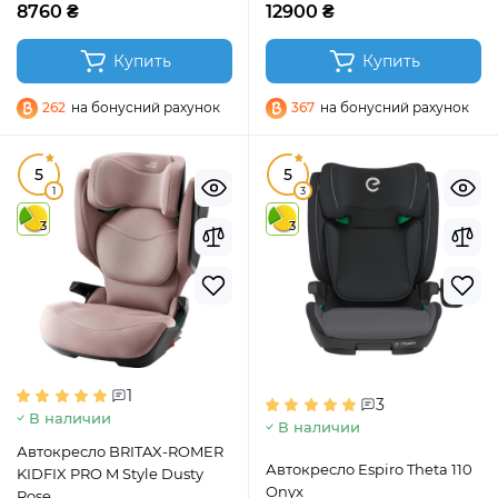
8760 ₴
12900 ₴
Купить
Купить
262
на бонусний рахунок
367
на бонусний рахунок
5
5
1
3
3
3
1
3
В наличии
В наличии
Автокресло BRITAX-ROMER
Автокресло Espiro Theta 110
KIDFIX PRO M Style Dusty
Onyx
Rose