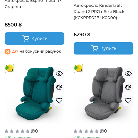
Автокресло Espiro Theta 117
Автокресло Kinderkraft
Graphite
Xpand 2 PRO i-Size Black
(KCXPPR02BLK0000)
8500 ₴
6290 ₴
Купить
Купить
237
на бонусний рахунок
3
3
0
0
В наличии
В наличии