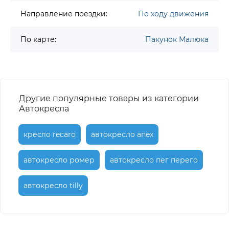
Направление поездки:
По ходу движения
По карте:
Пакунок Малюка
Другие популярные товары из категории
Автокресла
кресло recaro
автокресло anex
автокресло ромер
автокресло пег перего
автокресло tilly