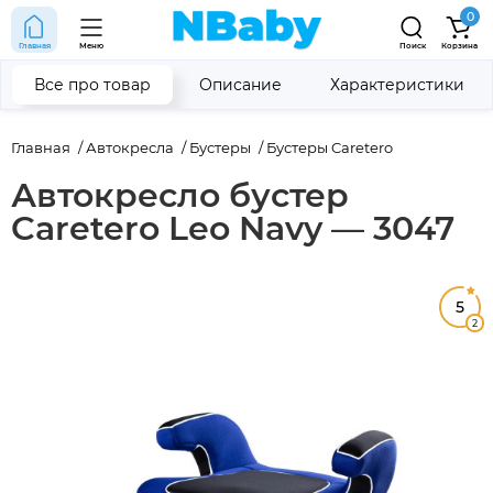
0
Главная
Меню
Поиск
Корзина
Все про товар
Описание
Характеристики
Главная
Автокресла
Бустеры
Бустеры Caretero
Автокресло бустер
Caretero Leo Navy — 3047
5
2