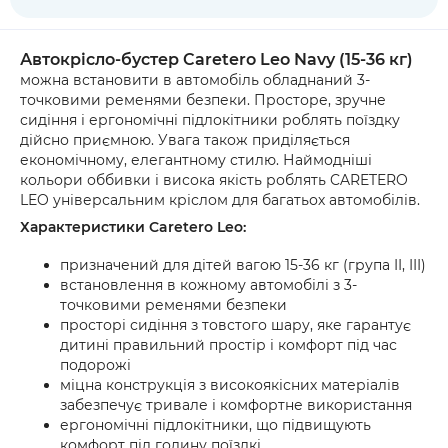
Автокрісло-бустер Caretero Leo Navy (15-36 кг)
можна встановити в автомобіль обладнаний 3-
точковими ременями безпеки. Просторе, зручне
сидіння і ергономічні підлокітники роблять поїздку
дійсно приємною. Увага також приділяється
економічному, елегантному стилю. Наймодніші
кольори оббивки і висока якість роблять CARETERO
LEO універсальним кріслом для багатьох автомобілів.
Характеристики Caretero Leo:
призначений для дітей вагою 15-36 кг (група II, III)
встановлення в кожному автомобілі з 3-
точковими ременями безпеки
просторі сидіння з товстого шару, яке гарантує
дитині правильний простір і комфорт під час
подорожі
міцна конструкція з високоякісних матеріалів
забезпечує тривале і комфортне використання
ергономічні підлокітники, що підвищують
комфорт під годину поїздкі