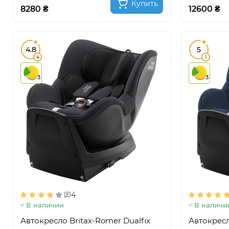
Купить
8280 ₴
12600 ₴
4.8
5
4
1
3
3
4
В наличии
В наличи
Автокресло Britax-Romer Dualfix
Автокресл