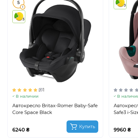
5
3
1
3
1
В наличии
В наличи
Автокресло Britax-Romer Baby-Safe
Автокресл
Core Space Black
Safe3 i-Si
Купить
6240 ₴
9960 ₴