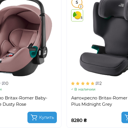
5
2
3
0
2
и
В наличии
о Britax-Romer Baby-
Автокресло Britax-Romer 
ze Dusty Rose
Plus Midnight Grey
Купить
8280 ₴