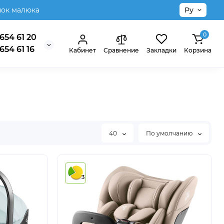
нок малюка
Ру
0
654 61 20
654 61 16
Кабинет
Сравнение
Закладки
Корзина
40
По умолчанию
3