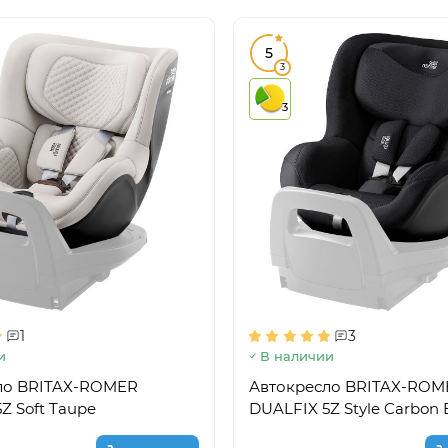
5
3
3
1
3
и
В наличии
ло BRITAX-ROMER
Автокресло BRITAX-ROM
Z Soft Taupe
DUALFIX 5Z Style Carbon 