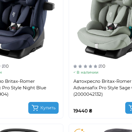
0
0
и
В наличии
о Britax-Romer
Автокресло Britax-Romer
 Pro Style Night Blue
Advansafix Pro Style Sage
904)
(2000042132)
Купить
19440 ₴