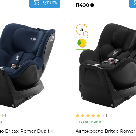
Купить
11400 ₴
5
1
3
1
1
и
В наличии
о Britax-Romer Dualfix
Автокресло Britax-Romer 