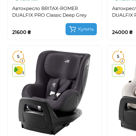
Автокресло BRITAX-ROMER
Автокрес
DUALFIX PRO Classic Deep Grey
DUALFIX P
Купить
21600 ₴
24000 ₴
5
5
3
2
3
3