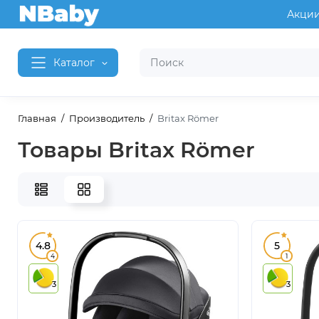
Акци
Каталог
Главная
Производитель
Britax Römer
Товары Britax Römer
4.8
5
4
1
3
3