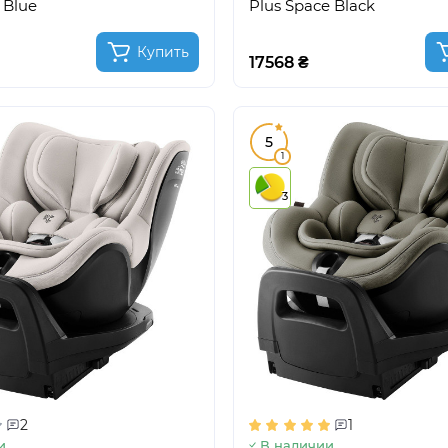
 Blue
Plus Space Black
Купить
17568 ₴
5
1
3
2
1
и
В наличии