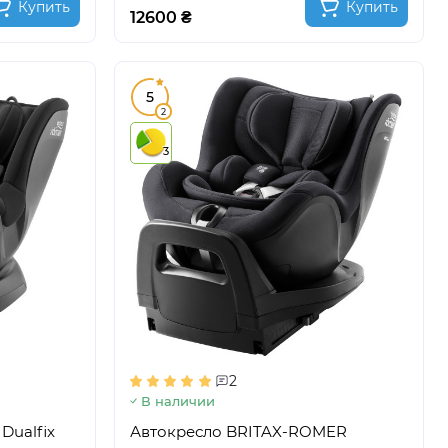
Купить
Купить
12600 ₴
5
2
3
2
В наличии
Dualfix
Автокресло BRITAX-ROMER