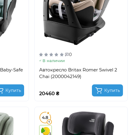
0
В наличии
 Baby-Safe
Автокресло Britax Romer Swivel 2
Chai (2000042149)
Купить
Купить
20460 ₴
4.8
4
3