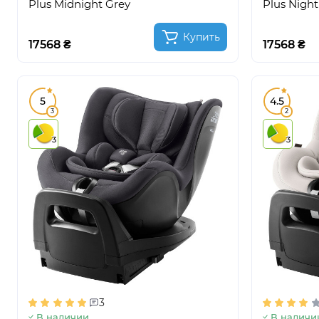
Plus Midnight Grey
Plus Night
Купить
17568 ₴
17568 ₴
5
4.5
3
2
3
3
3
В наличии
В наличи