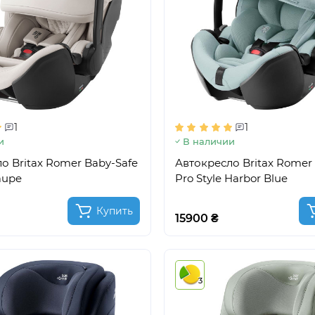
1
1
и
В наличии
о Britax Romer Baby-Safe
Автокресло Britax Romer
aupe
Pro Style Harbor Blue
Купить
15900 ₴
3