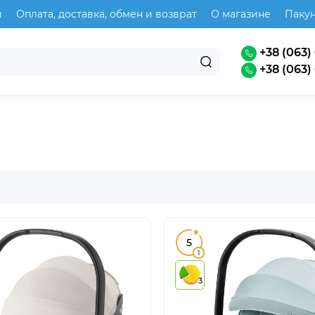
и
Оплата, доставка, обмен и возврат
О магазине
Паку
+38 (063) 
+38 (063) 
5
1
3