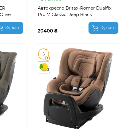
ER
Автокресло Britax-Romer Dualfix
Olive
Pro M Classic Deep Black
Купить
Купить
20400 ₴
5
1
3