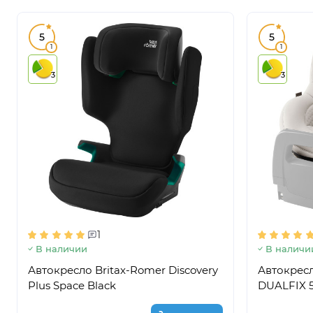
5
5
1
1
3
3
1
В наличии
В наличи
Автокресло Britax-Romer Discovery
Автокрес
Plus Space Black
DUALFIX 5