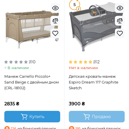
5
2
0
2
В наличии
Нет в наличии
Манеж Carrello Piccolo+
Детская кровать-манеж
Sand Beige с двойным дном
Espiro Dream 117 Graphite
(CRL-18102)
Sketch
2835 ₴
3900 ₴
Купить
Продано
126
на бонусний рахунок
195
на бонусний рахунок