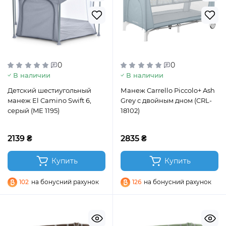
0
0
В наличии
В наличии
Детский шестиугольный
Манеж Carrello Piccolo+ Ash
манеж El Camino Swift 6,
Grey с двойным дном (CRL-
серый (ME 1195)
18102)
2139 ₴
2835 ₴
Купить
Купить
102
на бонусний рахунок
126
на бонусний рахунок