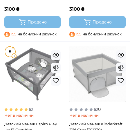
3100 ₴
3100 ₴
Продано
Продано
155
на бонусний рахунок
155
на бонусний рахунок
5
1
1
0
Нет в наличии
Нет в наличии
Детский манеж Espiro Play
Детский манеж Kinderkraft
Up 17 Graphite
Ziki Grey (301230)