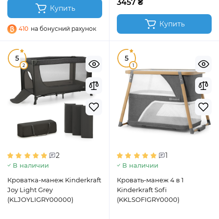
3457 ₴
Купить
Купить
410
на бонусний рахунок
5
5
2
1
2
1
В наличии
В наличии
Кроватка-манеж Kinderkraft
Кровать-манеж 4 в 1
Joy Light Grey
Kinderkraft Sofi
(KLJOYLIGRY00000)
(KKLSOFIGRY0000)