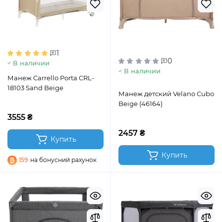
1
0
В наличии
В наличии
Манеж Carrello Porta CRL-
18103 Sand Beige
Манеж детский Velano Cubo
Beige (46164)
3555 ₴
2457 ₴
Купить
Купить
159
на бонусний рахунок