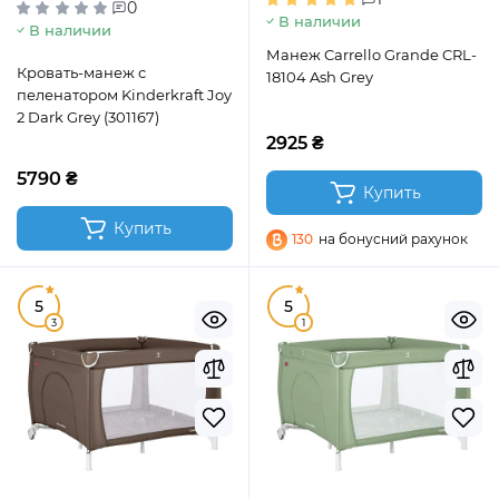
0
В наличии
В наличии
Манеж Carrello Grande CRL-
Кровать-манеж с
18104 Ash Grey
пеленатором Kinderkraft Joy
2 Dark Grey (301167)
2925 ₴
5790 ₴
Купить
Купить
130
на бонусний рахунок
5
5
3
1