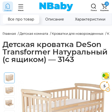
0
Главная
Меню
Поиск
Корзина
Все про товар
Описание
Характеристики
Главная
Детская комната
Кроватки для новорожденных
Кр
Детская кроватка DeSon
Transformer Натуральный
(с ящиком) — 3143
3
5
1