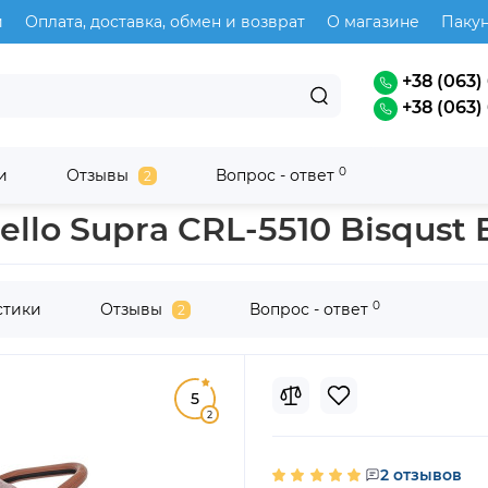
и
Оплата, доставка, обмен и возврат
О магазине
Паку
+38 (063) 
+38 (063) 
0
и
Отзывы
Вопрос - ответ
2
llo Supra CRL-5510 Bisqust 
0
стики
Отзывы
Вопрос - ответ
2
5
2
2 отзывов