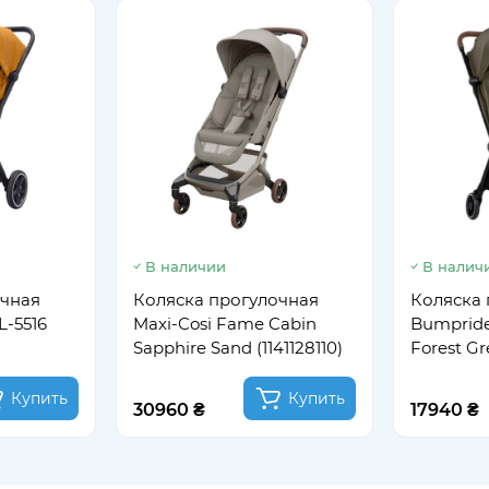
В наличии
В налич
очная
Коляска прогулочная
Коляска 
L-5516
Maxi-Cosi Fame Cabin
Bumpride
Sapphire Sand (1141128110)
Forest Gr
Купить
Купить
30960 ₴
17940 ₴