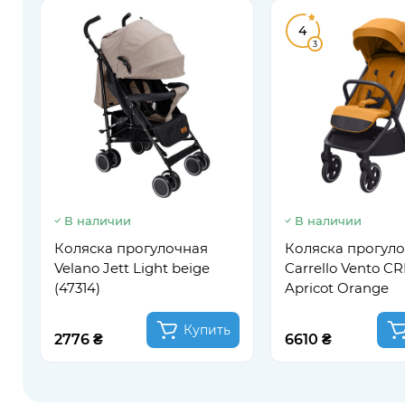
4
3
В наличии
В наличии
Коляска прогулочная
Коляска прогул
Velano Jett Light beige
Carrello Vento CR
(47314)
Apricot Orange
Купить
2776 ₴
6610 ₴