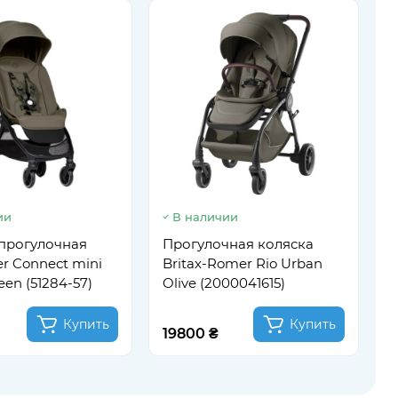
ии
В наличии
П
B
прогулочная
Прогулочная коляска
B
r Connect mini
Britax-Romer Rio Urban
een (51284-57)
Olive (2000041615)
Купить
Купить
19800 ₴
1