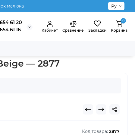
нок малюка
Ру
0
654 61 20
654 61 16
Кабинет
Сравнение
Закладки
Корзина
Beige — 2877
Код товара:
2877