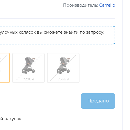
Производитель:
Carrello
лочных колясок вы сможете знайти по запросу:
7290 ₴
7566 ₴
Продано
ий рахунок