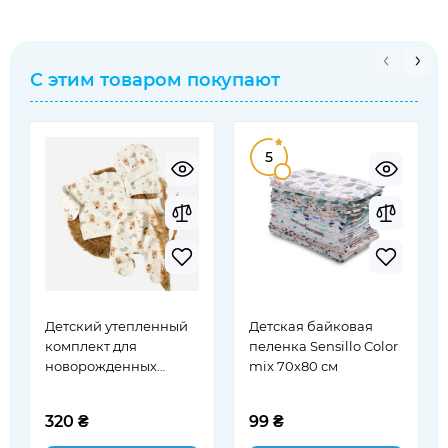
С этим товаром покупают
5
Детский утепленный
Детская байковая
комплект для
пеленка Sensillo Color
новорожденных
mix 70х80 см
Фламинго Bunny/
Молочный 56 см (605-
320 ₴
99 ₴
109)