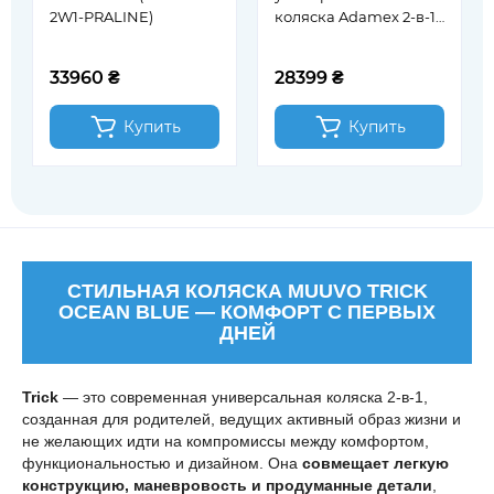
2W1-PRALINE)
коляска Adamex 2-в-1
Dolce Eco SA-3 светло-
серый (681941)
33960 ₴
28399 ₴
Купить
Купить
СТИЛЬНАЯ КОЛЯСКА MUUVO TRICK
OCEAN BLUE — КОМФОРТ С ПЕРВЫХ
ДНЕЙ
Trick
— это современная универсальная коляска 2-в-1,
созданная для родителей, ведущих активный образ жизни и
не желающих идти на компромиссы между комфортом,
функциональностью и дизайном. Она
совмещает легкую
конструкцию, маневровость и продуманные детали
,