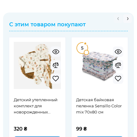
С этим товаром покупают
5
Детский утепленный
Детская байковая
комплект для
пеленка Sensillo Color
новорожденных
mix 70х80 см
Фламинго Bunny/
Молочный 56 см (605-
320 ₴
99 ₴
109)