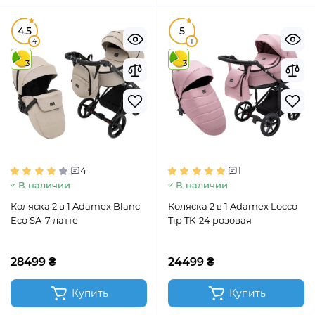
4.5
5
4
1
3
3
4
1
В наличии
В наличии
Коляска 2 в 1 Adamex Blanc
Коляска 2 в 1 Adamex Locco
Eco SA-7 латте
Tip TK-24 розовая
28499 ₴
24499 ₴
Купить
Купить