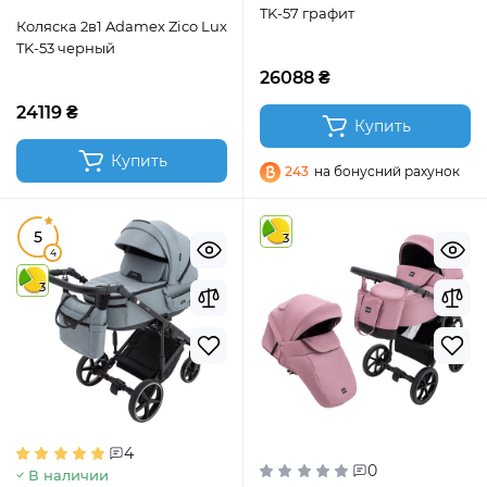
TK-57 графит
Коляска 2в1 Adamex Zico Lux
TK-53 черный
26088 ₴
24119 ₴
Купить
Купить
243
на бонусний рахунок
5
3
4
3
4
0
В наличии