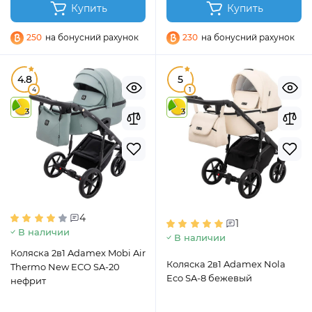
Купить
Купить
250
на бонусний рахунок
230
на бонусний рахунок
4.8
5
4
1
3
3
4
1
В наличии
В наличии
Коляска 2в1 Adamex Mobi Air
Коляска 2в1 Adamex Nola
Thermo New ECO SA-20
Eco SA-8 бежевый
нефрит