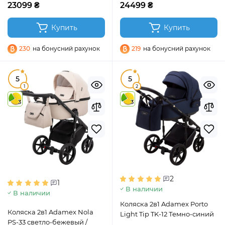
23099 ₴
24499 ₴
Купить
Купить
230
на бонусний рахунок
219
на бонусний рахунок
5
5
1
2
3
3
2
1
В наличии
В наличии
Коляска 2в1 Adamex Porto
Коляска 2в1 Adamex Nola
Light Tip TK-12 Темно-синий
PS-33 светло-бежевый /