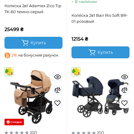
В наличии
Коляска 2в1 Adamex Zico Tip
TK-60 темно-серый
Коляска 2в1 Bair Rio Soft BR-
01 розовый
25499 ₴
12154 ₴
Купить
Купить
216
на бонусний рахунок
3
3
Скидка
0
0