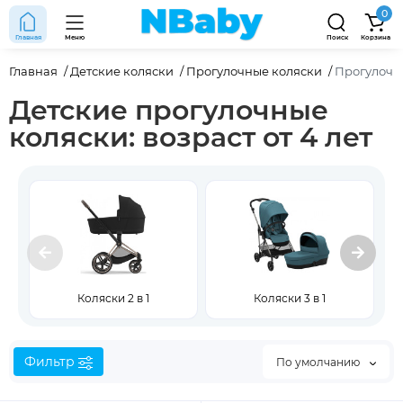
0
Главная
Меню
Поиск
Корзина
Главная
Детские коляски
Прогулочные коляски
Прогулочны
Детские прогулочные
коляски: возраст от 4 лет
Коляски 2 в 1
Коляски 3 в 1
Фильтр
По умолчанию