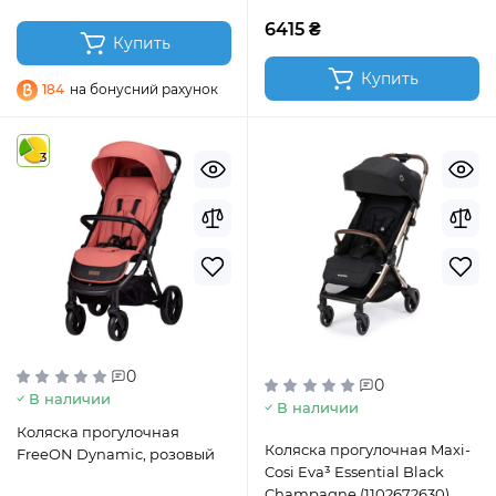
6415 ₴
Купить
Купить
184
на бонусний рахунок
3
0
0
В наличии
В наличии
Коляска прогулочная
Коляска прогулочная Maxi-
FreeON Dynamic, розовый
Cosi Eva³ Essential Black
Champagne (1102672630)