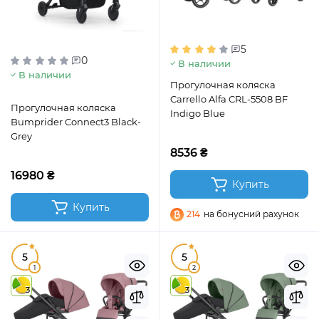
5
0
В наличии
В наличии
Прогулочная коляска
Carrello Alfa CRL-5508 BF
Прогулочная коляска
Indigo Blue
Bumprider Connect3 Black-
Grey
8536 ₴
16980 ₴
Купить
Купить
214
на бонусний рахунок
5
5
1
2
3
3