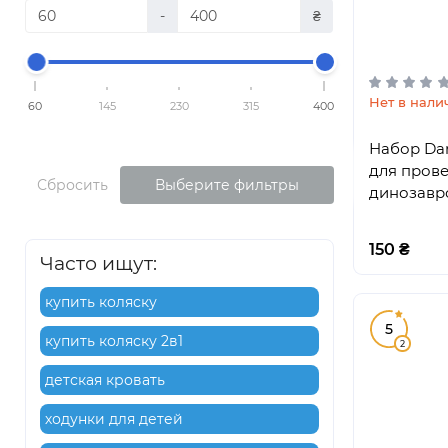
-
₴
Нет в нали
60
145
230
315
400
Набор Dan
для пров
Сбросить
Выберите фильтры
динозавро
150 ₴
Часто ищут:
купить коляску
5
купить коляску 2в1
2
детская кровать
ходунки для детей