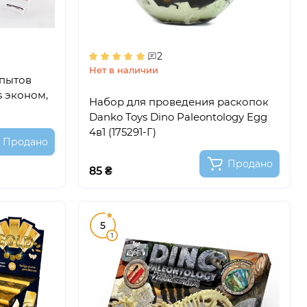
2
Нет в наличии
опытов
s эконом,
Набор для проведения раскопок
Danko Toys Dino Paleontology Egg
4в1 (175291-Г)
Продано
Продано
85 ₴
5
1