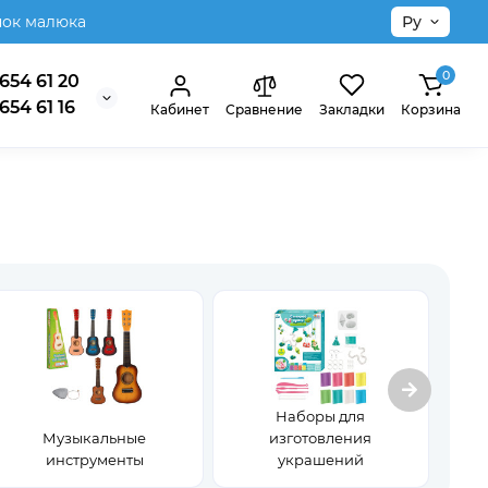
нок малюка
Ру
0
654 61 20
654 61 16
Кабинет
Сравнение
Закладки
Корзина
Наборы для
Музыкальные
изготовления
инструменты
украшений
Н