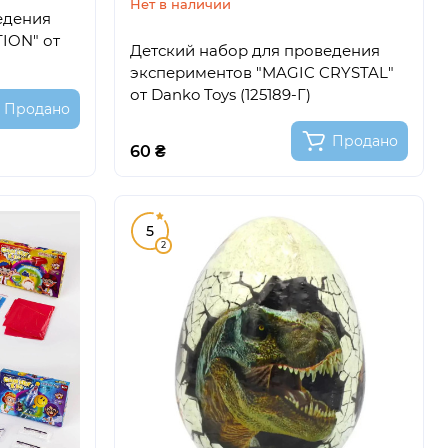
Нет в наличии
едения
ION" от
Детский набор для проведения
экспериментов "MAGIC CRYSTAL"
от Danko Toys (125189-Г)
Продано
Продано
60 ₴
5
2