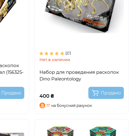
1
Нет в наличии
аскопок
л (156325-
Набор для проведения раскопок
Dino Paleontology
Продано
Продано
400 ₴
17
на бонусний рахунок