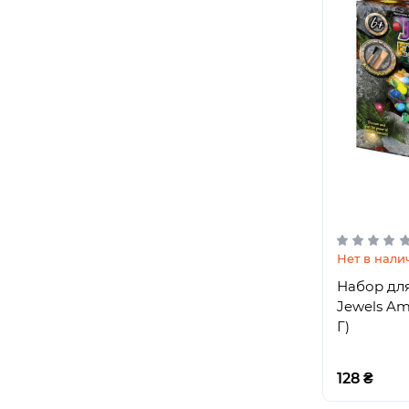
Нет в нали
Набор дл
Jewels Amu
Г)
128 ₴