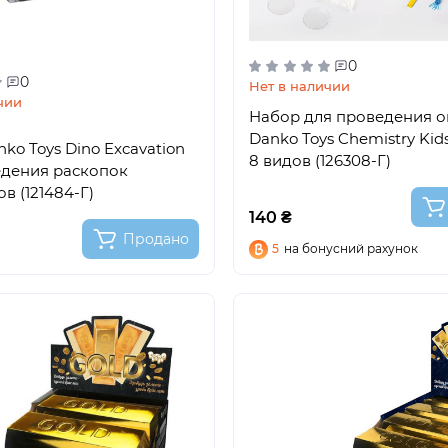
0
0
Нет в наличии
чии
Набор для проведения 
Danko Toys Chemistry Kid
ko Toys Dino Excavation
8 видов (126308-Г)
едения раскопок
в (121484-Г)
140 ₴
Продано
5
на бонусний рахунок