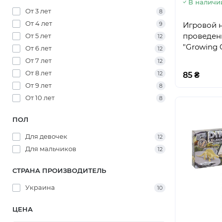
В наличи
От 3 лет
8
От 4 лет
Игровой н
9
проведен
От 5 лет
12
"Growing C
От 6 лет
12
От 7 лет
12
От 8 лет
12
85 ₴
От 9 лет
8
От 10 лет
8
ПОЛ
Для девочек
12
Для мальчиков
12
СТРАНА ПРОИЗВОДИТЕЛЬ
Украина
10
ЦЕНА