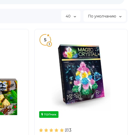
40
По умолчанию
5
3
ТОПчик
3