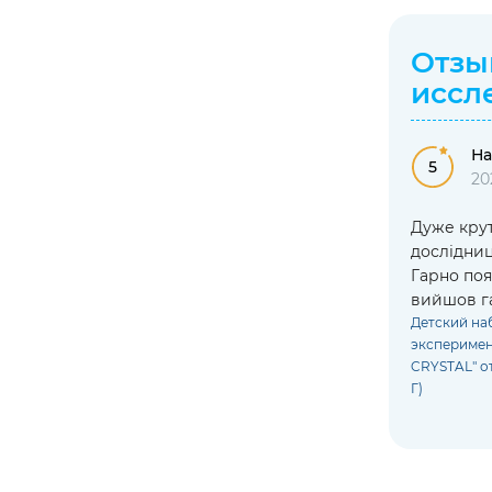
Отзы
иссл
На
5
20
Дуже кру
дослідниц
Гарно поя
вийшов г
Детский на
эксперимен
CRYSTAL" от
Г)