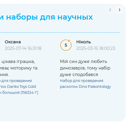
ли
наборы для научных
Оксана
Ніколь
5
2025-07-14 16:31:18
2025-03-15 18:00:23
цікава іграшка,
Мій син дуже любить
иває моторику та
динозаврів, тому набір
ння.
дуже сподобався
 для проведения
Набор для проведения
пок Danko Toys Gold
раскопок Dino Paleontology
к большой (156324-Г)