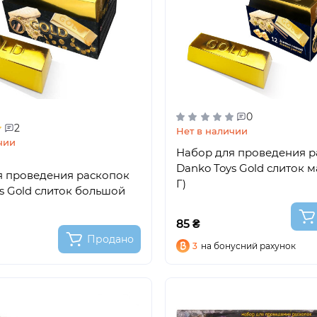
0
2
Нет в наличии
чии
Набор для проведения р
Danko Toys Gold слиток ма
я проведения раскопок
Г)
s Gold слиток большой
85 ₴
Продано
3
на бонусний рахунок