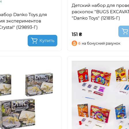
и
Детский набор для пров
раскопок "BUGS EXCAVAT
абор Danko Toys для
"Danko Toys" (121815-Г)
ия экспериментов
rystal" (129893-Г)
151 ₴
Купить
6
на бонусний рахунок