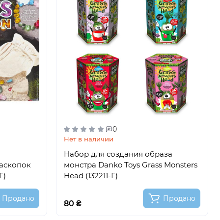
0
Нет в наличии
Набор для создания образа
аскопок
монстра Danko Toys Grass Monsters
Г)
Head (132211-Г)
Продано
Продано
80 ₴