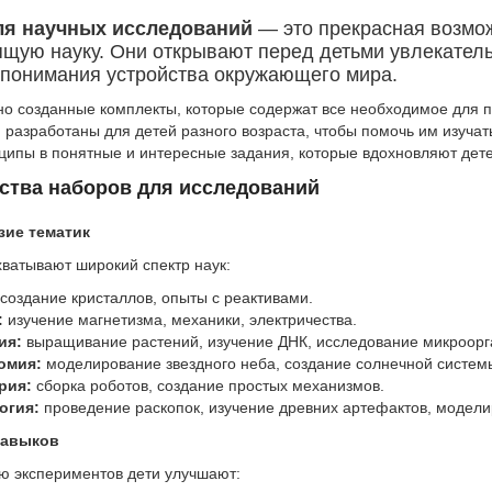
я научных исследований
— это прекрасная возмож
ящую науку. Они открывают перед детьми увлекател
 понимания устройства окружающего мира.
но созданные комплекты, которые содержат все необходимое для 
 разработаны для детей разного возраста, чтобы помочь им изуча
ципы в понятные и интересные задания, которые вдохновляют дете
тва наборов для исследований
зие тематик
ватывают широкий спектр наук:
создание кристаллов, опыты с реактивами.
:
изучение магнетизма, механики, электричества.
ия:
выращивание растений, изучение ДНК, исследование микроорг
омия:
моделирование звездного неба, создание солнечной систем
рия:
сборка роботов, создание простых механизмов.
огия:
проведение раскопок, изучение древних артефактов, модели
навыков
 экспериментов дети улучшают: