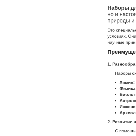
Наборы дл
но и насто
природы и
Это специаль
условиях. Они
научные прин
Преимущес
1. Разнообра
Наборы ох
Химия:
Физика
Биолог
Астрон
Инжене
Археол
2. Развитие 
С помощью