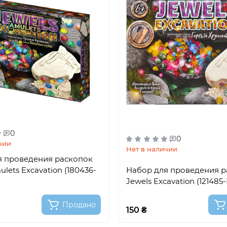
0
0
чии
Нет в наличии
я проведения раскопок
lets Excavation (180436-
Набор для проведения р
Jewels Excavation (121485-
Продано
150 ₴