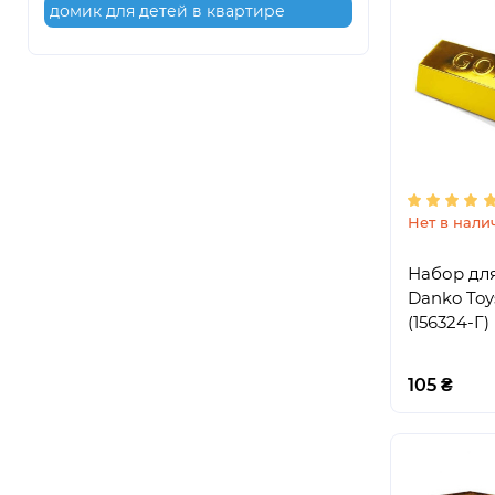
домик для детей в квартире
Нет в нали
Набор дл
Danko Toy
(156324-Г)
105 ₴