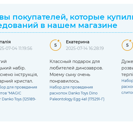
вы покупателей, которые купи
едований
в нашем магазине
талія
Екатерина
5
5
25-07-04 11:19:56
2025-07-14 16:28:19
тий
Классный подарок для
Дуже 
ький набір.
любителей динозавров.
розв
снено інструкція,
Моему сыну очень
терпі
арний кристал.
понравилось.
Набор
раско
бор для проведения
Набор для проведения
слито
тов "MAGIC
раскопок Danko Toys Dino
 Danko Toys (125189-
Paleontology Egg 4в1 (175291-Г)