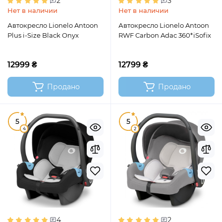
2
3
Нет в наличии
Нет в наличии
Автокресло Lionelo Antoon
Автокресло Lionelo Antoon
Plus i-Size Black Onyx
RWF Carbon Adac 360*iSofix
12999 ₴
12799 ₴
Продано
Продано
5
5
4
2
4
2