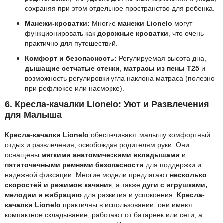
сохраняя при этом отдельное пространство для ребенка.
Манежи-кроватки:
Многие
манежи Lionelo
могут
функционировать как
дорожные кроватки
, что очень
практично для путешествий.
Комфорт и безопасность:
Регулируемая высота дна,
дышащие сетчатые стенки
,
матрасы из пены T25
и
возможность регулировки угла наклона матраса (полезно
при рефлюксе или насморке).
6. Кресла-качалки Lionelo: Уют и Развлечения
для Малыша
Кресла-качалки Lionelo
обеспечивают малышу комфортный
отдых и развлечения, освобождая родителям руки. Они
оснащены
мягкими анатомическими вкладышами
и
пятиточечными ремнями безопасности
для поддержки и
надежной фиксации. Многие модели предлагают
несколько
скоростей и режимов качания
, а также
дуги с игрушками,
мелодии и вибрацию
для развития и успокоения.
Кресла-
качалки Lionelo
практичны в использовании: они имеют
компактное складывание, работают от батареек или сети, а