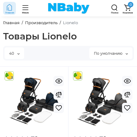
0
Главная
Меню
Поиск
Корзина
Главная
Производитель
Lionelo
Товары Lionelo
40
По умолчанию
3
3