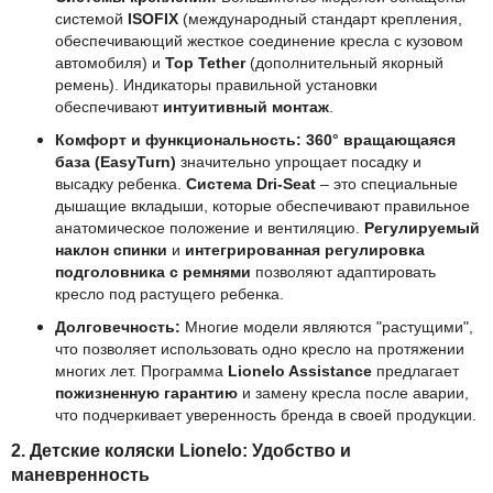
системой
ISOFIX
(международный стандарт крепления,
обеспечивающий жесткое соединение кресла с кузовом
автомобиля) и
Top Tether
(дополнительный якорный
ремень). Индикаторы правильной установки
обеспечивают
интуитивный монтаж
.
Комфорт и функциональность:
360° вращающаяся
база (EasyTurn)
значительно упрощает посадку и
высадку ребенка.
Система Dri-Seat
– это специальные
дышащие вкладыши, которые обеспечивают правильное
анатомическое положение и вентиляцию.
Регулируемый
наклон спинки
и
интегрированная регулировка
подголовника с ремнями
позволяют адаптировать
кресло под растущего ребенка.
Долговечность:
Многие модели являются "растущими",
что позволяет использовать одно кресло на протяжении
многих лет. Программа
Lionelo Assistance
предлагает
пожизненную гарантию
и замену кресла после аварии,
что подчеркивает уверенность бренда в своей продукции.
2. Детские коляски Lionelo: Удобство и
маневренность