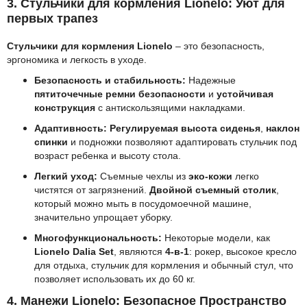
3. Стульчики для кормления Lionelo: Уют для
первых трапез
Стульчики для кормления Lionelo
– это безопасность,
эргономика и легкость в уходе.
Безопасность и стабильность:
Надежные
пятиточечные ремни безопасности
и
устойчивая
конструкция
с антискользящими накладками.
Адаптивность:
Регулируемая высота сиденья
,
наклон
спинки
и подножки позволяют адаптировать стульчик под
возраст ребенка и высоту стола.
Легкий уход:
Съемные чехлы из
эко-кожи
легко
чистятся от загрязнений.
Двойной съемный столик
,
который можно мыть в посудомоечной машине,
значительно упрощает уборку.
Многофункциональность:
Некоторые модели, как
Lionelo Dalia Set
, являются
4-в-1
: рокер, высокое кресло
для отдыха, стульчик для кормления и обычный стул, что
позволяет использовать их до 60 кг.
4. Манежи Lionelo: Безопасное Пространство