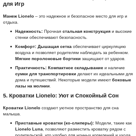
для Игр
Манеж Lionelo
– это надежное и безопасное место для игр и
отдыха.
Надежность:
Прочная
стальная конструкция
и высокие
стенки обеспечивают безопасность.
Комфорт:
Дышащая сетка
обеспечивает циркуляцию
воздуха и позволяет родителям наблюдать за ребенком.
Мягкие поролоновые бортики
защищают от ударов.
Практичность:
Компактное складывание
и наличие
сумки для транспортировки
делают их идеальными для
дома и путешествий. Некоторые модели имеют
боковые
лазы на молнии
.
5. Кроватки Lionelo: Уют и Спокойный Сон
Кроватки Lionelo
создают уютное пространство для сна
малыша.
Приставные кроватки (ко-слиперы):
Модели, такие как
Lionelo Luna
, позволяют разместить кроватку рядом с
родительской, что удобно для ночных кормлений и ухода,