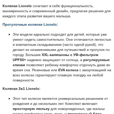
Коляски Lionelo
сочетают в себе функциональность,
маневренность и современный дизайн, предлагая решения для
каждого этапа развития вашего малыша.
Прогулочные коляски Lionelo:
Эти модели идеально подходят для детей, которые уже
умеют сидеть самостоятельно. Они отличаются легкостью
и компактным складыванием (часто одной рукой), что
делает их незаменимыми для путешествий и прогулок по
городу. Большие
XXL-капюшоны с УФ-фильтром
UPF50+
надежно защищают от солнца, а
регулируемые
спинки
позволяют ребенку комфортно отдохнуть даже во
время сна. Резиновые или
EVA колеса
с амортизацией на
всех колесах гарантируют плавную поездку на любой
поверхности.
Коляски 2в1 Lionelo:
Этот тип колясок является универсальным решением от
рождения и до нескольких лет. Комплект включает
просторную люльку
для новорожденных, где малыш
может комфортно спать лежа, и
прогулочный блок
,