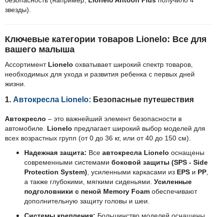
безопасность (например,
Lionelo Antoon Plus
получило 4
звезды).
Ключевые категории товаров Lionelo: Все для
вашего малыша
Ассортимент
Lionelo
охватывает широкий спектр товаров,
необходимых для ухода и развития ребенка с первых дней
жизни.
1.
Автокресла Lionelo:
Безопасные путешествия
Автокресло
– это важнейший элемент безопасности в
автомобиле.
Lionelo
предлагает широкий выбор моделей для
всех возрастных групп (от 0 до 36 кг, или от 40 до 150 см).
Надежная защита:
Все
автокресла Lionelo
оснащены
современными системами
боковой защиты (SPS - Side
Protection System)
, усиленными каркасами из
EPS
и
PP
,
а также глубокими, мягкими сиденьями.
Усиленные
подголовники с пеной Memory Foam
обеспечивают
дополнительную защиту головы и шеи.
Системы крепления:
Большинство моделей оснащены