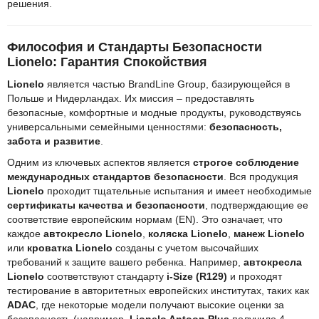
решения.
Философия и Стандарты Безопасности
Lionelo: Гарантия Спокойствия
Lionelo
является частью BrandLine Group, базирующейся в
Польше и Нидерландах. Их миссия – предоставлять
безопасные, комфортные и модные продукты, руководствуясь
универсальными семейными ценностями:
безопасность,
забота и развитие
.
Одним из ключевых аспектов является
строгое соблюдение
международных стандартов безопасности
. Вся продукция
Lionelo
проходит тщательные испытания и имеет необходимые
сертификаты качества и безопасности
, подтверждающие ее
соответствие европейским нормам (EN). Это означает, что
каждое
автокресло Lionelo
,
коляска Lionelo
,
манеж Lionelo
или
кроватка Lionelo
созданы с учетом высочайших
требований к защите вашего ребенка. Например,
автокресла
Lionelo
соответствуют стандарту
i-Size (R129)
и проходят
тестирование в авторитетных европейских институтах, таких как
ADAC
, где некоторые модели получают высокие оценки за