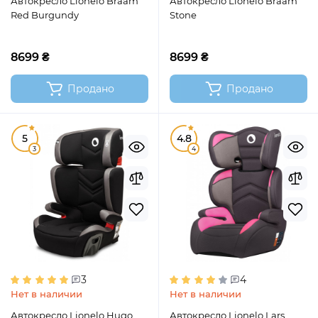
Автокресло Lionelo Braam
Автокресло Lionelo Braam
Red Burgundy
Stone
8699 ₴
8699 ₴
Продано
Продано
5
4.8
3
4
3
4
Нет в наличии
Нет в наличии
Автокресло Lionelo Hugo
Автокресло Lionelo Lars