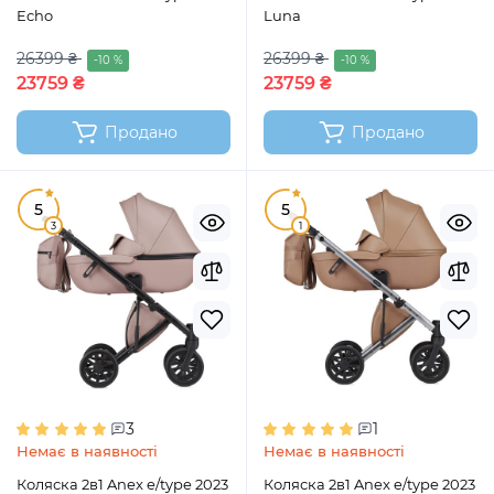
Echo
Luna
26399 ₴
26399 ₴
-10 %
-10 %
23759 ₴
23759 ₴
Продано
Продано
5
5
3
1
3
1
Немає в наявності
Немає в наявності
Коляска 2в1 Anex e/type 2023
Коляска 2в1 Anex e/type 2023