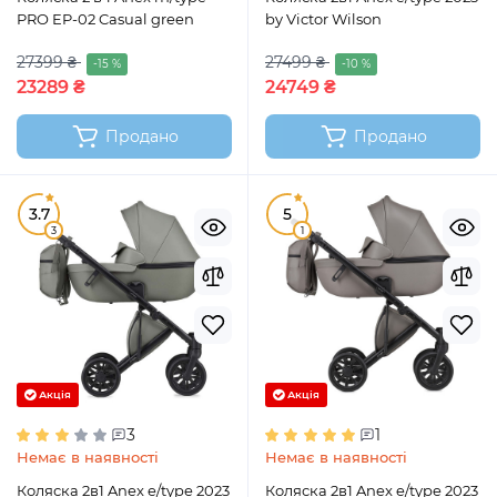
PRO EP-02 Casual green
by Victor Wilson
27399 ₴
27499 ₴
-15 %
-10 %
23289 ₴
24749 ₴
Продано
Продано
3.7
5
3
1
Акція
Акція
3
1
Немає в наявності
Немає в наявності
Коляска 2в1 Anex e/type 2023
Коляска 2в1 Anex e/type 2023