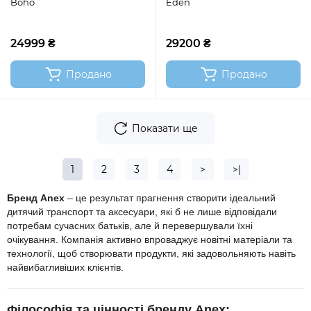
Boho
Eden
24999 ₴
29200 ₴
Продано
Продано
Показати ще
1
2
3
4
>
>|
Бренд Anex
– це результат прагнення створити ідеальний
дитячий транспорт та аксесуари, які б не лише відповідали
потребам сучасних батьків, але й перевершували їхні
очікування. Компанія активно впроваджує новітні матеріали та
технології, щоб створювати продукти, які задовольняють навіть
найвибагливіших клієнтів.
Філософія та цінності бренду Anex: