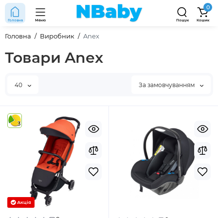
0
Головна
Меню
Пошук
Кошик
Головна
Виробник
Anex
Товари Anex
40
За замовчуванням
3
Акція