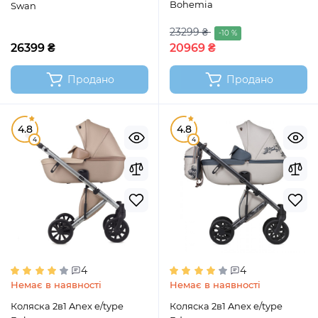
Bohemia
Swan
23299 ₴
-10 %
26399 ₴
20969 ₴
Продано
Продано
4.8
4.8
4
4
4
4
Немає в наявності
Немає в наявності
Коляска 2в1 Anex e/type
Коляска 2в1 Anex e/type