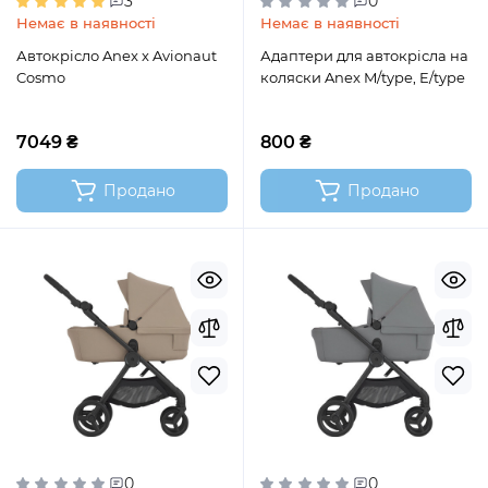
3
0
Немає в наявності
Немає в наявності
Автокрісло Anex x Avionaut
Адаптери для автокрісла на
Cosmo
коляски Anex M/type, E/type
7049 ₴
800 ₴
Продано
Продано
0
0