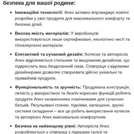
безпека для вашої родини:
Інноваційні технології:
Anex активно впроваджує новітні
розробки у свої продукти для максимального комфорту та
безпеки дітей.
Висока якість матеріалів:
У виробництві
використовуються лише сертифіковані, екологічно чисті та
гіпоалергенні матеріали.
Елегантний та сучасний дизайн:
Коляски та автокрісла
Anex відрізняються стильним та вишуканим дизайном, що
підкреслить ваш бездоганний смак. Співпраця з відомими
дизайнерами дозволяє створювати дійсно унікальні та
привабливі продукти.
Функціональність та зручність:
Продумана конструкція,
легкість у використанні та безліч корисних функцій роблять
продукти Anex незамінними помічниками для сучасних
батьків. Регульовані спинки, підніжки, капюшони, зручні
системи складання – все це робить використання колясок
та автокрісел Anex максимально комфортним.
Безпека на найвищому рівні:
Автокрісла Anex
розробляються у співпраці з лідерами галузі та