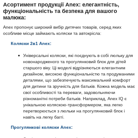
Асортимент продукції Anex: елегантність,
функціональність та безпека для вашого
малюка:
Anex пропонує широкий вибір дитячих товарів, серед яких
особливе місце займають коляски та автокрісла:
Коляски 2в1 Anex:
Універсальні коляски, які поєднують в собі люльку для
новонародженого та прогулянковий блок для дітей
старшого віку. Ці моделі відрізняються елегантним
дизайном, високою функціональністю та продуманими
деталями, що забезпечують максимальний комфорт
для дитини та зручність для батьків. Кожна модель має
свої особливості та переваги, задовольняючи
різноманітні потреби батьків. Наприклад, Anex IQ є
унікальною коляскою-трансформером, яка легко
перетворюється з люльки на прогулянковий блок і
навіть на легку баггі.
Прогулянкові коляски Anex: