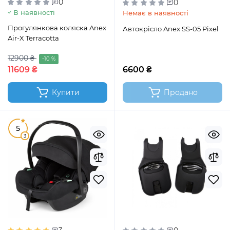
0
0
В наявності
Немає в наявності
Прогулянкова коляска Anex
Автокрісло Anex SS-05 Pixel
Air-X Terracotta
12900 ₴
-10 %
11609 ₴
6600 ₴
Купити
Продано
5
3