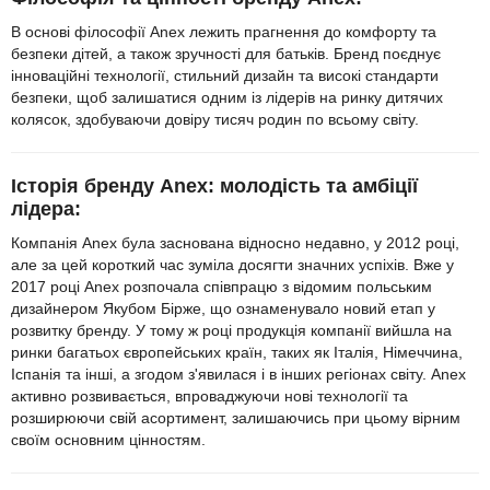
В основі філософії Anex лежить прагнення до комфорту та
безпеки дітей, а також зручності для батьків. Бренд поєднує
інноваційні технології, стильний дизайн та високі стандарти
безпеки, щоб залишатися одним із лідерів на ринку дитячих
колясок, здобуваючи довіру тисяч родин по всьому світу.
Історія бренду Anex: молодість та амбіції
лідера:
Компанія Anex була заснована відносно недавно, у 2012 році,
але за цей короткий час зуміла досягти значних успіхів. Вже у
2017 році Anex розпочала співпрацю з відомим польським
дизайнером Якубом Бірже, що ознаменувало новий етап у
розвитку бренду. У тому ж році продукція компанії вийшла на
ринки багатьох європейських країн, таких як Італія, Німеччина,
Іспанія та інші, а згодом з'явилася і в інших регіонах світу. Anex
активно розвивається, впроваджуючи нові технології та
розширюючи свій асортимент, залишаючись при цьому вірним
своїм основним цінностям.