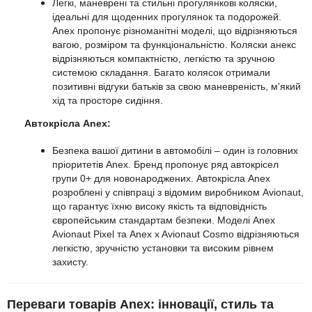
Легкі, маневрені та стильні прогулянкові коляски,
ідеальні для щоденних прогулянок та подорожей.
Anex пропонує різноманітні моделі, що відрізняються
вагою, розміром та функціональністю. Коляски анекс
відрізняються компактністю, легкістю та зручною
системою складання. Багато колясок отримали
позитивні відгуки батьків за свою маневреність, м'який
хід та просторе сидіння.
Автокрісла Anex:
Безпека вашої дитини в автомобілі – один із головних
пріоритетів Anex. Бренд пропонує ряд автокрісел
групи 0+ для новонароджених. Автокрісла Anex
розроблені у співпраці з відомим виробником Avionaut,
що гарантує їхню високу якість та відповідність
європейським стандартам безпеки. Моделі Anex
Avionaut Pixel та Anex x Avionaut Cosmo відрізняються
легкістю, зручністю установки та високим рівнем
захисту.
Переваги товарів Anex: інновації, стиль та