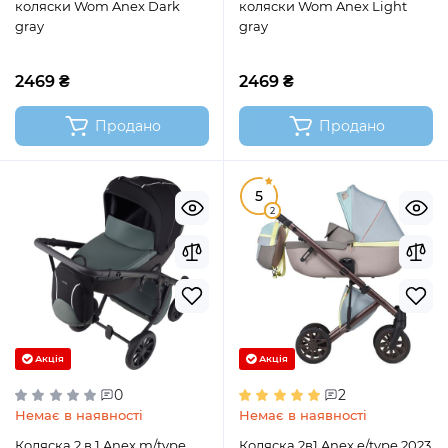
коляски Wom Anex Dark
коляски Wom Anex Light
gray
gray
2469 ₴
2469 ₴
Продано
Продано
5
2
Акція
Акція
0
2
Немає в наявності
Немає в наявності
Коляска 2 в 1 Anex m/type
Коляска 2в1 Anex e/type 2023