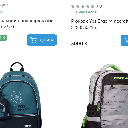
0
0
ті
В наявності
кільний напівкаркасний
Pюкзак Yes Ergo Minecraft
my S-91
52S (550274)
10 %
Купити
3000 ₴