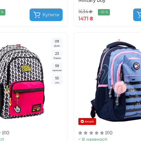
Military boy
1634 ₴
0 %
-10 %
Купити
1471 ₴
0
9
Днів
2
3
Годин
5
9
хвилин
5
3
сек
Акція
0
0
ті
В наявності