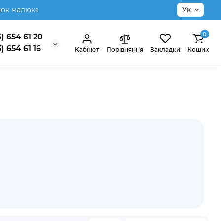
нок малюка
Ук
0
) 654 61 20
) 654 61 16
Кабінет
Порівняння
Закладки
Кошик