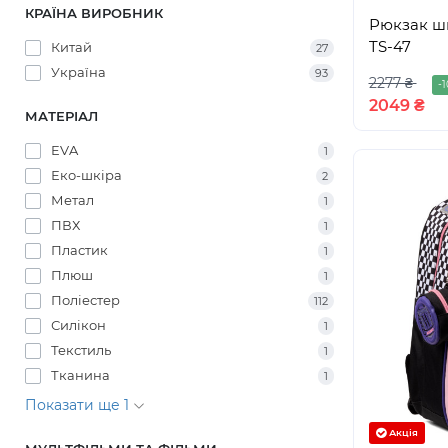
КРАЇНА ВИРОБНИК
Рюкзак шк
TS-47
Китай
27
Україна
93
2277 ₴
-1
2049 ₴
МАТЕРІАЛ
EVA
1
Еко-шкіра
2
Метал
1
ПВХ
1
Пластик
1
Плюш
1
Поліестер
112
Силікон
1
Текстиль
1
Тканина
1
Показати ще 1
Акція