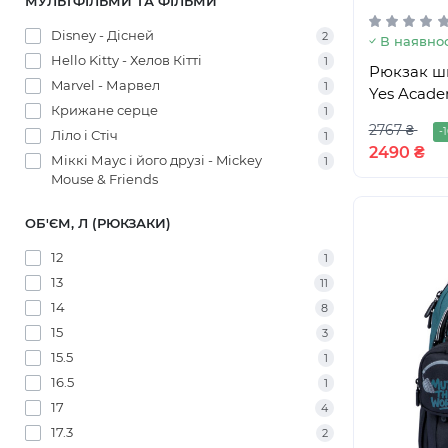
МУЛЬТФІЛЬМИ ТА ФІЛЬМИ
Disney - Дісней
2
В наявнос
Hello Kitty - Хелов Кітті
1
Рюкзак ш
Marvel - Марвел
1
Yes Acade
Крижане серце
1
2767 ₴
-
Ліло і Стіч
1
2490 ₴
Міккі Маус і його друзі - Mickey
1
Mouse & Friends
ОБ'ЄМ, Л (РЮКЗАКИ)
12
1
13
11
14
8
15
3
15.5
1
16.5
1
17
4
17.3
2