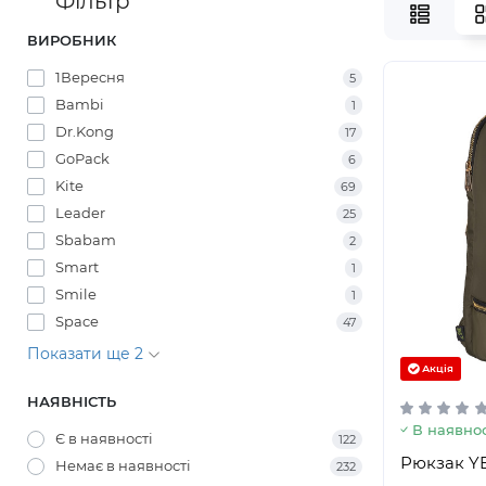
Фільтр
ВИРОБНИК
1Вересня
5
Bambi
1
Dr.Kong
17
GoPack
6
Kite
69
Leader
25
Sbabam
2
Smart
1
Smile
1
Space
47
Показати ще 2
Акція
НАЯВНІСТЬ
В наявнос
Є в наявності
122
Рюкзак YE
Немає в наявності
232