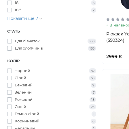
18
5
18.5
2
Показати ще 7
В наявнос
СТАТЬ
Pюкзак Yes
(550324)
Для дівчаток
160
Для хлопчиків
185
2999 ₴
КОЛІР
Чорний
82
Сірий
38
Бежевий
9
Зелений
7
Рожевий
18
Синій
26
Темно-сірий
1
Коричневий
6
Червоний
1