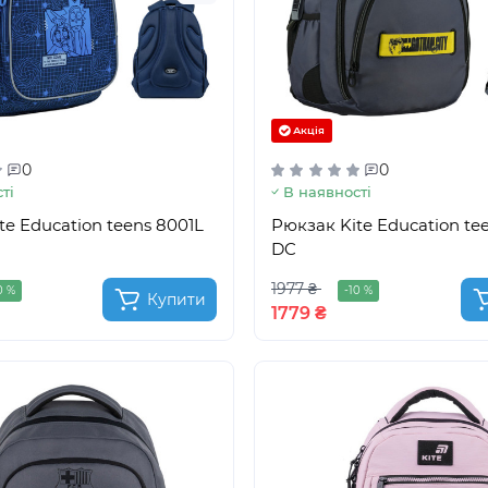
Акція
0
0
ті
В наявності
te Education teens 8001L
Рюкзак Kite Education te
DC
1977 ₴
0 %
-10 %
Купити
1779 ₴