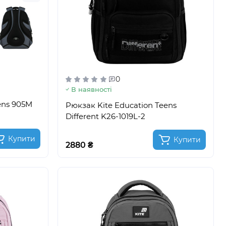
0
В наявності
ens 905M
Рюкзак Kite Education Teens
Different K26-1019L-2
Купити
Купити
2880 ₴