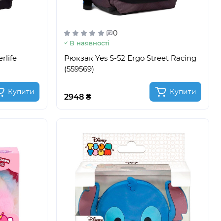
0
В наявності
rlife
Pюкзак Yes S-52 Ergo Street Racing
(559569)
Купити
Купити
2948 ₴