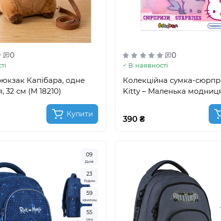
0
0
ті
В наявності
юкзак Капібара, одне
Колекційна сумка-сюрпри
, 32 см (M 18210)
Kitty – Маленька модниця
Купити
390 ₴
0
9
Днів
2
3
Годин
5
9
хвилин
5
3
сек