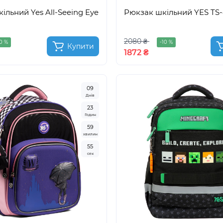
ільний Yes All-Seeing Eye
Рюкзак шкільний YES TS-
2080 ₴
0 %
-10 %
Купити
1872 ₴
0
9
Днів
2
3
Годин
5
9
хвилин
5
3
сек