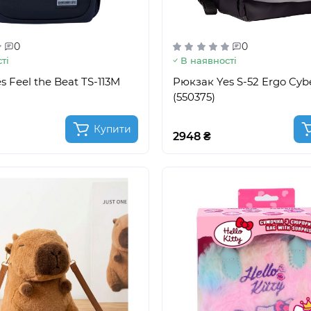
0
0
ті
В наявності
 Feel the Beat TS-113M
Pюкзак Yes S-52 Ergo Cybe
(550375)
Купити
2948 ₴