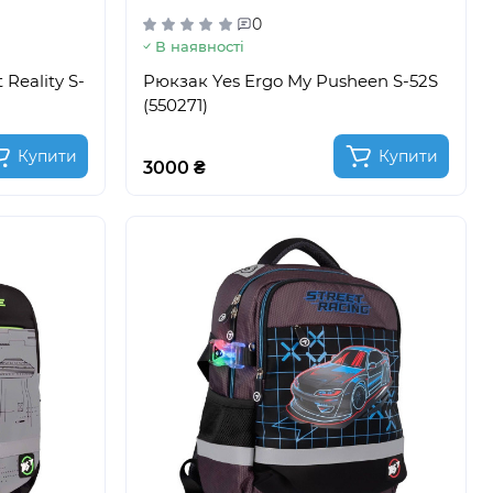
0
В наявності
 Reality S-
Pюкзак Yes Ergo My Pusheen S-52S
(550271)
Купити
Купити
3000 ₴