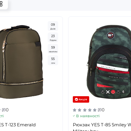
0
9
Днів
2
3
Годин
5
9
хвилин
5
3
сек
Акція
0
0
ті
В наявності
S T-123 Emerald
Рюкзак YES T-85 Smiley W