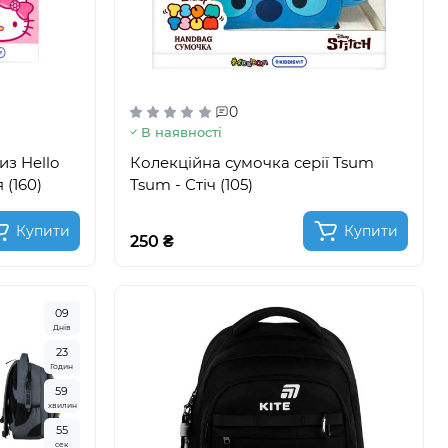
0
В наявності
з Hello
Колекційна сумочка серії Tsum
 (160)
Tsum - Стіч (105)
Купити
Купити
250 ₴
0
9
Днів
2
3
Годин
5
9
хвилин
5
3
сек