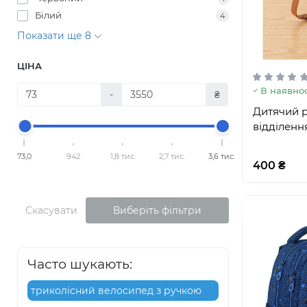
Білий
4
Показати ще 8
ЦІНА
В наявнос
-
₴
Дитячий р
відділення
73,0
942
1,8 тис.
2,7 тис.
3,6 тис.
400 ₴
Скасувати
Виберіть фільтри
Часто шукають:
триколісний велосипед з ручкою