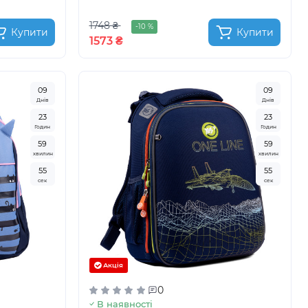
1748 ₴
-10 %
Купити
Купити
1573 ₴
0
9
0
9
Днів
Днів
2
3
2
3
Годин
Годин
5
9
5
9
хвилин
хвилин
5
3
5
3
сек
сек
Акція
0
В наявності