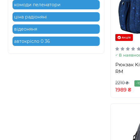
комоди пеленатори
ціна радіоняні
відеоняня
Акція
автокрісло 0 36
В наявнос
Рюкзак Ki
RM
2210 ₴
-1
1989 ₴