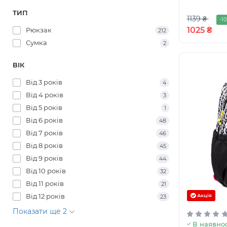
ТИП
1139 ₴
-1
1025 ₴
Рюкзак
212
Сумка
2
ВІК
Від 3 років
4
Від 4 років
3
Від 5 років
1
Від 6 років
48
Від 7 років
46
Від 8 років
45
Від 9 років
44
Від 10 років
32
Від 11 років
21
Від 12 років
Акція
23
Показати ще 2
В наявнос