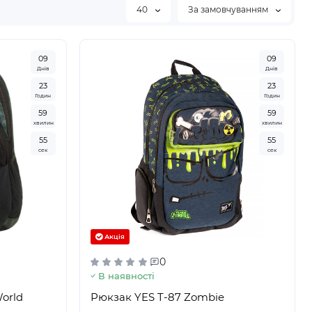
40
За замовчуванням
0
9
0
9
Днів
Днів
2
3
2
3
Годин
Годин
5
9
5
9
хвилин
хвилин
5
3
5
3
сек
сек
Акція
0
В наявності
orld
Рюкзак YES T-87 Zombie