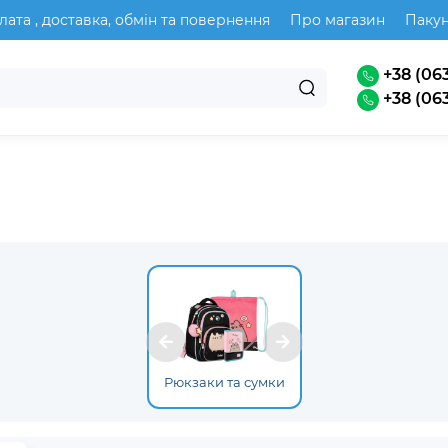
лата , доставка, обмін та повернення
Про магазин
Паку
+38 (063
+38 (063
Рюкзаки та сумки