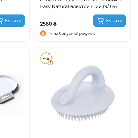
Easy Natural електричний (9/319)
Купити
Купити
2560 ₴
114
на бонусний рахунок
4.6
7