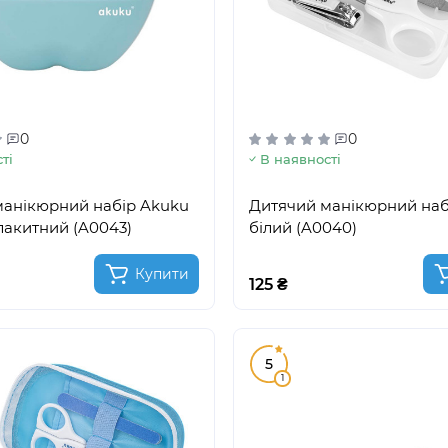
0
0
ті
В наявності
манікюрний набір Akuku
Дитячий манікюрний наб
лакитний (A0043)
білий (A0040)
Купити
125 ₴
5
1