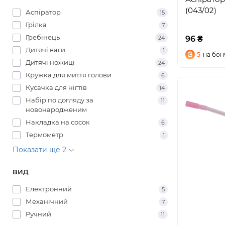
(043/02)
Аспіратор
15
Грілка
7
Гребінець
96 ₴
24
Дитячі ваги
1
5
на бон
Дитячі ножиці
24
Кружка для миття голови
6
Кусачка для нігтів
14
Набір по догляду за
11
новонародженим
Накладка на сосок
6
Термометр
1
Показати ще 2
ВИД
Електронний
5
Механічний
7
Ручний
11