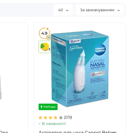
40
За замовчуванням
4.9
19
3
ТОПчик
19
В наявності
Ono,
Аспіратор для носа Canpol Babies