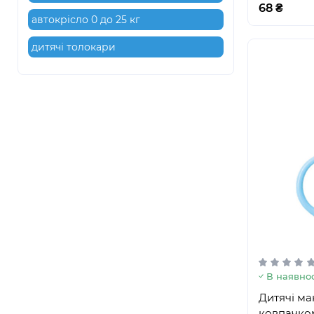
68 ₴
автокрісло 0 до 25 кг
дитячі толокари
В наявнос
Дитячі ма
ковпачком