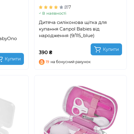
7
В наявності
Дитяча силіконова щітка для
купання Canpol Babies від
народження (9/115_blue)
BabyOno
Купити
390 ₴
Купити
19
на бонусний рахунок