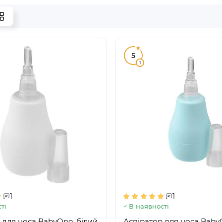
5
1
1
1
ті
В наявності
 для носа BabyOno, білий
Аспіратор для носа Baby