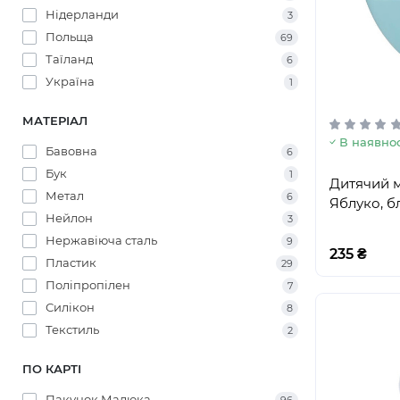
Нідерланди
3
Польща
69
Таїланд
6
Україна
1
МАТЕРІАЛ
В наявнос
Бавовна
6
Бук
1
Дитячий 
Метал
6
Яблуко, б
Нейлон
3
Нержавіюча сталь
9
235 ₴
Пластик
29
Поліпропілен
7
Силікон
8
Текстиль
2
ПО КАРТІ
Пакунок Малюка