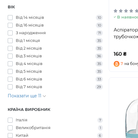
ВІК
В наявнос
Від 14 місяців
10
Від 16 місяців
10
Аспіратор
З народження
71
трубочкою
Від 1 місяця
35
Від 2 місяців
35
160 ₴
Від 3 місяців
36
Від 4 місяців
7
на бон
35
Від 5 місяців
35
Від 6 місяців
33
Від 7 місяців
29
Показати ще 11
КРАЇНА ВИРОБНИК
Італія
7
Великобританія
1
Китай
6