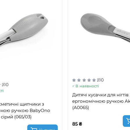
0
0
В наявності
ті
Дитячі кусачки для нігтів 
ергономічною ручкою Aku
сметичні щипчики з
(A0065)
чною ручкою BabyOno
 сірий (065/03)
85 ₴