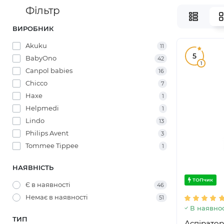
Фільтр
ВИРОБНИК
Akuku
11
5
BabyOno
42
1
Canpol babies
16
Chicco
7
Haxe
1
Helpmedi
1
Lindo
13
Philips Avent
3
Tommee Tippee
1
НАЯВНІСТЬ
ТОПчик
Є в наявності
46
Немає в наявності
51
В наявнос
ТИП
Аспіратор