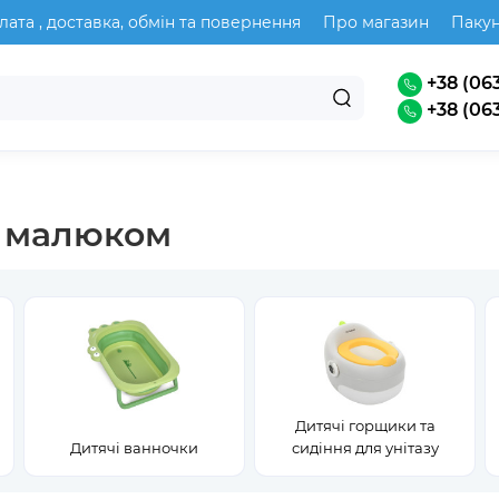
лата , доставка, обмін та повернення
Про магазин
Паку
+38 (063
+38 (063
а малюком
Дитячі горщики та
Дитячі ванночки
сидіння для унітазу