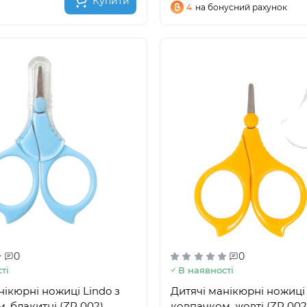
Купити
4
на бонусний рахунок
0
0
ті
В наявності
нікюрні ножиці Lindo з
Дитячі манікюрні ножиці 
, блакитні (ZP 002)
ковпачком, жовті (ZP 002