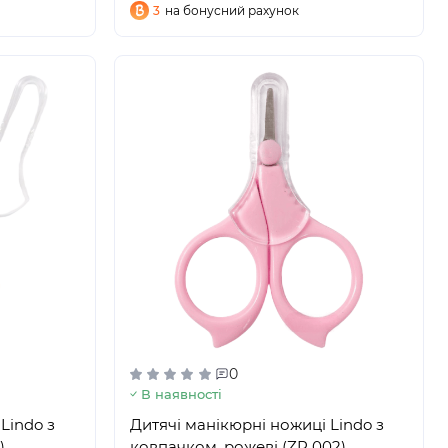
3
на бонусний рахунок
0
В наявності
Lindo з
Дитячі манікюрні ножиці Lindo з
)
ковпачком, рожеві (ZP 002)