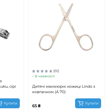
0
В наявності
з
ku, сірі
Дитячі манікюрні ножиці Lindo з
ковпачком (А 70)
Купити
Купити
65 ₴