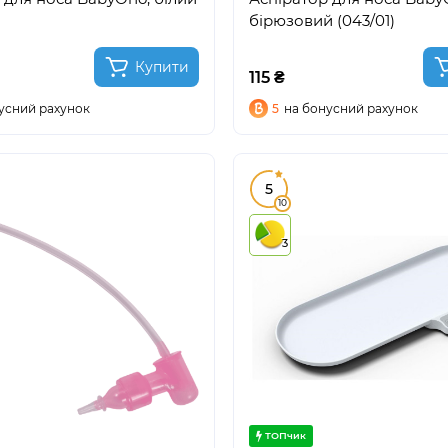
бірюзовий (043/01)
Купити
115 ₴
усний рахунок
5
на бонусний рахунок
5
10
3
ТОПчик