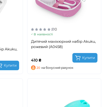
0
В наявності
Дитячий манікюрний набір Akuku,
рожевий (A0458)
ір Akuku,
Купити
410 ₴
Купити
20
на бонусний рахунок