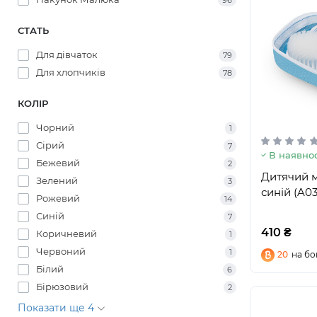
96
СТАТЬ
Для дівчаток
79
Для хлопчиків
78
КОЛІР
Чорний
1
Сірий
7
В наявнос
Бежевий
2
Дитячий м
Зелений
3
синій (A0
Рожевий
14
Синій
7
410 ₴
Коричневий
1
Червоний
1
20
на бо
Білий
6
Бірюзовий
2
Показати ще 4