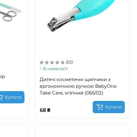
0
В наявності
ір
Дитячі косметичні щипчики з
ергономічною ручкою BabyOno
Take Care, м'ятний (065/02)
Купити
Купити
68 ₴