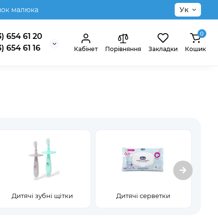
нок малюка
Ук
0
) 654 61 20
) 654 61 16
Кабінет
Порівняння
Закладки
Кошик
Дитячі зубні щітки
Дитячі серветки
Ко