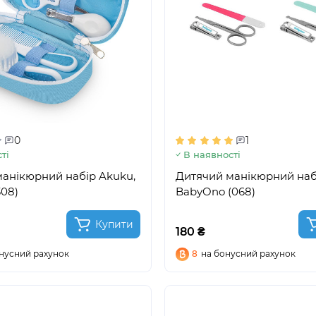
0
1
ті
В наявності
анікюрний набір Akuku,
Дитячий манікюрний наб
308)
BabyOno (068)
Купити
180 ₴
нусний рахунок
8
на бонусний рахунок