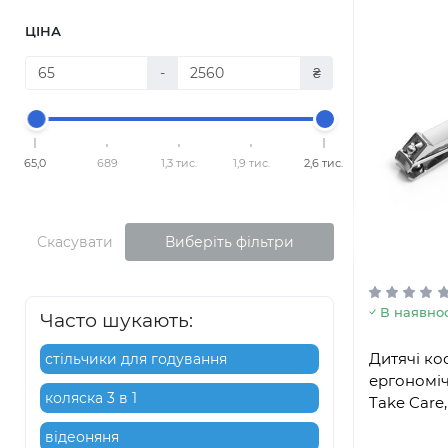
ЦІНА
-
₴
65,0
689
1,3 тис.
1,9 тис.
2,6 тис.
Скасувати
Виберіть фільтри
В наявнос
Часто шукають:
Дитячі ко
стільчики для годування
ергономі
коляска 3 в 1
Take Care,
відеоняня