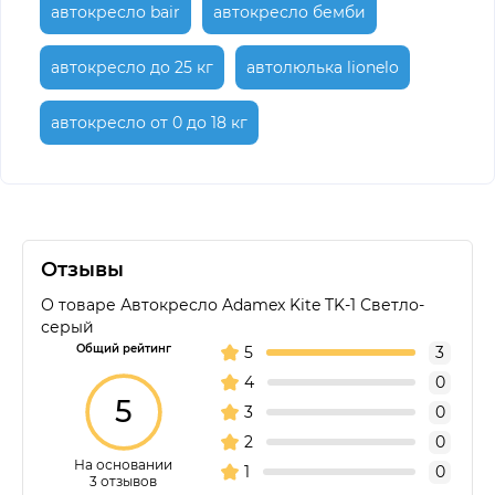
автокресло bair
автокресло бемби
автокресло до 25 кг
автолюлька lionelo
автокресло от 0 до 18 кг
Отзывы
О товаре Автокресло Adamex Kite TK-1 Светло-
серый
Общий рейтинг
5
3
4
0
5
3
0
2
0
На основании
1
0
3 отзывов