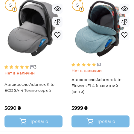
5
5
3
1
1
3
Нет в наличии
Нет в наличии
Автокресло Adamex Kite
Автокресло Adamex Kite
Flowers FL4 блакитний
ECO SA-4 Темно-серый
(квіти)
5690 ₴
5999 ₴
Продано
Продано