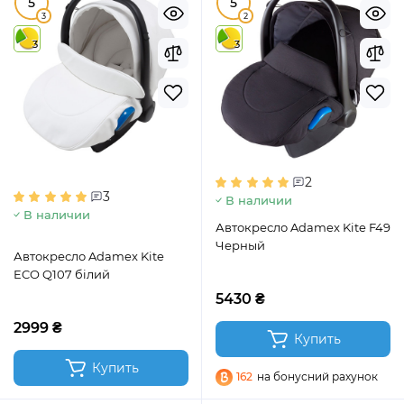
5
5
3
2
3
3
2
3
В наличии
В наличии
Автокресло Adamex Kite F49
Черный
Автокресло Adamex Kite
ECO Q107 білий
5430 ₴
2999 ₴
Купить
Купить
162
на бонусний рахунок