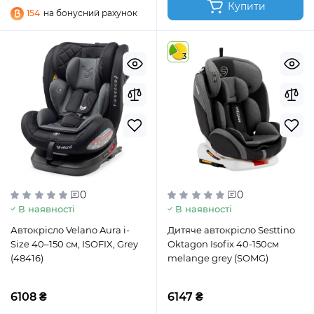
Купити
154
на бонусний рахунок
3
0
0
В наявності
В наявності
Автокрісло Velano Aura i-
Дитяче автокрісло Sesttino
Size 40–150 см, ISOFIX, Grey
Oktagon Isofix 40-150см
(48416)
melange grey (SOMG)
6108 ₴
6147 ₴