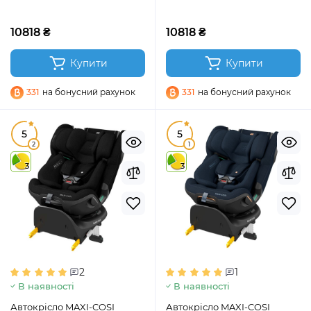
10818 ₴
10818 ₴
Купити
Купити
331
на бонусний рахунок
331
на бонусний рахунок
5
5
2
1
3
3
2
1
В наявності
В наявності
Автокрісло MAXI-COSI
Автокрісло MAXI-COSI