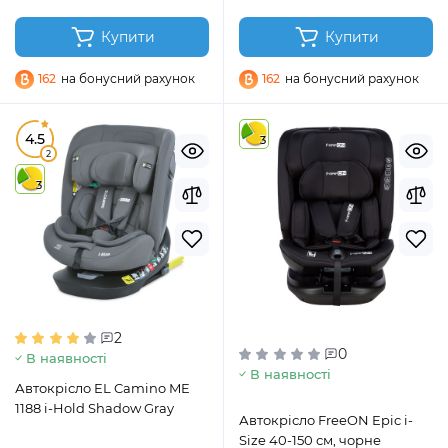
Купити
Купити
162
на бонусний рахунок
162
на бонусний рахунок
4.5
3
2
3
2
0
В наявності
В наявності
Автокрісло EL Camino ME
1188 i-Hold Shadow Gray
Автокрісло FreeON Epic i-
Size 40-150 см, чорне