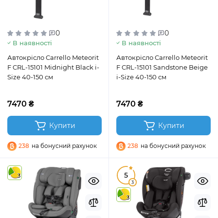
0
0
В наявності
В наявності
Автокрісло Carrello Meteorit
Автокрісло Carrello Meteorit
F CRL-15101 Midnight Black i-
F CRL-15101 Sandstone Beige
Size 40-150 см
i-Size 40-150 см
7470 ₴
7470 ₴
Купити
Купити
238
на бонусний рахунок
238
на бонусний рахунок
5
3
3
3