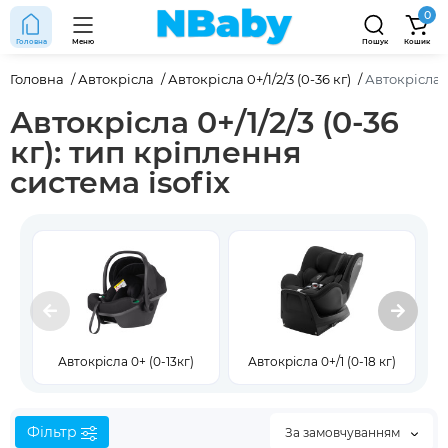
0
Головна
Меню
Пошук
Кошик
Головна
Автокрісла
Автокрісла 0+/1/2/3 (0-36 кг)
Автокрісла 0
Автокрісла 0+/1/2/3 (0-36
кг): тип кріплення
система isofix
Автокрісла 0+ (0-13кг)
Автокрісла 0+/1 (0-18 кг)
А
Фільтр
За замовчуванням