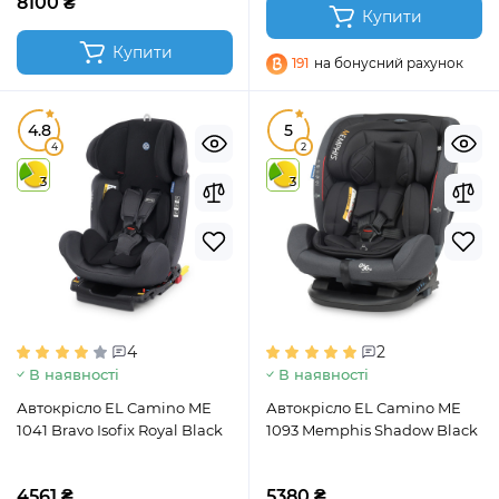
8100 ₴
Купити
Купити
191
на бонусний рахунок
4.8
5
4
2
3
3
4
2
В наявності
В наявності
Автокрісло EL Camino ME
Автокрісло EL Camino ME
1041 Bravo Isofix Royal Black
1093 Memphis Shadow Black
4561 ₴
5380 ₴