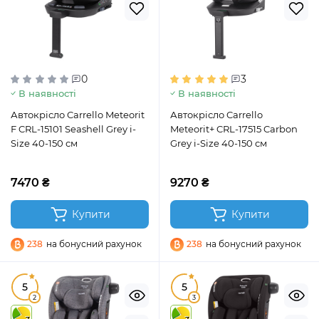
0
3
В наявності
В наявності
Автокрісло Carrello Meteorit
Автокрісло Carrello
F CRL-15101 Seashell Grey i-
Meteorit+ CRL-17515 Carbon
Size 40-150 см
Grey i-Size 40-150 см
7470 ₴
9270 ₴
Купити
Купити
238
на бонусний рахунок
238
на бонусний рахунок
5
5
2
3