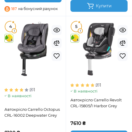
Купити
187
на бонусний рахунок
4
5
1
1
3
3
1
1
В наявності
В наявності
Автокрісло Carrello Revolt
CRL-15805/1 Harbor Grey
Автокрісло Carrello Octopus
CRL-16002 Deepwater Grey
7610 ₴