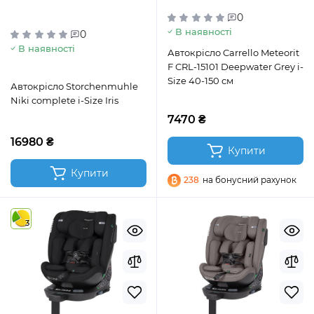
0
В наявності
0
В наявності
Автокрісло Carrello Meteorit
F CRL-15101 Deepwater Grey i-
Size 40-150 см
Автокрісло Storchenmuhle
Niki complete i-Size Iris
7470 ₴
16980 ₴
Купити
Купити
238
на бонусний рахунок
3