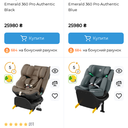
Emerald 360 Pro Authentic
Emerald 360 Pro Authentic
Black
Blue
25980 ₴
25980 ₴
Купити
Купити
684
на бонусний рахунок
684
на бонусний рахунок
5
5
1
2
3
3
1