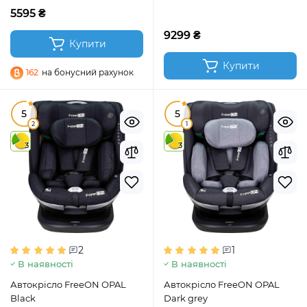
5595 ₴
9299 ₴
Купити
Купити
162
на бонусний рахунок
5
5
2
1
3
3
2
1
В наявності
В наявності
Автокрісло FreeON OPAL
Автокрісло FreeON OPAL
Black
Dark grey