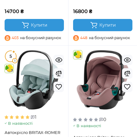
14700 ₴
16800 ₴
Купити
Купити
403
на бонусний рахунок
448
на бонусний рахунок
5
3
1
3
1
0
В наявності
В наявності
Автокрісло BRITAX-ROMER