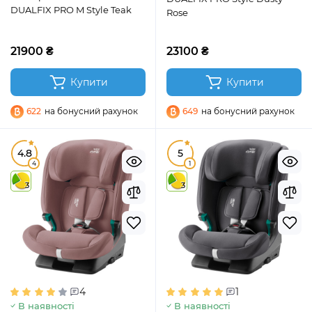
DUALFIX PRO M Style Teak
Rose
21900 ₴
23100 ₴
Купити
Купити
622
на бонусний рахунок
649
на бонусний рахунок
4.8
5
4
1
3
3
4
1
В наявності
В наявності