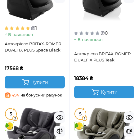
1
0
В наявності
В наявності
Автокрісло BRITAX-ROMER
DUALFIX PLUS Space Black
Автокрісло BRITAX-ROMER
DUALFIX PLUS Teak
17568 ₴
18384 ₴
Купити
Купити
494
на бонусний рахунок
5
5
3
1
3
3