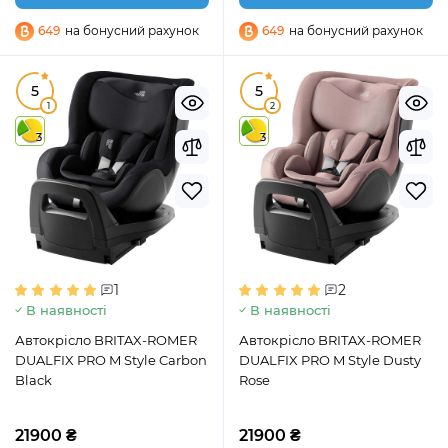
649
на бонусний рахунок
649
на бонусний рахунок
5
5
1
2
3
3
1
2
В наявності
В наявності
Автокрісло BRITAX-ROMER
Автокрісло BRITAX-ROMER
DUALFIX PRO M Style Carbon
DUALFIX PRO M Style Dusty
Black
Rose
21900 ₴
21900 ₴