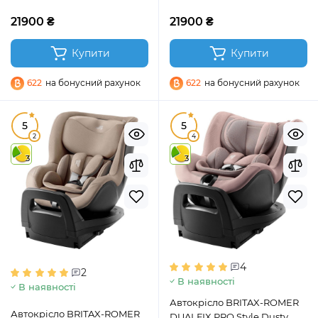
21900 ₴
21900 ₴
Купити
Купити
622
на бонусний рахунок
622
на бонусний рахунок
5
5
2
4
3
3
4
2
В наявності
В наявності
Автокрісло BRITAX-ROMER
Автокрісло BRITAX-ROMER
DUALFIX PRO Style Dusty