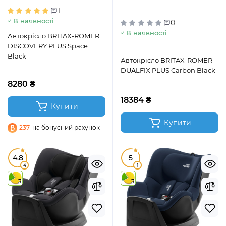
1
В наявності
0
В наявності
Автокрісло BRITAX-ROMER
DISCOVERY PLUS Space
Black
Автокрісло BRITAX-ROMER
DUALFIX PLUS Carbon Black
8280 ₴
18384 ₴
Купити
Купити
237
на бонусний рахунок
4.8
5
4
1
3
3