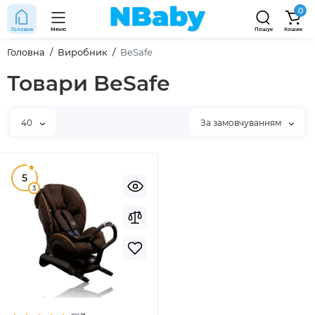
0
Головна
Меню
Пошук
Кошик
Головна
Виробник
BeSafe
Товари BeSafe
40
За замовчуванням
5
3