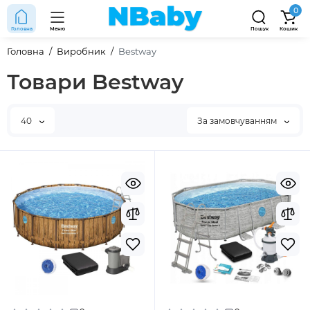
0
Головна
Меню
Пошук
Кошик
Головна
Виробник
Bestway
Товари Bestway
40
За замовчуванням