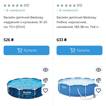
0
0
В наявності
В наявності
Басейн дитячий Bestway
Басейн дитячий Bestway
надувний з кульками, 91-20
Рибки, каркасний,
см, 73 л (51141)
наливний, 183-38 см, 746 л
(55030)
526 ₴
633 ₴
Купити
Купити