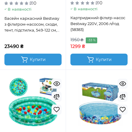
0
0
В наявності
В наявності
Картриджний фільтр-насос
Басейн каркасний Bestway
Bestway 220V, 2006 л/год
з фільтром-насосом, сходи,
(58383)
тент, підстилка, 549-122 см,
23062 л (56462)
1950 ₴
-33 %
23490 ₴
1299 ₴
Купити
Купити