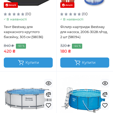
Акція
Акція
0
0
В наявності
В наявності
Тент Bestway для
Фільтр-картридж Bestway
каркасного круглого
для насоса, 2006-3028 л/год,
басейну, 305 см (58036)
2 шт (58094)
840 ₴
320 ₴
-50 %
-44 %
420 ₴
180 ₴
Купити
Купити