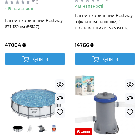
0
В наявності
В наявності
Басейн каркасний Bestway
Басейн каркасний Bestway
з фільтром-насосом, 4
671-132 см (561JZ)
підстаканники, 305-61 см,
3790 л (561RW)
47004 ₴
14766 ₴
Купити
Купити
Акція