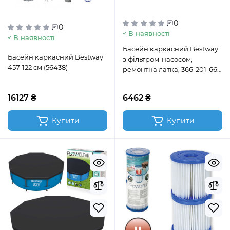
0
0
В наявності
В наявності
Басейн каркасний Bestway
Басейн каркасний Bestway
з фільтром-насосом,
457-122 см (56438)
ремонтна латка, 366-201-66
см, 4000 л (561FV)
16127 ₴
6462 ₴
Купити
Купити