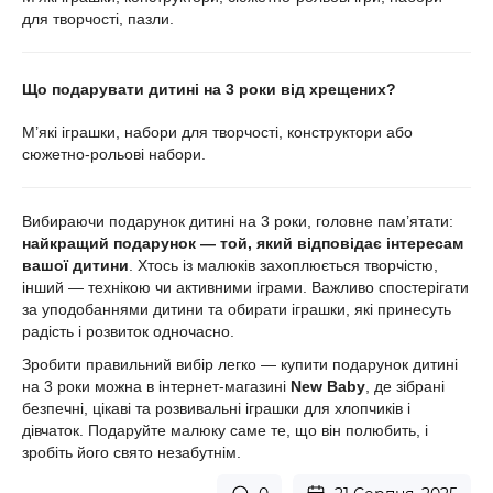
для творчості, пазли.
Що подарувати дитині на 3 роки від хрещених?
М’які іграшки, набори для творчості, конструктори або
сюжетно-рольові набори.
Вибираючи подарунок дитині на 3 роки, головне пам’ятати:
найкращий подарунок — той, який відповідає інтересам
вашої дитини
. Хтось із малюків захоплюється творчістю,
інший — технікою чи активними іграми. Важливо спостерігати
за уподобаннями дитини та обирати іграшки, які принесуть
радість і розвиток одночасно.
Зробити правильний вибір легко —
купити подарунок дитині
на 3 роки можна в інтернет-магазині
New Baby
, де зібрані
безпечні, цікаві та розвивальні іграшки для хлопчиків і
дівчаток. Подаруйте малюку саме те, що він полюбить, і
зробіть його свято незабутнім.