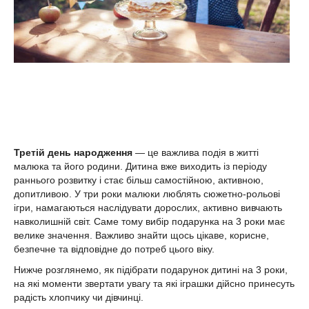
Третій день народження
— це важлива подія в житті
малюка та його родини. Дитина вже виходить із періоду
раннього розвитку і стає більш самостійною, активною,
допитливою. У три роки малюки люблять сюжетно-рольові
ігри, намагаються наслідувати дорослих, активно вивчають
навколишній світ. Саме тому вибір подарунка на 3 роки має
велике значення. Важливо знайти щось цікаве, корисне,
безпечне та відповідне до потреб цього віку.
Нижче розглянемо, як підібрати подарунок дитині на 3 роки,
на які моменти звертати увагу та які іграшки дійсно принесуть
радість хлопчику чи дівчинці.