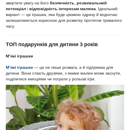
звертати увагу на його
безпечність
,
розвивальний
потенціал
і
відповідність інтересам малюка
. Ідеальний
варіант — це іграшка, яка буде цікавою одразу й водночас
залишатиметься корисною для розвитку протягом тривалого
часу.
ТОП подарунків для дитини 3 років
М’які іграшки
М’які іграшки
— це не лише розвага, а й підтримка для
дитини. Вони стають друзями, з якими малюк може заснути,
поділитися емоціями чи пограти у рольові ігри.