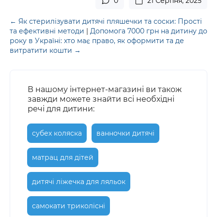
0
21 Серпня, 2025
← Як стерилізувати дитячі пляшечки та соски: Прості
та ефективні методи
|
Допомога 7000 грн на дитину до
року в Україні: хто має право, як оформити та де
витратити кошти →
В нашому інтернет-магазині ви також
завжди можете знайти всі необхідні
речі для дитини:
субех коляска
ванночки дитячі
матрац для дітей
дитячі ліжечка для ляльок
самокати триколісні