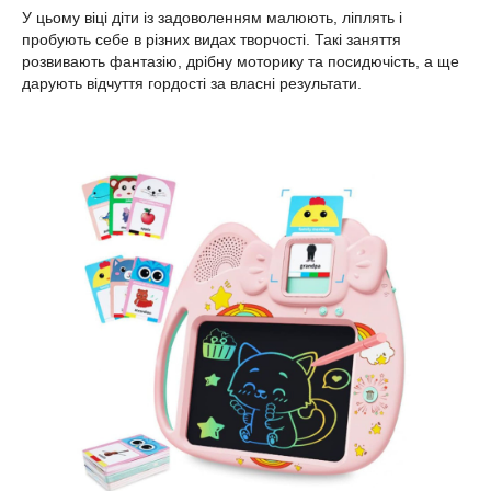
У цьому віці діти із задоволенням малюють, ліплять і
пробують себе в різних видах творчості. Такі заняття
розвивають фантазію, дрібну моторику та посидючість, а ще
дарують відчуття гордості за власні результати.