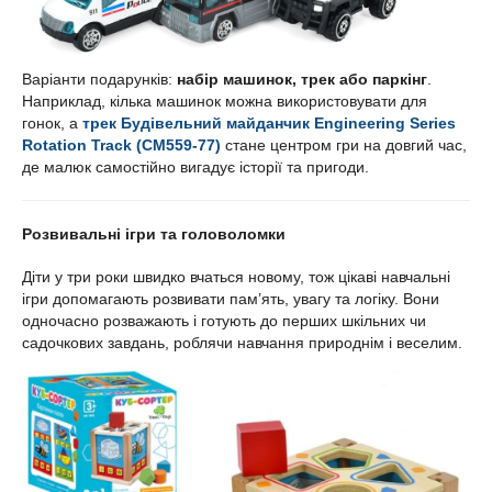
Варіанти подарунків:
набір машинок, трек або паркінг
.
Наприклад, кілька машинок можна використовувати для
гонок, а
трек Будівельний майданчик Engineering Series
Rotation Track (CM559-77)
стане центром гри на довгий час,
де малюк самостійно вигадує історії та пригоди.
Розвивальні ігри та головоломки
Діти у три роки швидко вчаться новому, тож цікаві навчальні
ігри допомагають розвивати пам’ять, увагу та логіку. Вони
одночасно розважають і готують до перших шкільних чи
садочкових завдань, роблячи навчання природнім і веселим.