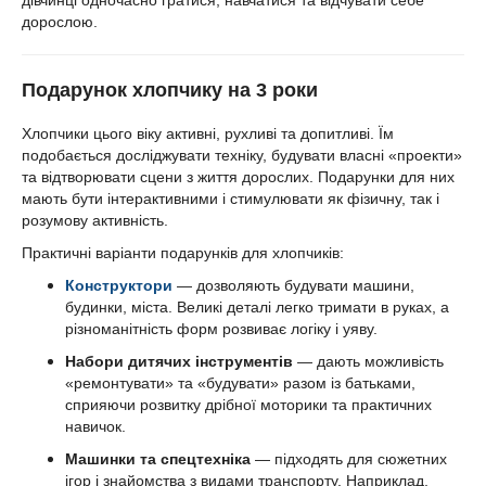
дівчинці одночасно гратися, навчатися та відчувати себе
дорослою.
Подарунок хлопчику на 3 роки
Хлопчики цього віку активні, рухливі та допитливі. Їм
подобається досліджувати техніку, будувати власні «проекти»
та відтворювати сцени з життя дорослих. Подарунки для них
мають бути інтерактивними і стимулювати як фізичну, так і
розумову активність.
Практичні варіанти подарунків для хлопчиків:
Конструктори
— дозволяють будувати машини,
будинки, міста. Великі деталі легко тримати в руках, а
різноманітність форм розвиває логіку і уяву.
Набори дитячих інструментів
— дають можливість
«ремонтувати» та «будувати» разом із батьками,
сприяючи розвитку дрібної моторики та практичних
навичок.
Машинки та спецтехніка
— підходять для сюжетних
ігор і знайомства з видами транспорту. Наприклад,