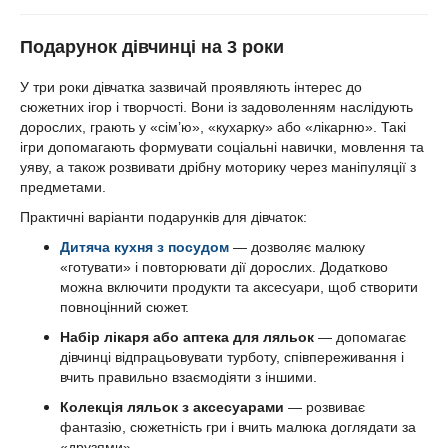
Подарунок дівчинці на 3 роки
У три роки дівчатка зазвичай проявляють інтерес до
сюжетних ігор і творчості. Вони із задоволенням наслідують
дорослих, грають у «сім’ю», «кухарку» або «лікарню». Такі
ігри допомагають формувати соціальні навички, мовлення та
уяву, а також розвивати дрібну моторику через маніпуляції з
предметами.
Практичні варіанти подарунків для дівчаток:
Дитяча кухня з посудом
— дозволяє малюку
«готувати» і повторювати дії дорослих. Додатково
можна включити продукти та аксесуари, щоб створити
повноцінний сюжет.
Набір лікаря або аптека для ляльок
— допомагає
дівчинці відпрацьовувати турботу, співпереживання і
вчить правильно взаємодіяти з іншими.
Колекція ляльок з аксесуарами
— розвиває
фантазію, сюжетність гри і вчить малюка доглядати за
«друзями».