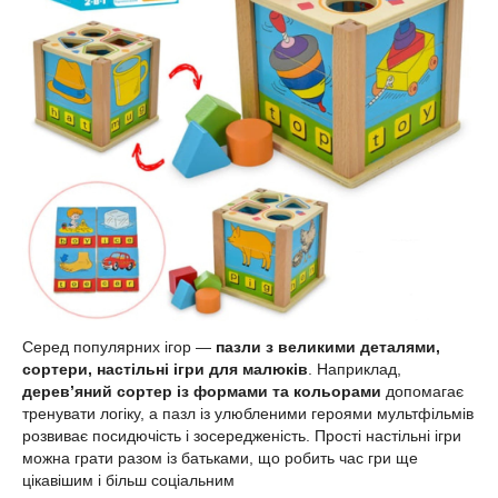
Серед популярних ігор —
пазли з великими деталями,
сортери, настільні ігри для малюків
. Наприклад,
дерев’яний сортер із формами та кольорами
допомагає
тренувати логіку, а пазл із улюбленими героями мультфільмів
розвиває посидючість і зосередженість. Прості настільні ігри
можна грати разом із батьками, що робить час гри ще
цікавішим і більш соціальним