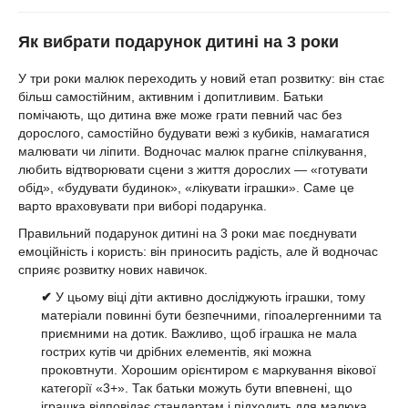
Як вибрати подарунок дитині на 3 роки
У три роки малюк переходить у новий етап розвитку: він стає
більш самостійним, активним і допитливим. Батьки
помічають, що дитина вже може грати певний час без
дорослого, самостійно будувати вежі з кубиків, намагатися
малювати чи ліпити. Водночас малюк прагне спілкування,
любить відтворювати сцени з життя дорослих — «готувати
обід», «будувати будинок», «лікувати іграшки». Саме це
варто враховувати при виборі подарунка.
Правильний подарунок дитині на 3 роки має поєднувати
емоційність і користь: він приносить радість, але й водночас
сприяє розвитку нових навичок.
✔
У цьому віці діти активно досліджують іграшки, тому
матеріали повинні бути безпечними, гіпоалергенними та
приємними на дотик. Важливо, щоб іграшка не мала
гострих кутів чи дрібних елементів, які можна
проковтнути. Хорошим орієнтиром є маркування вікової
категорії «3+». Так батьки можуть бути впевнені, що
іграшка відповідає стандартам і підходить для малюка.