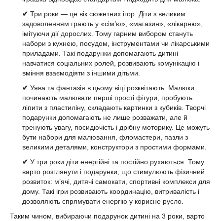
✔
Три роки — це вік сюжетних ігор. Діти з великим
задоволенням грають у «сім’ю», «магазин», «лікарню»,
імітуючи дії дорослих. Тому гарним вибором стануть
набори з кухнею, посудом, інструментами чи лікарськими
приладами. Такі подарунки допомагають дитині
навчатися соціальних ролей, розвивають комунікацію і
вміння взаємодіяти з іншими дітьми.
✔
Уява та фантазія в цьому віці розквітають. Малюки
починають малювати перші прості фігури, пробують
ліпити з пластиліну, складають картинки з кубиків. Творчі
подарунки допомагають не лише розважати, але й
тренують увагу, посидючість і дрібну моторику. Це можуть
бути набори для малювання, фломастери, пазли з
великими деталями, конструктори з простими формами.
✔
У три роки діти енергійні та постійно рухаються. Тому
варто розглянути і подарунки, що стимулюють фізичний
розвиток: м’ячі, дитячі самокати, спортивні комплекси для
дому. Такі ігри розвивають координацію, витривалість і
дозволяють спрямувати енергію у корисне русло.
Таким чином, вибираючи подарунок дитині на 3 роки, варто