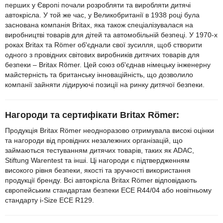
перших у Європі почали розробляти та виробляти дитячі
автокрісла. У той же час, у Великобританії в 1938 році була
заснована компанія Britax, яка також спеціалізувалася на
виробництві товарів для дітей та автомобільній безпеці. У 1970-х
роках Britax та Römer об'єднали свої зусилля, щоб створити
одного з провідних світових виробників дитячих товарів для
безпеки – Britax Römer. Цей союз об'єднав німецьку інженерну
майстерність та британську інноваційність, що дозволило
компанії зайняти лідируючі позиції на ринку дитячої безпеки.
Нагороди та сертифікати Britax Römer:
Продукція Britax Römer неодноразово отримувала високі оцінки
та нагороди від провідних незалежних організацій, що
займаються тестуванням дитячих товарів, таких як ADAC,
Stiftung Warentest та інші. Ці нагороди є підтвердженням
високого рівня безпеки, якості та зручності використання
продукції бренду. Всі автокрісла Britax Römer відповідають
європейським стандартам безпеки ECE R44/04 або новітньому
стандарту i-Size ECE R129.