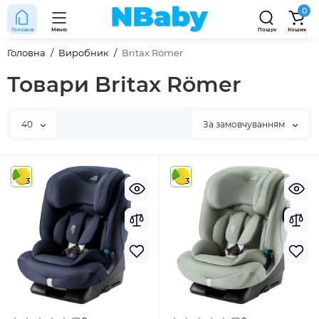
0
Головна
Меню
Пошук
Кошик
Головна
Виробник
Britax Römer
Товари Britax Römer
40
За замовчуванням
3
3