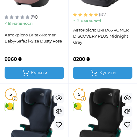
2
0
В наявності
В наявності
Автокрісло BRITAX-ROMER
Автокрісло Britax-Romer
DISCOVERY PLUS Midnight
Baby-Safe3 i-Size Dusty Rose
Grey
9960 ₴
8280 ₴
Купити
Купити
5
5
3
1
3
3