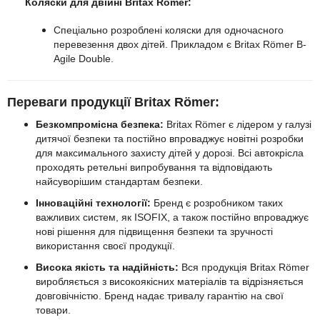
Коляски для двійні
Britax Römer
:
Спеціально розроблені коляски для одночасного
перевезення двох дітей. Прикладом є Britax Römer B-
Agile Double.
Переваги продукції Britax Römer:
Безкомпромісна безпека:
Britax Römer є лідером у галузі
дитячої безпеки та постійно впроваджує новітні розробки
для максимального захисту дітей у дорозі. Всі автокрісла
проходять ретельні випробування та відповідають
найсуворішим стандартам безпеки.
Інноваційні технології:
Бренд є розробником таких
важливих систем, як ISOFIX, а також постійно впроваджує
нові рішення для підвищення безпеки та зручності
використання своєї продукції.
Висока якість та надійність:
Вся продукція Britax Römer
виробляється з високоякісних матеріалів та відрізняється
довговічністю. Бренд надає тривалу гарантію на свої
товари.