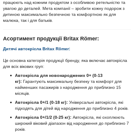
працюють над кожним продуктом з особливою ретельністю та
увагою до деталей. Мета компанії – зробити кожну подорож з
дитиною максимально безпечною та комфортною як для
малюка, так і для батьків.
Асортимент продукції Britax Römer:
Дитячі автокрісла Britax Römer:
Це основна категорія продукції бренду, яка включає автокрісла
для всіх вікових груп:
Автокрісла для новонароджених 0+ (0-13
кг):
Гарантують максимальну безпеку та комфорт для
найменших пасажирів з народження до приблизно 15
місяців.
Автокрісла 0+/1 (0-18 кг):
Універсальні автокрісла, які
підходять для дітей від народження до приблизно 4 років.
Автокрісла 0+/1/2 (0-25 кг):
Автокрісла, які охоплюють
широкий віковий діапазон від народження до приблизно 7
років.