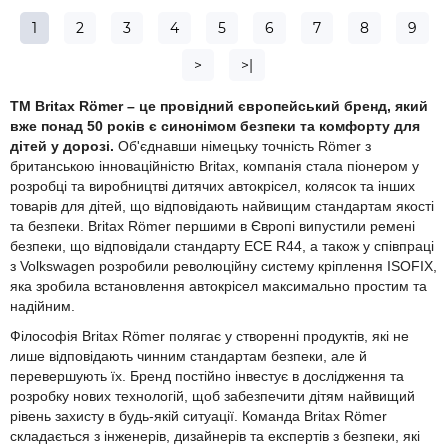
1
2
3
4
5
6
7
8
9
>
>|
TM Britax Römer – це провідний європейський бренд, який
вже понад 50 років є синонімом безпеки та комфорту для
дітей у дорозі.
Об'єднавши німецьку точність Römer з
британською інноваційністю Britax, компанія стала піонером у
розробці та виробництві дитячих автокрісел, колясок та інших
товарів для дітей, що відповідають найвищим стандартам якості
та безпеки. Britax Römer першими в Європі випустили ремені
безпеки, що відповідали стандарту ECE R44, а також у співпраці
з Volkswagen розробили революційну систему кріплення ISOFIX,
яка зробила встановлення автокрісел максимально простим та
надійним.
Філософія Britax Römer полягає у створенні продуктів, які не
лише відповідають чинним стандартам безпеки, але й
перевершують їх. Бренд постійно інвестує в дослідження та
розробку нових технологій, щоб забезпечити дітям найвищий
рівень захисту в будь-якій ситуації. Команда Britax Römer
складається з інженерів, дизайнерів та експертів з безпеки, які