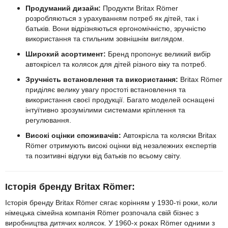
Продуманий дизайн:
Продукти Britax Römer
розробляються з урахуванням потреб як дітей, так і
батьків. Вони відрізняються ергономічністю, зручністю
використання та стильним зовнішнім виглядом.
Широкий асортимент:
Бренд пропонує великий вибір
автокрісел та колясок для дітей різного віку та потреб.
Зручність встановлення та використання:
Britax Römer
приділяє велику увагу простоті встановлення та
використання своєї продукції. Багато моделей оснащені
інтуїтивно зрозумілими системами кріплення та
регулювання.
Високі оцінки споживачів:
Автокрісла та коляски Britax
Römer отримують високі оцінки від незалежних експертів
та позитивні відгуки від батьків по всьому світу.
Історія бренду Britax Römer:
Історія бренду Britax Römer сягає корінням у 1930-ті роки, коли
німецька сімейна компанія Römer розпочала свій бізнес з
виробництва дитячих колясок. У 1960-х роках Römer одними з