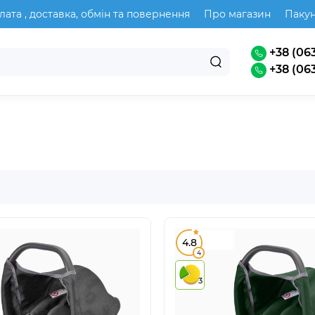
лата , доставка, обмін та повернення
Про магазин
Паку
+38 (063
+38 (063
4.8
4
3