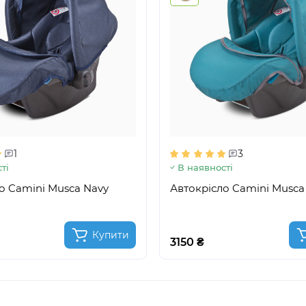
1
3
ті
В наявності
о Camini Musca Navy
Автокрісло Camini Musca
Купити
3150 ₴