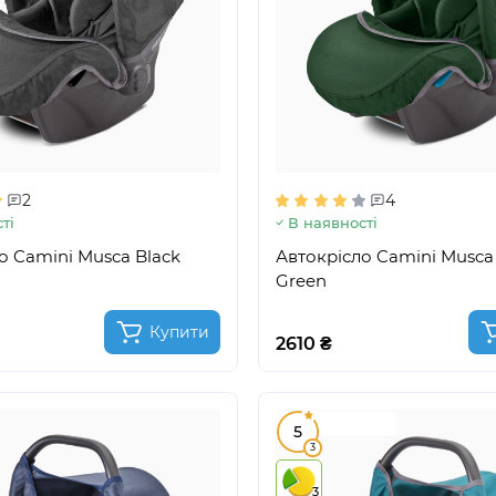
2
4
ті
В наявності
о Camini Musca Black
Автокрісло Camini Musca
Green
Купити
2610 ₴
5
3
3