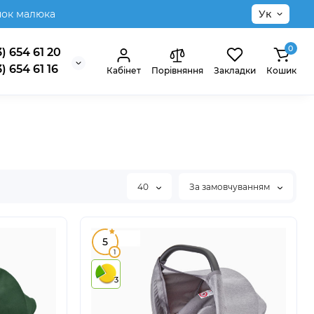
нок малюка
Ук
0
) 654 61 20
) 654 61 16
Кабінет
Порівняння
Закладки
Кошик
40
За замовчуванням
5
1
3