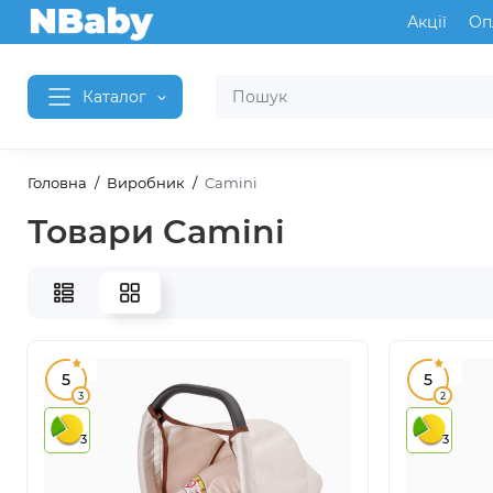
Акції
Оп
Каталог
Головна
Виробник
Camini
Товари Camini
5
5
3
2
3
3