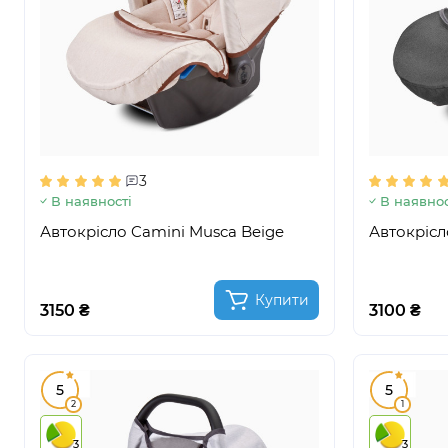
3
В наявності
В наявнос
Автокрісло Camini Musca Beige
Автокрісл
Купити
3150 ₴
3100 ₴
5
5
2
1
3
3