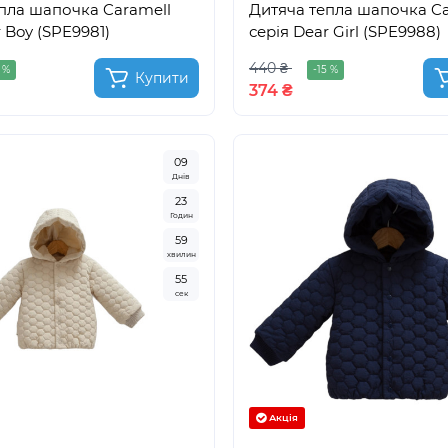
пла шапочка Caramell
Дитяча тепла шапочка Ca
 Boy (SPE9981)
серія Dear Girl (SPE9988)
440 ₴
 %
-15 %
Купити
374 ₴
0
9
Днів
2
3
Годин
5
9
хвилин
5
3
сек
Акція