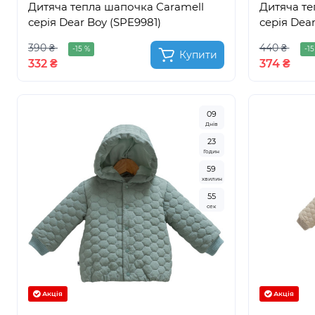
Дитяча тепла шапочка Caramell
Дитяча те
серія Dear Boy (SPE9981)
серія Dear
390 ₴
440 ₴
-15 %
-15
Купити
332 ₴
374 ₴
0
9
Днів
2
3
Годин
5
9
хвилин
5
3
сек
Акція
Акція