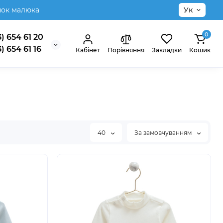
нок малюка
Ук
0
) 654 61 20
) 654 61 16
Кабінет
Порівняння
Закладки
Кошик
40
За замовчуванням