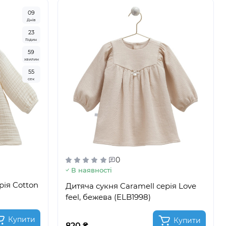
0
9
Днів
2
3
Годин
5
9
хвилин
5
3
сек
0
В наявності
рія Cotton
Дитяча сукня Caramell серія Love
feel, бежева (ELB1998)
Купити
Купити
820 ₴