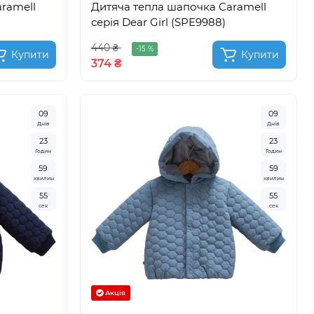
ramell
Дитяча тепла шапочка Caramell
серія Dear Girl (SPE9988)
440 ₴
-15 %
Купити
Купити
374 ₴
0
9
0
9
Днів
Днів
2
3
2
3
Годин
Годин
5
9
5
9
хвилин
хвилин
5
3
5
3
сек
сек
Акція