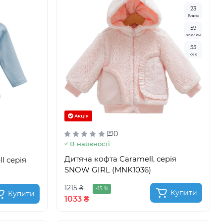
2
3
Годин
5
9
хвилин
5
3
сек
Акція
0
В наявності
Дитяча кофта Caramell, серія
l серія
SNOW GIRL (MNK1036)
1215 ₴
-15 %
Купити
Купити
1033 ₴