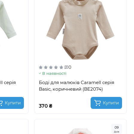
0
В наявності
l серія
Боді для малюків Caramell серія
Basic, коричневий (BE2074)
Купити
Купити
370 ₴
0
9
Днів