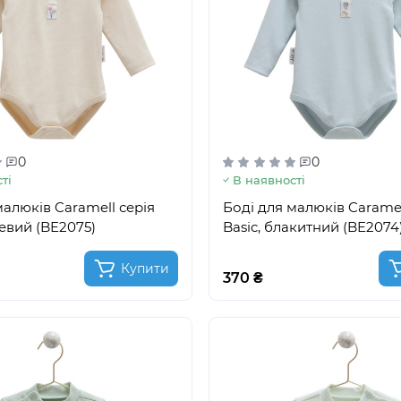
0
0
ті
В наявності
малюків Caramell серія
Боді для малюків Caramel
жевий (BE2075)
Basic, блакитний (BE2074
Купити
370 ₴