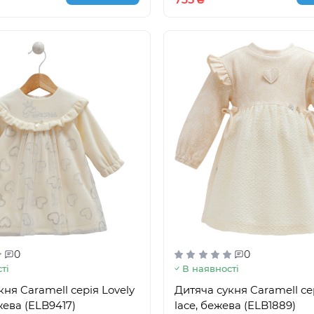
0
0
ті
В наявності
кня Caramell серія Lovely
Дитяча сукня Caramell се
жева (ELB9417)
lace, бежева (ELB1889)