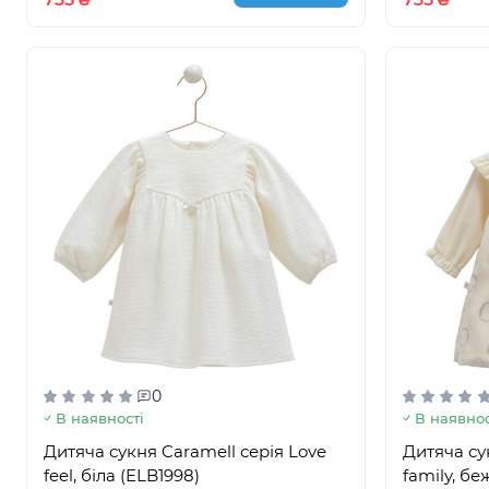
0
В наявності
В наявнос
Дитяча сукня Caramell серія Love
Дитяча су
feel, біла (ELB1998)
family, бе