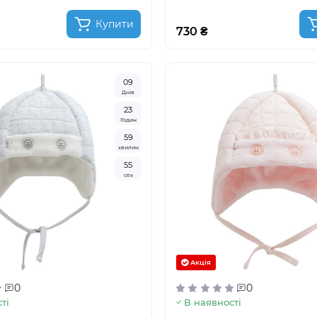
Купити
730 ₴
0
9
Днів
2
3
Годин
5
9
хвилин
5
3
сек
Акція
0
0
ті
В наявності