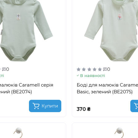
0
0
ті
В наявності
малюків Caramell серія
Боді для малюків Caramel
лений (BE2074)
Basic, зелений (BE2075)
Купити
370 ₴