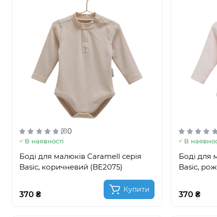
0
В наявності
В наявнос
Боді для малюків Caramell серія
Боді для 
Basic, коричневий (BE2075)
Basic, ро
Купити
370 ₴
370 ₴