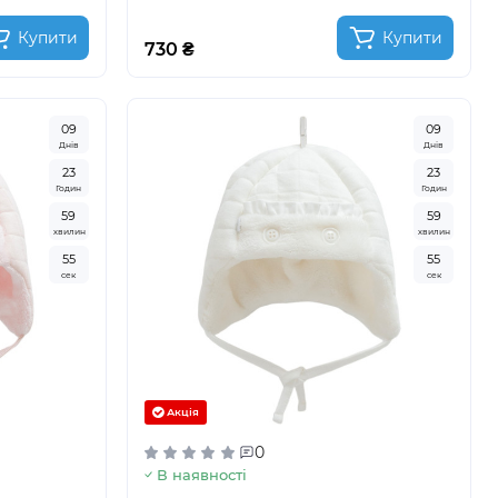
Купити
Купити
730 ₴
0
9
0
9
Днів
Днів
2
3
2
3
Годин
Годин
5
9
5
9
хвилин
хвилин
5
3
5
3
сек
сек
Акція
0
В наявності