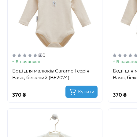
0
В наявності
В наявнос
Боді для малюків Caramell серія
Боді для 
Basic, бежевий (BE2074)
Basic, бе
Купити
370 ₴
370 ₴