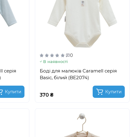
0
В наявності
l серія
Боді для малюків Caramell серія
)
Basic, білий (BE2074)
Купити
Купити
370 ₴