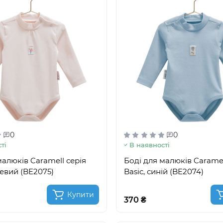
0
0
ті
В наявності
малюків Caramell серія
Боді для малюків Caramel
жевий (BE2075)
Basic, синій (BE2074)
Купити
370 ₴