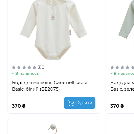
0
В наявності
В наявнос
Боді для малюків Caramell серія
Боді для 
Basic, білий (BE2075)
Basic, зе
Купити
370 ₴
370 ₴