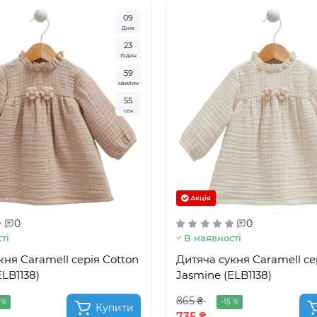
0
9
Днів
2
3
Годин
5
9
хвилин
5
3
сек
Акція
0
0
ті
В наявності
кня Caramell серія Cotton
Дитяча сукня Caramell се
LB1138)
Jasmine (ELB1138)
865 ₴
 %
-15 %
Купити
735 ₴