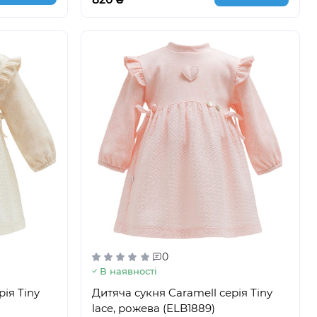
0
В наявності
рія Tiny
Дитяча сукня Caramell серія Tiny
lace, рожева (ELB1889)