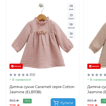
0
9
Днів
2
3
Годин
5
9
хвилин
5
3
сек
Акція
Акція
0
В наявності
В наявнос
Дитяча сукня Caramell серія Cotton
Дитяча су
Jasmine (ELB1138)
Jasmine (E
865 ₴
865 ₴
-15 %
-15
Купити
735 ₴
735 ₴