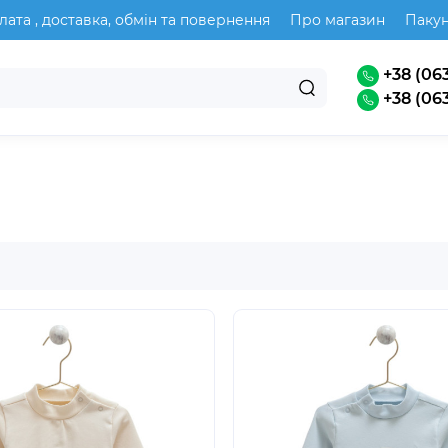
лата , доставка, обмін та повернення
Про магазин
Паку
+38 (063
+38 (063