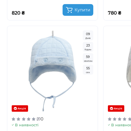
Купити
820 ₴
780 ₴
0
9
Днів
2
3
Годин
5
9
хвилин
5
3
сек
Акція
Акція
0
В наявності
В наявнос