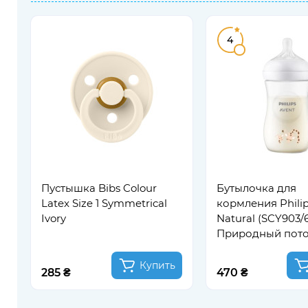
4
Пустышка Bibs Colour
Бутылочка для
Latex Size 1 Symmetrical
кормления Philip
Ivory
Natural (SCY903/6
Природный пото
Жираф, 260 мл
Купить
285 ₴
470 ₴