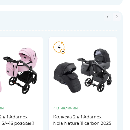
4
4
ии
В наличии
К
P
2 в 1 Adamex
Коляска 2 в 1 Adamex
o SA-16 розовый
Nola Natura 11 carbon 2025