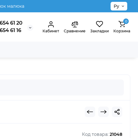
нок малюка
Ру
0
654 61 20
654 61 16
Кабинет
Сравнение
Закладки
Корзина
Код товара:
21048