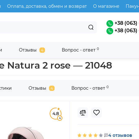
и
Оплата, доставка, обмен и возврат
О магазине
Паку
+38 (063) 
+38 (063) 
0
и
Отзывы
Вопрос - ответ
4
damex
e Natura 2 rose — 21048
0
стики
Отзывы
Вопрос - ответ
4
4.8
4
4 отзывов