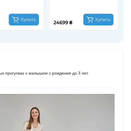
Купить
Купить
24699 ₴
2
х прогулках с малышом с рождения до 3 лет.