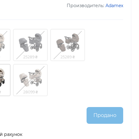
Производитель:
Adamex
₴
25289 ₴
25289 ₴
₴
28099 ₴
Продано
й рахунок