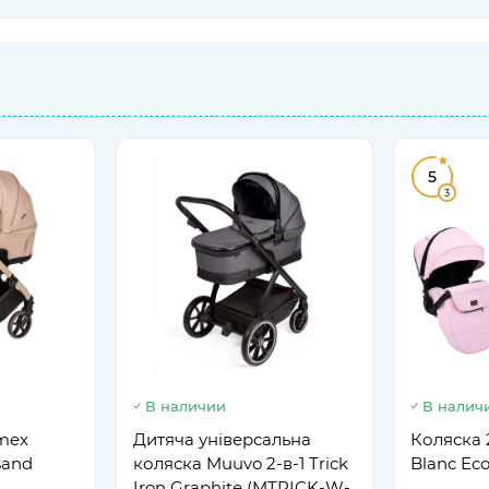
5
3
В наличии
В налич
mex
Дитяча універсальна
Коляска 
sand
коляска Muuvo 2-в-1 Trick
Blanc Ec
Iron Graphite (MTRICK-W-