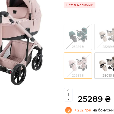
Нет в наличии
25289 ₴
25289 
25289 ₴
28099 
25289 ₴
+ 252 грн
на бонусни