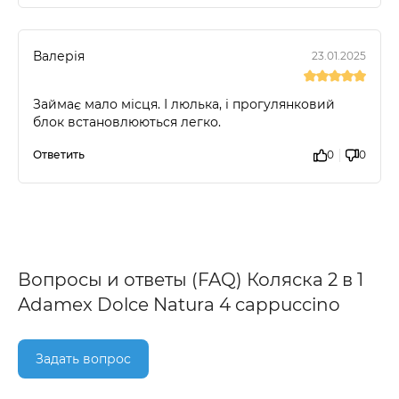
Валерія
23.01.2025
Займає мало місця. І люлька, і прогулянковий
блок встановлюються легко.
Ответить
0
0
Вопросы и ответы (FAQ) Коляска 2 в 1
Adamex Dolce Natura 4 cappuccino
Задать вопрос