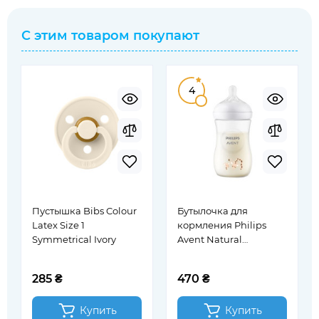
С этим товаром покупают
4
Пустышка Bibs Colour
Бутылочка для
Latex Size 1
кормления Philips
Symmetrical Ivory
Avent Natural
(SCY903/66),
Природный поток,
285 ₴
470 ₴
Жираф, 260 мл
Купить
Купить