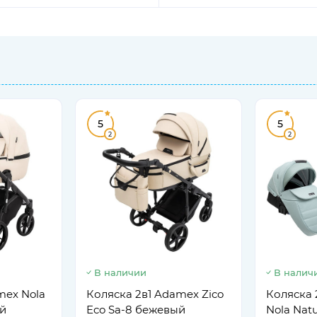
5
5
2
2
В наличии
В налич
mex Nola
Коляска 2в1 Adamex Zico
Коляска 
й
Eco Sa-8 бежевый
Nola Nat