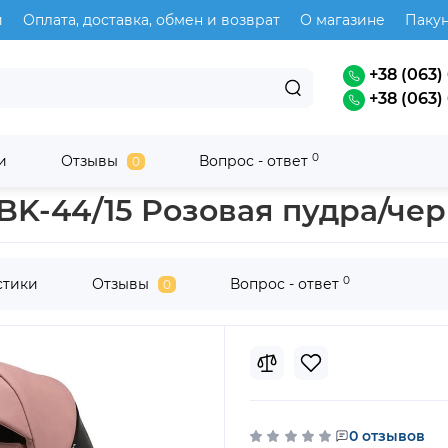
и
Оплата, доставка, обмен и возврат
О магазине
Паку
+38 (063) 
+38 (063) 
0
и
Отзывы
Вопрос - ответ
0
r
 BK-44/15 Розовая пудра/че
0
стики
Отзывы
Вопрос - ответ
0
0 отзывов