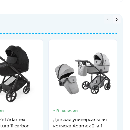
ии
В наличии
К
G
2в1 Adamex
Детская универсальная
ura 11 carbon
коляска Adamex 2-в-1