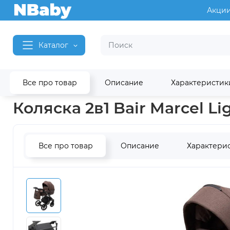
Акци
Каталог
Все про товар
Описание
Характеристик
Главная
Детские коляски
Коляски 2 в 1
Коляски 2 в 1 Bai
Коляска 2в1 Bair Marcel L
Все про товар
Описание
Характери