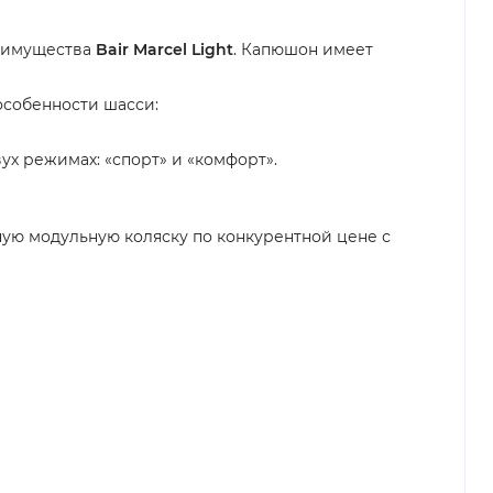
еимущества
Bair Marcel Light
. Капюшон имеет
особенности шасси:
х режимах: «спорт» и «комфорт».
ную модульную коляску по конкурентной цене с