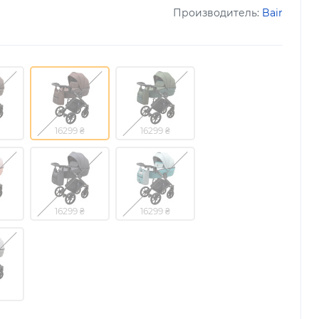
Производитель:
Bair
16299 ₴
16299 ₴
16299 ₴
16299 ₴