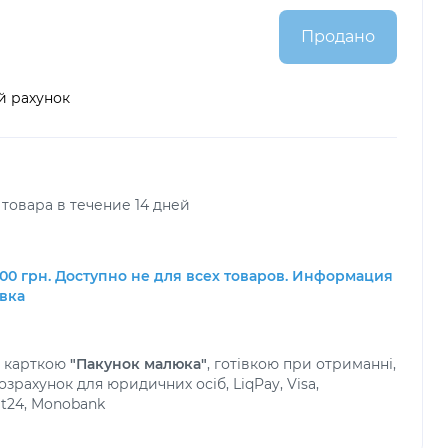
Продано
й рахунок
товара в течение 14 дней
00 грн. Доступно не для всех товаров. Информация
авка
а карткою
"Пакунок малюка"
, готівкою при отриманні,
зрахунок для юридичних осіб, LiqPay, Visa,
at24, Monobank