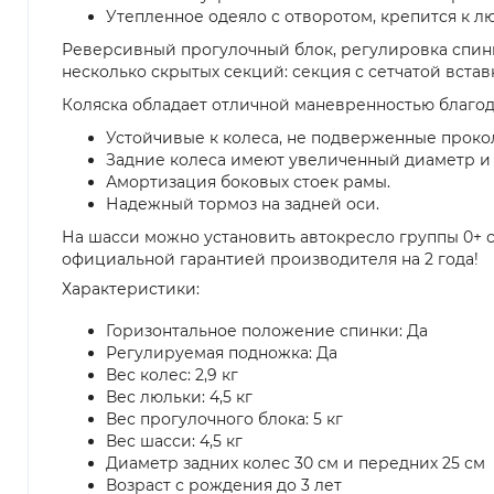
Утепленное одеяло с отворотом, крепится к л
Реверсивный прогулочный блок, регулировка спинк
несколько скрытых секций: секция с сетчатой вста
Коляска обладает отличной маневренностью благод
Устойчивые к колеса, не подверженные проко
Задние колеса имеют увеличенный диаметр и 
Амортизация боковых стоек рамы.
Надежный тормоз на задней оси.
На шасси можно установить автокресло группы 0+ 
официальной гарантией производителя на 2 года!
Характеристики:
Горизонтальное положение спинки: Да
Регулируемая подножка: Да
Вес колес: 2,9 кг
Вес люльки: 4,5 кг
Вес прогулочного блока: 5 кг
Вес шасси: 4,5 кг
Диаметр задних колес 30 см и передних 25 см
Возраст с рождения до 3 лет