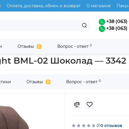
и
Оплата, доставка, обмен и возврат
О магазине
Паку
+38 (063) 
+38 (063) 
0
и
Отзывы
Вопрос - ответ
0
r
ight BML-02 Шоколад — 3342
0
стики
Отзывы
Вопрос - ответ
0
0 отзывов