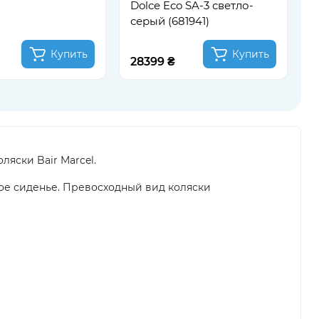
Dolce Eco SA-3 светло-
серый (681941)
Купить
Купить
28399 ₴
3
ляски Bair Marcel.
ое сиденье. Превосходный вид коляски