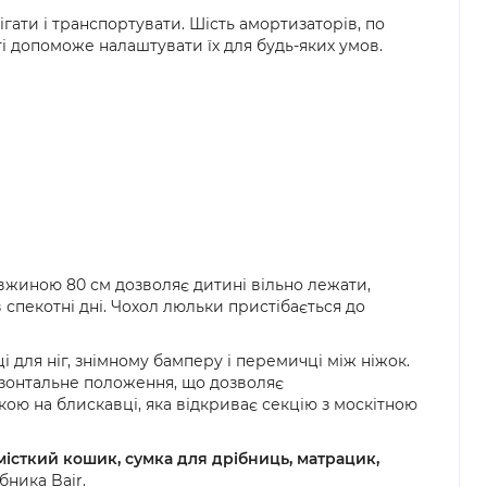
ігати і транспортувати. Шість амортизаторів, по
ті допоможе налаштувати їх для будь-яких умов.
овжиною 80 см дозволяє дитині вільно лежати,
 спекотні дні. Чохол люльки пристібається до
 для ніг, знімному бамперу і перемичці між ніжок.
изонтальне положення, що дозволяє
ою на блискавці, яка відкриває секцію з москітною
місткий кошик, сумка для дрібниць, матрацик,
бника Bair.