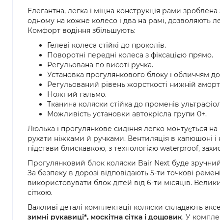
Елегантна, легка і міцна конструкція рами зроблена 
одному на кожне колесо і два на рамі, дозволяють л
Комфорт водіння збільшують:
Гелеві колеса стійкі до проколів.
Поворотні передні колеса з фіксацією прямо.
Регульована по висоті ручка.
Установка прогулянкового блоку і обличчям до 
Регульований рівень жорсткості нижній аморти
Ножний гальмо.
Тканина коляски стійка до променів ультрафіол
Можливість установки автокрісла групи 0+.
Люлька і прогулянкове сидіння легко монтується на
рухати ніжками й ручками. Вентиляція в капюшоні і 
підстави блискавкою, з технологією waterproof, захис
Прогулянковий блок коляски Bair Next буде зручний 
За безпеку в дорозі відповідають 5-ти точкові рем
використовувати блок дітей від 6-ти місяців. Вели
сіткою.
Важливі деталі комплектації коляски складають акс
зимні рукавиці*, москітна сітка і дощовик
. У компл