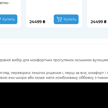
ветло-
Купить
Купить
24499 ₴
24499 ₴
довий вибір для комфортних прогулянок міськими вулицями
игляд, перевірені технічні рішення і, перш за все, комфорт
овою еко-шкіри або може мати комбіновану оббивку з ткани