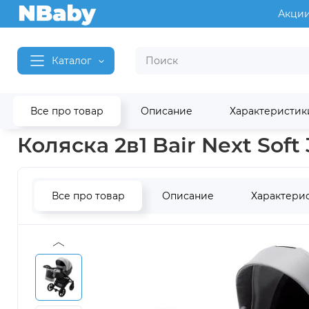
Акци
Каталог
Все про товар
Описание
Характеристик
Главная
Детские коляски
Коляски 2 в 1
Коляски 2 в 1 Bai
Коляска 2в1 Bair Next Soft
Все про товар
Описание
Характери