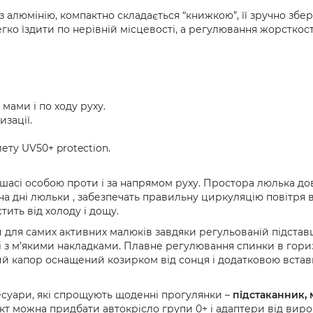
з алюмінію, компактно складається “книжкою”, її зручно збер
егко їздити по нерівній місцевості, а регулювання жорсткос
мами і по ходу руху.
зації.
ету UV50+ protection.
 шасі особою проти і за напрямом руху. Простора люлька д
на дні люльки , забезпечать правильну циркуляцію повітря в
тить від холоду і дощу.
для самих активних малюків завдяки регульованій підставці
ені з м’якими накладками. Плавне регулювання спинки в гор
кий капор оснащений козирком від сонця і додатковою вставк
есуари, які спрощують щоденні прогулянки –
підстаканник, 
ект можна придбати автокрісло групи 0+ і адаптери від виро