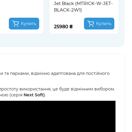
Jet Black (MTRICK-W-JET-
BLACK-2W1)
Купить
Купить
25980 ₴
2
 та парками, відмінно адаптована для постійного
 і простоту використання, це буде відмінним вибором.
ною (серія
Next Soft)
.