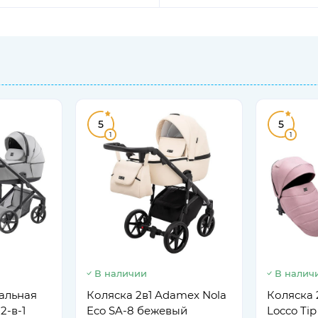
5
5
1
1
В наличии
В налич
альная
Коляска 2в1 Adamex Nola
Коляска 
2-в-1
Eco SA-8 бежевый
Locco Ti