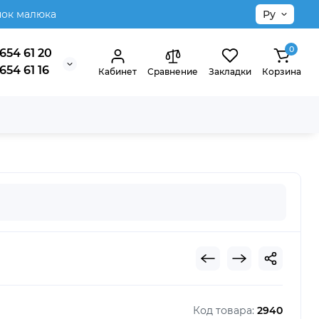
нок малюка
Ру
0
654 61 20
654 61 16
Кабинет
Сравнение
Закладки
Корзина
Код товара:
2940