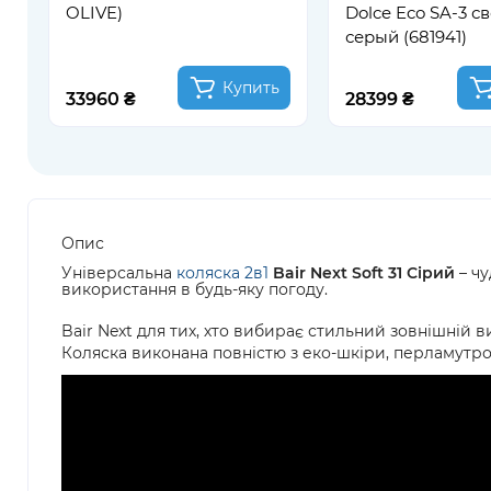
OLIVE)
Dolce Eco SA-3 с
серый (681941)
Купить
33960 ₴
28399 ₴
Опис
Універсальна
коляска 2в1
Bair Next Soft 31 Сірий
– чу
використання в будь-яку погоду.
Bair Next для тих, хто вибирає стильний зовнішній в
Коляска виконана повністю з еко-шкіри, перламутр