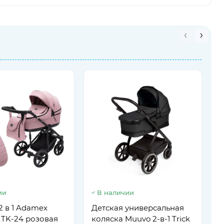
ии
В наличии
К
L
2 в 1 Adamex
Детская универсальная
p TK-24 розовая
коляска Muuvo 2-в-1 Trick