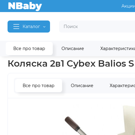
Акци
Каталог
Все про товар
Описание
Характеристик
Главная
Детские коляски
Коляски 2 в 1
Коляски 2 в 1 Cy
Коляска 2в1 Cybex Balios S
Все про товар
Описание
Характери