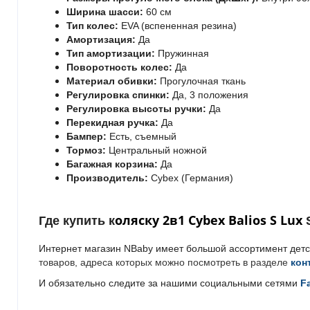
Ширина шасси:
60 см
Тип колес:
EVA (вспененная резина)
Амортизация:
Да
Тип амортизации:
Пружинная
Поворотность колес:
Да
Материал обивки:
Прогулочная ткань
Регулировка спинки:
Да, 3 положения
Регулировка высоты ручки:
Да
Перекидная ручка:
Да
Бампер:
Есть, съемный
Тормоз:
Центральный ножной
Багажная корзина:
Да
Производитель:
Cybex (Германия)
оляску 2в1 Cybex Balios S Lux
Где купить
к
Интернет магазин NBaby имеет большой ассортимент детски
товаров, адреса которых можно посмотреть в разделе
кон
И обязательно следите за нашими социальными сетями
F