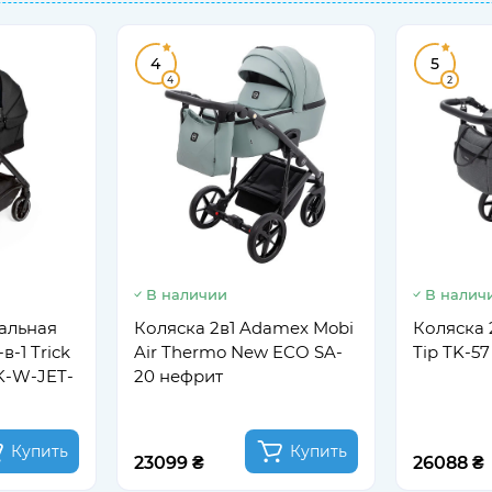
4
5
4
2
В наличии
В налич
альная
Коляска 2в1 Adamex Mobi
Коляска 
в-1 Trick
Air Thermo New ECO SA-
Tip TK-5
CK-W-JET-
20 нефрит
Купить
Купить
23099 ₴
26088 ₴