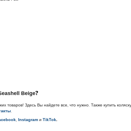
?
Seashell Beige
х товаров! Здесь Вы найдете все, что нужно. Также купить
коляск
такты
.
acebook
,
Instagram
и
TikTok
.