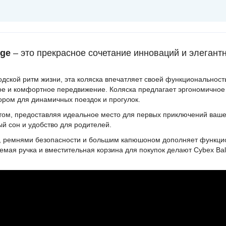
ige
– это прекрасное сочетание инноваций и элеган
дской ритм жизни, эта коляска впечатляет своей функциональнос
ное и комфортное передвижение. Коляска предлагает эргономично
ром для динамичных поездок и прогулок.
том, предоставляя идеальное место для первых приключений ваш
й сон и удобство для родителей.
, ремнями безопасности и большим капюшоном дополняет функцио
уемая ручка и вместительная корзина для покупок делают Cybex B