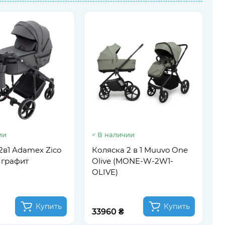
ии
В наличии
Д
к
2в1 Adamex Zico
Коляска 2 в 1 Muuvo One
I
7 графит
Olive (MONE-W-2W1-
I
OLIVE)
Купить
Купить
33960 ₴
2