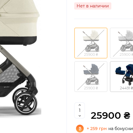
Нет в наличии
25900 ₴
25900 
25900 ₴
24491 ₴
25900 ₴
+ 259 грн
на бонусни