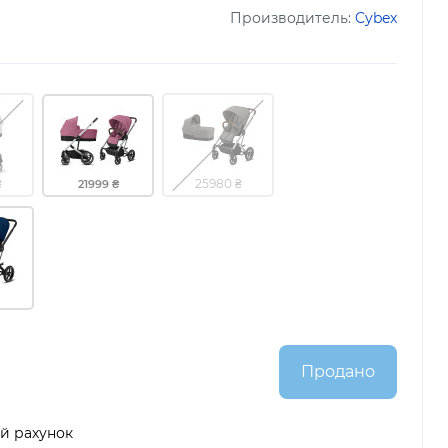
Производитель:
Cybex
₴
25980 ₴
21999 ₴
Продано
й рахунок