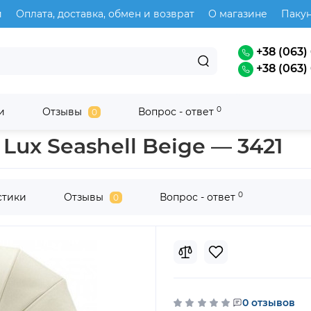
и
Оплата, доставка, обмен и возврат
О магазине
Паку
+38 (063) 
+38 (063) 
0
и
Отзывы
Вопрос - ответ
0
bex
 Lux Seashell Beige — 3421
0
стики
Отзывы
Вопрос - ответ
0
0 отзывов