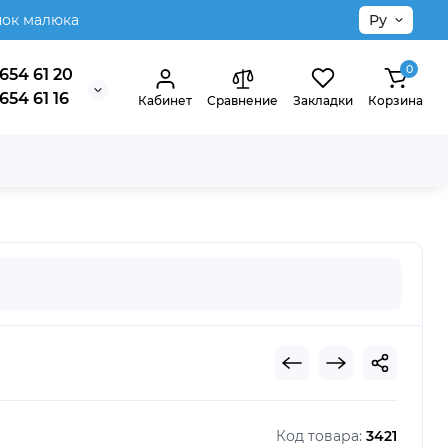
нок малюка
Ру
0
654 61 20
654 61 16
Кабинет
Сравнение
Закладки
Корзина
Код товара:
3421