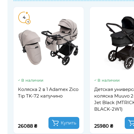
4
4
В наличии
В наличии
Коляска 2 в 1 Adamex Zico
Детская универс
Tip TK-72 капучино
коляска Muuvo 2-
Jet Black (MTRI
BLACK-2W1)
Купить
26088 ₴
25980 ₴