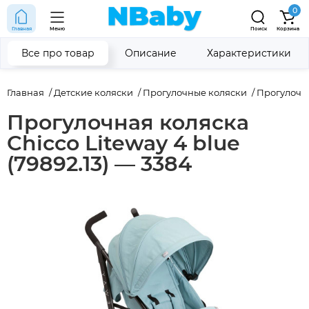
0
Главная
Меню
Поиск
Корзина
Все про товар
Описание
Характеристики
Главная
Детские коляски
Прогулочные коляски
Прогулочн
Прогулочная коляска
Chicco Liteway 4 blue
(79892.13) — 3384