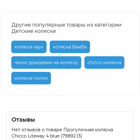
Другие популярные товары из категории
Детские коляски
коляска хаук
коляска бамби
чехол дождевик на коляску
chicco коляска
коляска тилли
Отзывы
Нет отзывов о товаре Прогулочная коляска
Chicco Liteway 4 blue (79892.13)