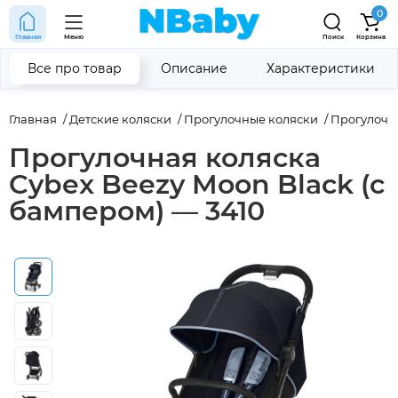
0
Главная
Меню
Поиск
Корзина
Все про товар
Описание
Характеристики
Главная
Детские коляски
Прогулочные коляски
Прогулочн
Прогулочная коляска
Cybex Beezy Moon Black (с
бампером) — 3410