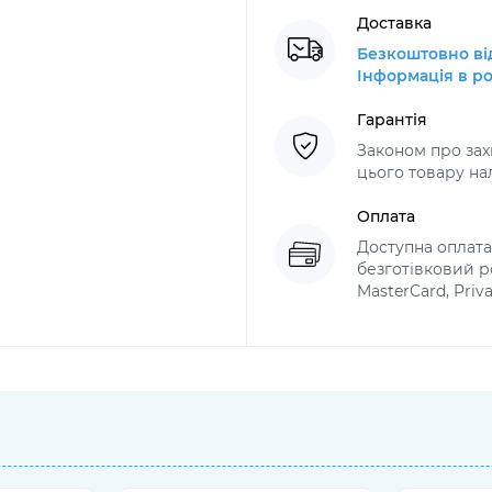
Доставка
Безкоштовно від
Інформація в ро
Гарантія
Законом про за
цього товару нал
Оплата
Доступна оплат
безготівковий ро
MasterCard, Priv