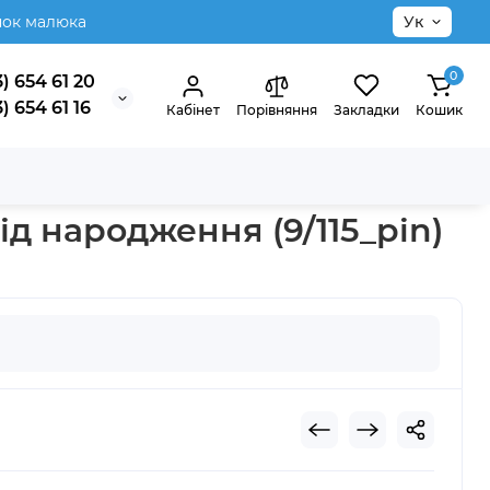
нок малюка
Ук
0
) 654 61 20
) 654 61 16
Кабінет
Порівняння
Закладки
Кошик
ід народження (9/115_pin)