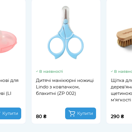
В наявності
В наявно
нові для
Дитячі манікюрні ножиці
Щітка дл
Lindo з ковпачком,
дерев'ян
і (LI
блакитні (ZP 002)
щетиною
м'ягкост
(1655)
Купити
Купити
80 ₴
290 ₴