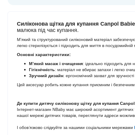
Силіконова щітка для купання Canpol Babie
малюка під час купання.
М'який та структурований силіконовий матеріал забезпечує
легко стерилізується і підходить для миття в посудомийній
Основні характеристики:
М’який масаж і очищення
: ідеально підходить для 
Гігієнічність
: матеріал не вбирає запахи і легко очи
Зручний дизайн
: ергономічний захват для зручності
Цей аксесуар робить кожне купання приємним і безпечним
Де купити д
итячу силіконову щітку для купання Canpol
Інтернет-магазин NBaby має широкий асортимент дитячих то
нашої мережі дитячих товарів, переглянути адреси можливо
І обов
’
язково
слідкуйте за нашими соціальними мережами