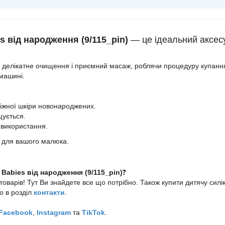
s від народження (9/
115_pin
)
— це ідеальний аксесу
 делікатне очищення і приємний масаж, роблячи процедуру купання щ
 машині.
ніжної шкіри новонароджених.
щується.
 використання.
 для вашого малюка.
?
 Babies від народження (9/
115_pin
)
варів! Тут Ви знайдете все що потрібно. Також купити дитячу силі
 в розділ
контакти
.
Facebook
,
Instagram
та
TikTok
.