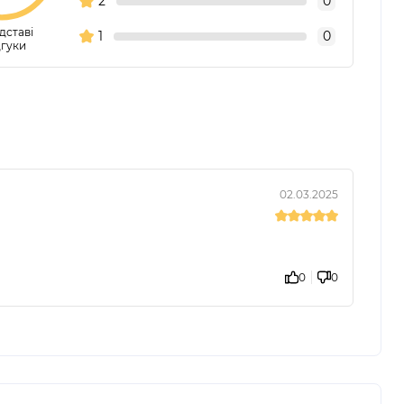
2
0
дставі
1
0
дгуки
02.03.2025
0
0