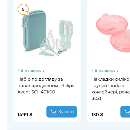
5
1
В наявності
В наявності
Набір по догляду за
Накладки силіко
новонародженим Philips
грудей Lindo в
Avent SCH401/00
контейнері, рожев
802)
Купити
1499 ₴
130 ₴