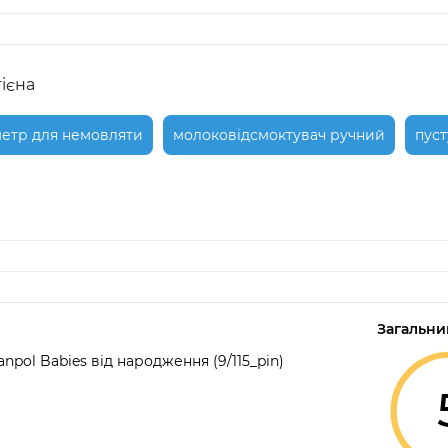
гієна
етр для немовляти
молоковідсмоктувач ручний
пус
Загальни
npol Babies від народження (9/115_pin)