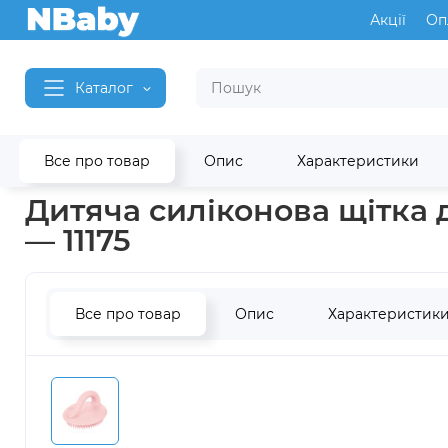
Акції
Оп
Каталог
Все про товар
Опис
Характеристики
Головна
Догляд та гігієна
Аксесуари для догляду
Аксесу
Дитяча силіконова щітка д
— 11175
Все про товар
Опис
Характеристик