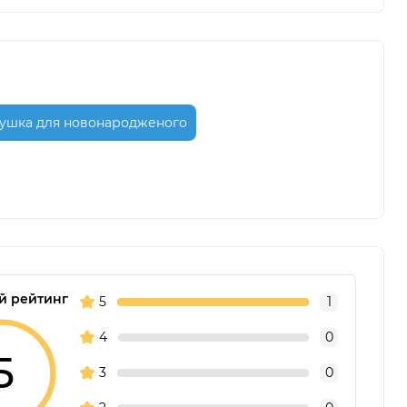
тушка для новонародженого
й рейтинг
5
1
4
0
5
3
0