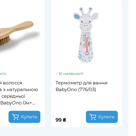
сті
В наявності
К
B
я волосся
Термометр для ванни
р
а з натуральною
BabyOno (776/03)
 середньої
і BabyOno 0м+
Купити
Купити
99 ₴
6