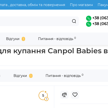
лата , доставка, обмін та повернення
Про магазин
Паку
+38 (063
+38 (063
0
Відгуки
Питання - відповідь
1
ари для догляду Canpol babies
ля купання Canpol Babies в
0
и
Відгуки
Питання - відповідь
1
5
1