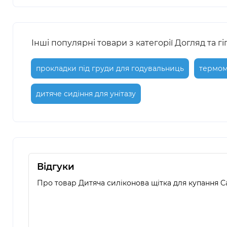
Інші популярні товари з категорії Догляд та гі
прокладки під груди для годувальниць
термом
дитяче сидіння для унітазу
Відгуки
Про товар Дитяча силіконова щітка для купання Ca