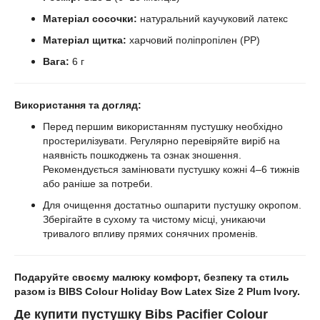
Матеріал сосочки:
натуральний каучуковий латекс
Матеріал щитка:
харчовий поліпропілен (PP)
Вага:
6 г
Використання та догляд:
Перед першим використанням пустушку необхідно
простерилізувати. Регулярно перевіряйте виріб на
наявність пошкоджень та ознак зношення.
Рекомендується замінювати пустушку кожні 4–6 тижнів
або раніше за потреби.
Для очищення достатньо ошпарити пустушку окропом.
Зберігайте в сухому та чистому місці, уникаючи
тривалого впливу прямих сонячних променів.
Подаруйте своєму малюку комфорт, безпеку та стиль
разом із
BIBS Colour Holiday Bow Latex Size 2
Plum Ivory.
Де
купити
п
устушку
Bibs Pacifier Colour