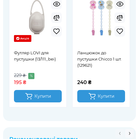
Акція
Футляр LOVI для
Ланцюжок до
пустушки (13/111_bei)
пустушки Chicco 1 шт.
(129621)
229 ₴
%
195 ₴
240 ₴
Купити
Купити