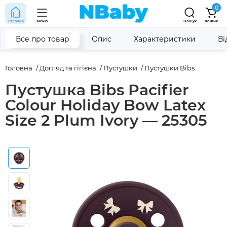
0
Головна
Меню
Пошук
Кошик
Все про товар
Опис
Характеристики
Ві
Головна
Догляд та гігієна
Пустушки
Пустушки Bibs
Пустушка Bibs Pacifier
Colour Holiday Bow Latex
Size 2 Plum Ivory — 25305