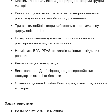
Максимально наближена до природної форми грудей
матері.
Вигнутий щиток зменшує контакт зі шкірою навколо
рота та допомагає запобігти подразненням.
Три вентиляційні отвори забезпечують оптимальну
циркуляцію повітря.
Повітряний клапан дозволяє сосці стискатися та
розширюватися під час смоктання.
Не містить BPA, PFAS, фталатів та інших шкідливих
речовин.
Легка та міцна конструкція.
Виготовлена в Данії відповідно до європейських
стандартів якості та безпеки.
Стильний дизайн Holiday Bow із трендовим поєднанням
кольорів.
Характеристики:
Розмір:
Size 2 (6–18 місяців)