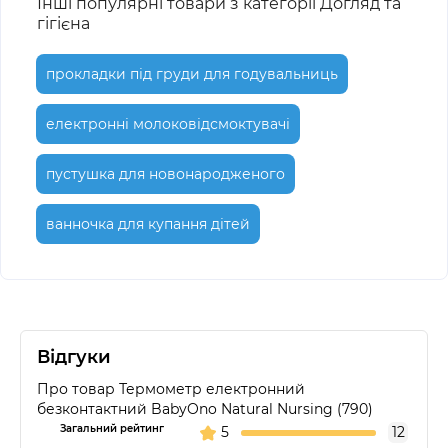
Інші популярні товари з категорії Догляд та
гігієна
прокладки під груди для годувальниць
електронні молоковідсмоктувачі
пустушка для новонародженого
ванночка для купання дітей
Відгуки
Про товар Термометр електронний
безконтактний BabyOno Natural Nursing (790)
Загальний рейтинг
5
12