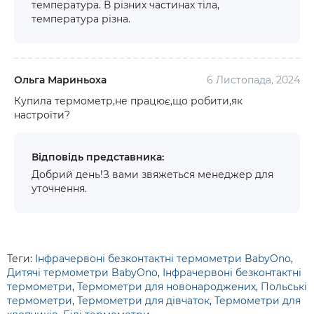
температура. В різних частинах тіла,
температура різна.
Ольга Мариньоха
6 Листопада, 2024
Купила термометр,не працює,що робити,як
настроїти?
Відповідь представника:
Добрий день!З вами звяжеться менеджер для
уточнення.
Теги:
Інфрачервоні безконтактні термометри BabyOno
,
Дитячі термометри BabyOno
,
Інфрачервоні безконтактні
термометри
,
Термометри для новонароджених
,
Польські
термометри
,
Термометри для дівчаток
,
Термометри для