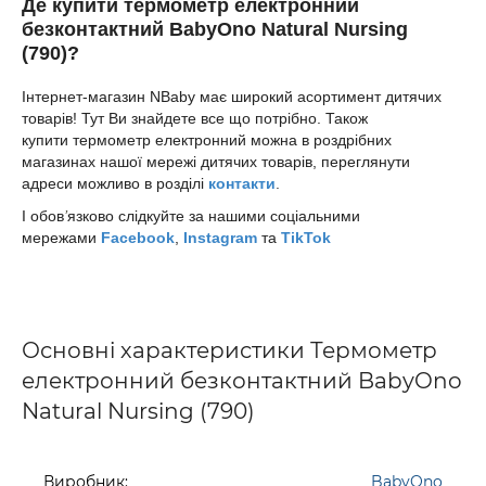
Де купити
т
ермометр електронний
безконтактний BabyOno Natural Nursing
(790)?
Інтернет-магазин NBaby має широкий асортимент дитячих
товарів! Тут Ви знайдете все що потрібно.
Також
купити
термометр електронний
можна в роздрібних
магазинах нашої мережі дитячих товарів, переглянути
адреси можливо в розділі
контакти
.
І обов
’
язково слідкуйте за нашими соціальними
мережами
Facebook
,
Instagram
та
TikTok
Основні характеристики Термометр
електронний безконтактний BabyOno
Natural Nursing (790)
Виробник:
BabyOno