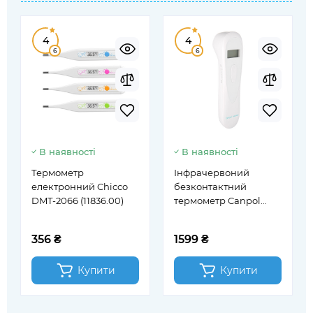
4
4
6
6
В наявності
В наявності
Термометр
Інфрачервоний
електронний Chicco
безконтактний
DMT-2066 (11836.00)
термометр Canpol
babies EasyStart
(5/300)
356 ₴
1599 ₴
Купити
Купити