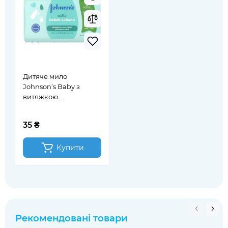
Дитяче мило
Johnson’s Baby з
витяжкою
натурального молока
90 г (212961)
35 ₴
Купити
Рекомендовані товари