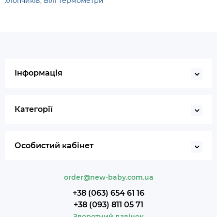
хлопчиків
,
Білі термометри
Інформація
Категорії
Особистий кабінет
order@new-baby.com.ua
+38 (063) 654 61 16
+38 (093) 811 05 71
Зворотний дзвінок