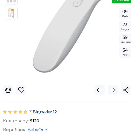
0
9
Днів
2
3
Годин
5
9
хвилин
5
3
сек
Відгуків: 12
Код товару:
9120
Виробник:
BabyOno