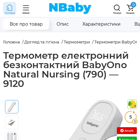
0
Головна
Меню
Пошук
Кошик
Все про товар
Опис
Характеристики
Ві
Головна
Догляд та гігієна
Термометри
Термометри BabyOn
Термометр електронний
безконтактний BabyOno
Natural Nursing (790) —
9120
3
5
12
Акція
ТОПчик