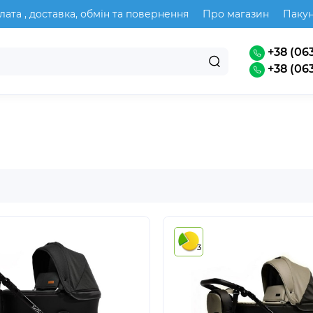
лата , доставка, обмін та повернення
Про магазин
Паку
+38 (063
+38 (063
3