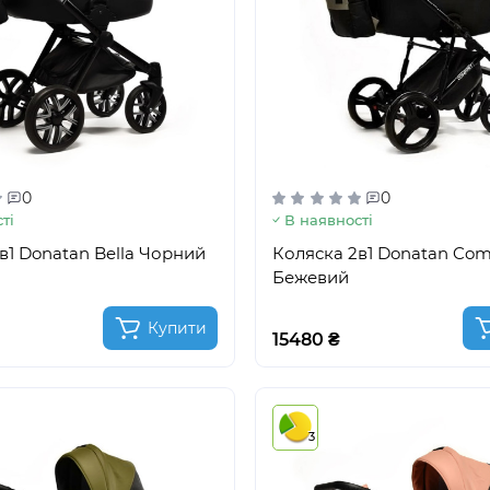
0
0
ті
В наявності
в1 Donatan Bella Чорний
Коляска 2в1 Donatan Com
Бежевий
Купити
15480 ₴
3