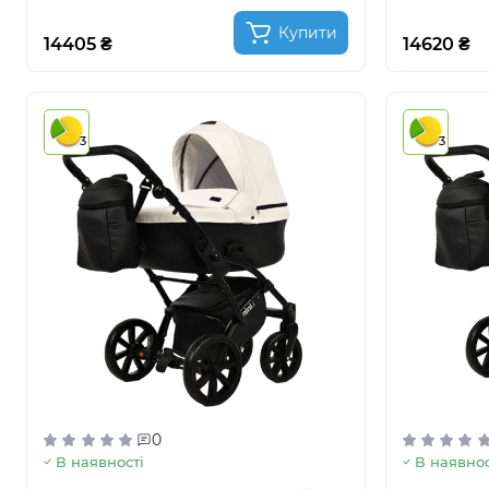
Купити
14405 ₴
14620 ₴
3
3
0
В наявності
В наявнос