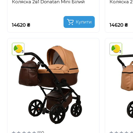
Коляска 2в1 Donatan Mini Білий
Коляска 2
Купити
14620 ₴
14620 ₴
3
3
0