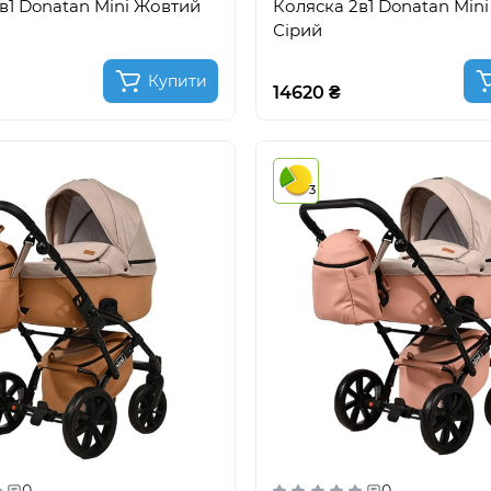
в1 Donatan Mini Жовтий
Коляска 2в1 Donatan Mini
Сірий
Купити
14620 ₴
3
0
0