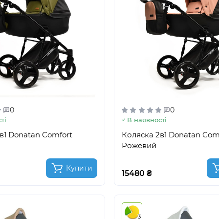
0
0
ті
В наявності
в1 Donatan Comfort
Коляска 2в1 Donatan Com
Рожевий
Купити
15480 ₴
3