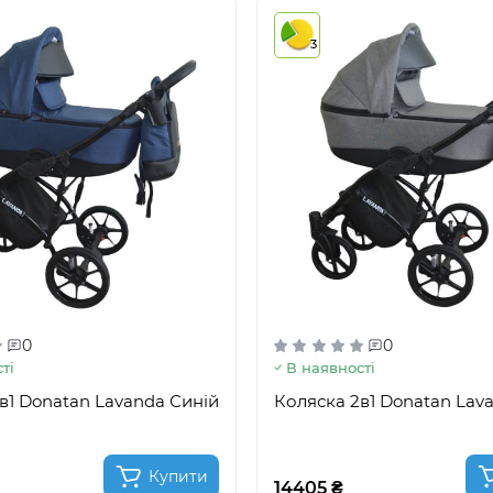
3
0
0
ті
В наявності
в1 Donatan Lavanda Синій
Коляска 2в1 Donatan Lav
Купити
14405 ₴