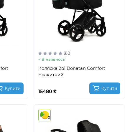
0
В наявності
fort
Коляска 2в1 Donatan Comfort
Блакитний
Купити
Купити
15480 ₴
3