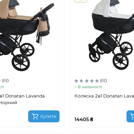
0
0
ті
В наявності
в1 Donatan Lavanda
Коляска 2в1 Donatan Lav
Чорний
Купити
14405 ₴