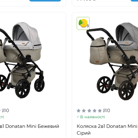
3
0
0
ті
В наявності
в1 Donatan Mini Бежевий
Коляска 2в1 Donatan Min
Сірий