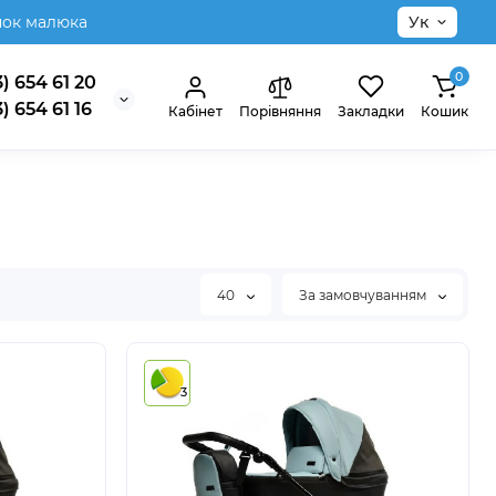
нок малюка
Ук
0
) 654 61 20
) 654 61 16
Кабінет
Порівняння
Закладки
Кошик
40
За замовчуванням
3