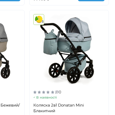
3
0
В наявності
i Бежевий/
Коляска 2в1 Donatan Mini
Блакитний