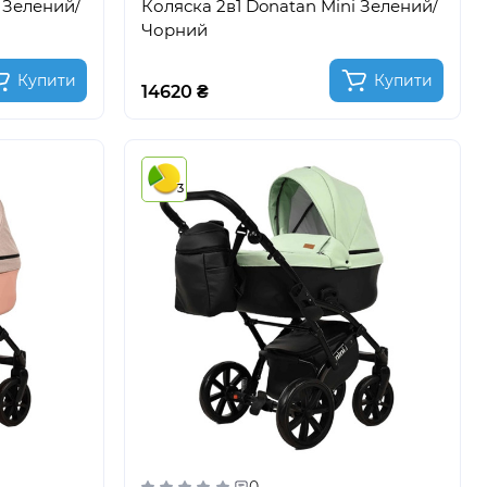
 Зелений/
Коляска 2в1 Donatan Mini Зелений/
Чорний
Купити
Купити
14620 ₴
3
0