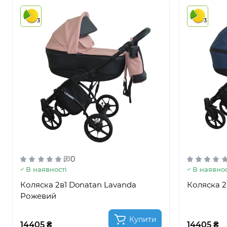
3
3
0
В наявності
В наявнос
Коляска 2в1 Donatan Lavanda
Коляска 2
Рожевий
Купити
14405 ₴
14405 ₴