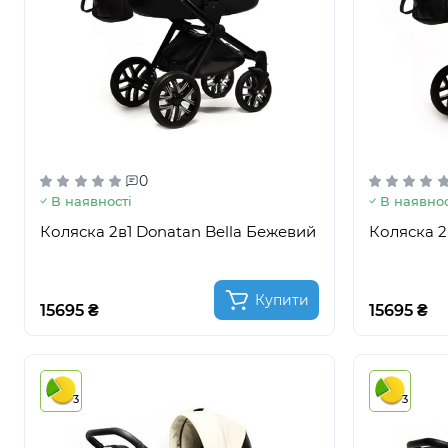
0
В наявності
В наявнос
Коляска 2в1 Donatan Bella Бежевий
Коляска 2
Купити
15695 ₴
15695 ₴
3
3