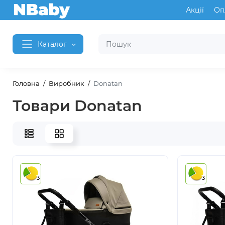
Акції
Оп
Каталог
Головна
Виробник
Donatan
Товари Donatan
3
3