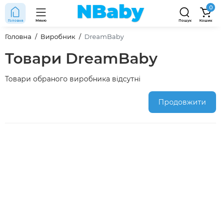
0
Головна
Меню
Пошук
Кошик
Головна
Виробник
DreamBaby
Товари DreamBaby
Товари обраного виробника відсутні
Продовжити