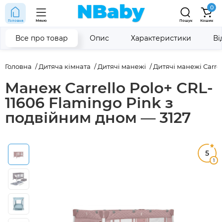
0
Головна
Меню
Пошук
Кошик
Все про товар
Опис
Характеристики
Ві
Головна
Дитяча кімната
Дитячі манежі
Дитячі манежі Carrel
Манеж Carrello Polo+ CRL-
11606 Flamingo Pink з
подвійним дном — 3127
5
1