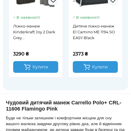
В наявності
В наявності
Ліжко-манеж
Дитяче ліжко-манеж
Kinderkraft Joy 2 Dark
El Camino ME 1194 SO
Grey
EASY Black
(KLJOY02DGR00000)
3290 ₴
2373 ₴
Купити
Купити
Чудовий дитячий манеж Carrello Polo+ CRL-
11606 Flamingo Pink
Буде не тільки затишним і комфортним місцем для сну
вашого малюка завдяки другому рівню дна, але й відмінним
ігровим майданчиком, де дитина завжди буде в безпеці та під