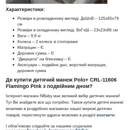
Характеристики:
Розміри в розкладеному вигляді, ДхШхВ – 125х65х79
см
Розміри в складеному вигляді, ВхГхШ – 23х23х86 см
Вага – 9,8 кг
Колеса – 2 колеса зі стопорами
Матрацик – Є
Дорожня сумка – Є
“Дверцята” на блискавці – Є
Аксесуари – подвійне дно, жорсткий матрацик,
дорожня сумка
Де купити дитячий манеж
Polo+ CRL-11606
Flamingo Pink з подвійним дном
?
Інтернет-магазин NBaby має великий вибір дитячих манежі!
Тут Ви знайдете все що потрібно. Також купити дитячі манежі
можливо в роздрібних магазинах нашої мережі дитячих
товарів, переглянути адреси можливо в розділі
контакти
.
’
І обов
язково слідкуйте за нашими соціальми