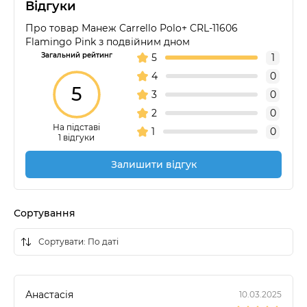
Відгуки
Про товар Манеж Carrello Polo+ CRL-11606
Flamingo Pink з подвійним дном
Загальний рейтинг
5
1
4
0
5
3
0
2
0
На підставі
1
0
1 відгуки
Залишити відгук
Сортування
Анастасія
10.03.2025