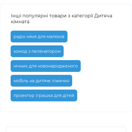
Інші популярні товари з категорії Дитяча
кімната
радіо няня для малюків
комод з пеленатором
нічник для новонародженого
мобіль на дитяче ліжечко
проектор іграшка для дітей