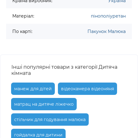
Країна виробник:
Україна
Матеріал:
пінополіуретан
По карті:
Пакунок Малюка
Інші популярні товари з категорії Дитяча
кімната
манеж для дітей
відеокамера відеоняня
матрац на дитяче ліжечко
стільчик для годування малюка
гойдалка для дитини