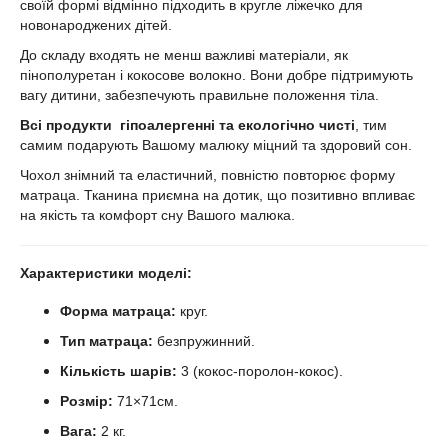
своїй формі відмінно підходить в кругле ліжечко для
новонароджених дітей.
До складу входять не менш важливі матеріали, як
пінополуретан і кокосове волокно. Вони добре підтримують
вагу дитини, забезпечують правильне положення тіла.
Всі продукти гіпоалергенні та екологічно чисті
, тим
самим подарують Вашому малюку міцний та здоровий сон.
Чохол знімний та еластичний, повністю повторює форму
матраца. Тканина приємна на дотик, що позитивно впливає
на якість та комфорт сну Вашого малюка.
Характеристики моделі:
Форма матраца:
круг.
Тип матраца:
безпружинний.
Кількість шарів:
3 (кокос-поролон-кокос).
Розмір:
71×71см.
Вага:
2 кг.