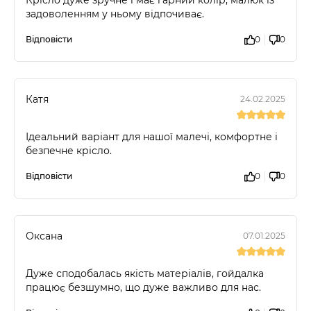
Крісло дуже зручне і має гарний колір, малюк із
задоволенням у ньому відпочиває.
Відповісти
0
0
Катя
24.02.2025
Ідеальний варіант для нашої малечі, комфортне і
безпечне крісло.
Відповісти
0
0
Оксана
07.01.2025
Дуже сподобалась якість матеріалів, гойдалка
працює безшумно, що дуже важливо для нас.