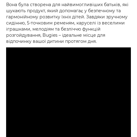
Вона була створена для найвимогливіших батьків, які
шукають продукт, який допомагає у безпечному та
гармонійному розвитку їхніх дітей. Завдяки зручному
сидінню, 5-точковим ременям, каруселі із веселими
іграшками, мелодіям та безліччю функцій
розгойдування, Bugies – ідеальне місце для
відпочинку вашої дитини протягом дня.