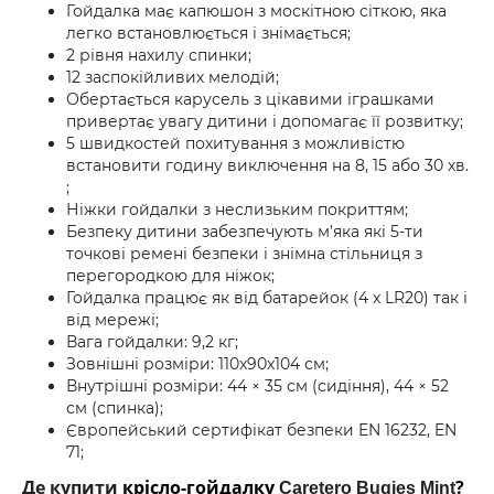
Гойдалка має капюшон з москітною сіткою, яка
легко встановлюється і знімається;
2 рівня нахилу спинки;
12 заспокійливих мелодій;
Обертається карусель з цікавими іграшками
привертає увагу дитини і допомагає її розвитку;
5 швидкостей похитування з можливістю
встановити годину виключення на 8, 15 або 30 хв.
;
Ніжки гойдалки з неслизьким покриттям;
Безпеку дитини забезпечують м’яка які 5-ти
точкові ремені безпеки і знімна стільниця з
перегородкою для ніжок;
Гойдалка працює як від батарейок (4 x LR20) так і
від мережі;
Вага гойдалки: 9,2 кг;
Зовнішні розміри: 110x90x104 см;
Внутрішні розміри: 44 × 35 см (сидіння), 44 × 52
см (спинка);
Європейський сертифікат безпеки EN 16232, EN
71;
Де купити
крісло-гойдалку
?
Caretero Bugies Mint