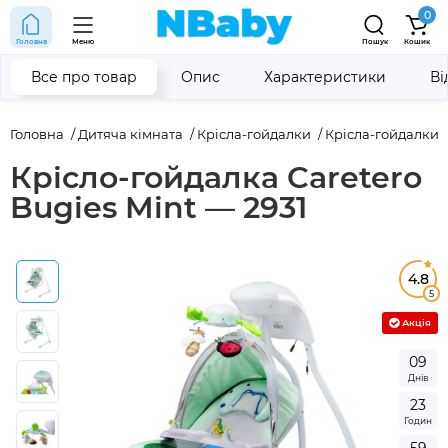
0
Головна
Меню
Пошук
Кошик
Все про товар
Опис
Характеристики
Ві
Головна
Дитяча кімната
Крісла-гойдалки
Крісла-гойдалки C
Крісло-гойдалка Caretero
Bugies Mint — 2931
4.8
5
Акція
0
9
Днів
2
3
Годин