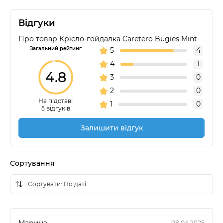
Відгуки
Про товар Крісло-гойдалка Caretero Bugies Mint
Загальний рейтинг
5
4
4
1
4.8
3
0
2
0
На підставі
1
0
5 відгуків
Залишити відгук
Сортування
Марина
08.04.2025