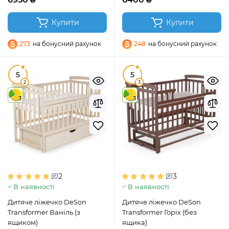
Купити
Купити
273
на бонусний рахунок
248
на бонусний рахунок
5
5
2
3
3
3
2
3
В наявності
В наявності
Дитяче ліжечко DeSon
Дитяче ліжечко DeSon
Transformer Ваніль (з
Transformer Горіх (без
ящиком)
ящика)