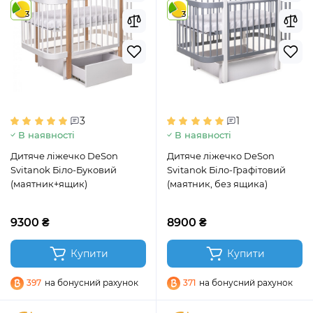
3
3
3
1
В наявності
В наявності
Дитяче ліжечко DeSon
Дитяче ліжечко DeSon
Svitanok Біло-Буковий
Svitanok Біло-Графітовий
(маятник+ящик)
(маятник, без ящика)
9300 ₴
8900 ₴
Купити
Купити
397
на бонусний рахунок
371
на бонусний рахунок