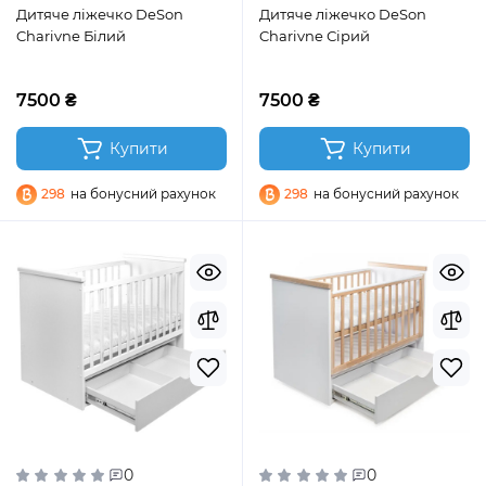
Дитяче ліжечко DeSon
Дитяче ліжечко DeSon
Charivne Білий
Charivne Сірий
7500 ₴
7500 ₴
Купити
Купити
298
на бонусний рахунок
298
на бонусний рахунок
0
0