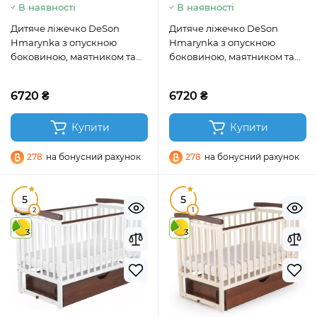
В наявності
В наявності
Дитяче ліжечко DeSon
Дитяче ліжечко DeSon
Hmarynka з опускною
Hmarynka з опускною
боковиною, маятником та
боковиною, маятником та
ящиком, білий
ящиком, натуральний
6720 ₴
6720 ₴
Купити
Купити
278
на бонусний рахунок
278
на бонусний рахунок
5
5
2
1
3
3