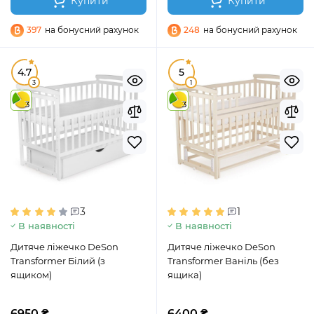
Купити
Купити
397
на бонусний рахунок
248
на бонусний рахунок
4.7
5
3
1
3
3
3
1
В наявності
В наявності
Дитяче ліжечко DeSon
Дитяче ліжечко DeSon
Transformer Білий (з
Transformer Ваніль (без
ящиком)
ящика)
6950 ₴
6400 ₴