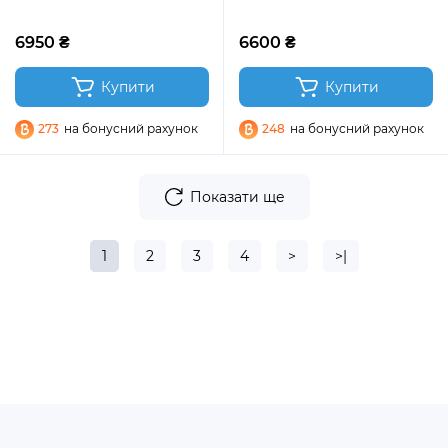
6950 ₴
6600 ₴
Купити
Купити
273
на бонусний рахунок
248
на бонусний рахунок
Показати ще
1
2
3
4
>
>|