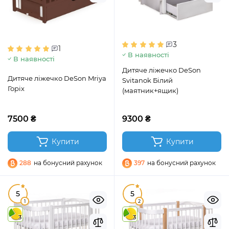
3
1
В наявності
В наявності
Дитяче ліжечко DeSon
Дитяче ліжечко DeSon Mriya
Svitanok Білий
Горіх
(маятник+ящик)
7500 ₴
9300 ₴
Купити
Купити
288
на бонусний рахунок
397
на бонусний рахунок
5
5
1
2
3
3