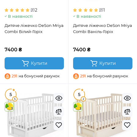
2
1
В наявності
В наявності
Дитяче ліжечко DeSon Mriya
Дитяче ліжечко DeSon Mriya
Combi Білий-Горіх
Combi Ваніль-Горіх
7400 ₴
7400 ₴
Купити
Купити
291
на бонусний рахунок
291
на бонусний рахунок
5
5
5
2
3
3