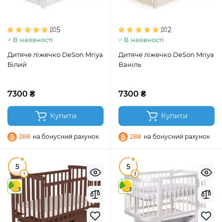
5
2
В наявності
В наявності
Дитяче ліжечко DeSon Mriya
Дитяче ліжечко DeSon Mriya
Білий
Ваніль
7300 ₴
7300 ₴
Купити
Купити
288
на бонусний рахунок
288
на бонусний рахунок
5
5
1
3
3
3