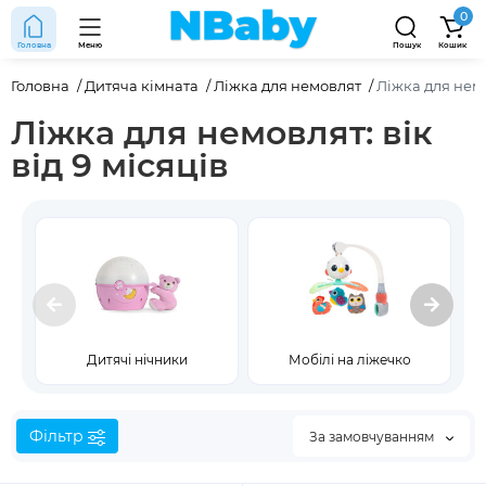
0
Головна
Меню
Пошук
Кошик
Головна
Дитяча кімната
Ліжка для немовлят
Ліжка для немо
Ліжка для немовлят: вік
від 9 місяців
Дитячі нічники
Мобілі на ліжечко
С
Фільтр
За замовчуванням