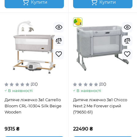
Купити
Купити
3
0
0
В наявності
В наявності
Дитяче ліжечко 3в1 Carrello
Дитяче ліжечко 3в1 Chicco
Bloom CRL-10304 Silk Beige
Next 2 Me Forever сірий
Wooden
(79650.61)
9315 ₴
22490 ₴