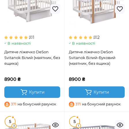
1
2
В наявності
В наявності
Дитяче ліжечко DeSon
Дитяче ліжечко DeSon
Svitanok Білий (маятник, без
Svitanok Білий-Буковий
ящика)
(маятник, без ящика)
8900 ₴
8900 ₴
Купити
Купити
371
на бонусний рахунок
371
на бонусний рахунок
5
5
3
1