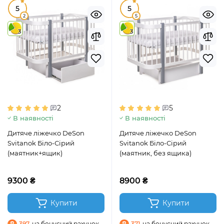
5
5
2
5
3
3
2
5
В наявності
В наявності
Дитяче ліжечко DeSon
Дитяче ліжечко DeSon
Svitanok Біло-Сірий
Svitanok Біло-Сірий
(маятник+ящик)
(маятник, без ящика)
9300 ₴
8900 ₴
Купити
Купити
397
на бонусний рахунок
371
на бонусний рахунок