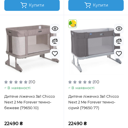
Купити
Купити
3
0
0
В наявності
В наявності
Дитяче ліжечко 3в1 Chicco
Дитяче ліжечко 3в1 Chicco
Next 2 Me Forever темно-
Next 2 Me Forever темно-
бежеве (79650.10)
сірий (79650.77)
22490 ₴
22490 ₴