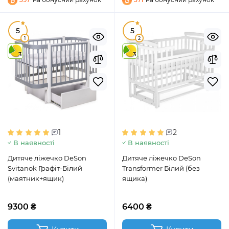
5
5
1
2
3
3
1
2
В наявності
В наявності
Дитяче ліжечко DeSon
Дитяче ліжечко DeSon
Svitanok Графіт-Білий
Transformer Білий (без
(маятник+ящик)
ящика)
9300 ₴
6400 ₴