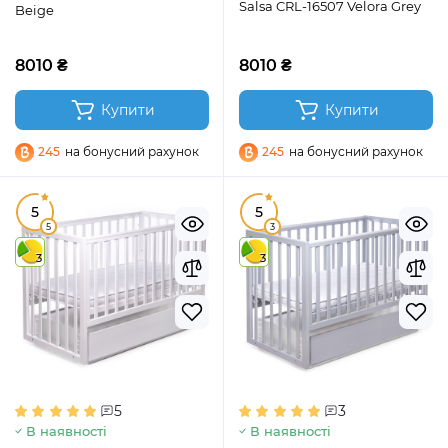
Salsa CRL-16507 Velora Grey
Beige
8010 ₴
8010 ₴
Купити
Купити
245
на бонусний рахунок
245
на бонусний рахунок
5
5
5
3
3
3
5
3
В наявності
В наявності