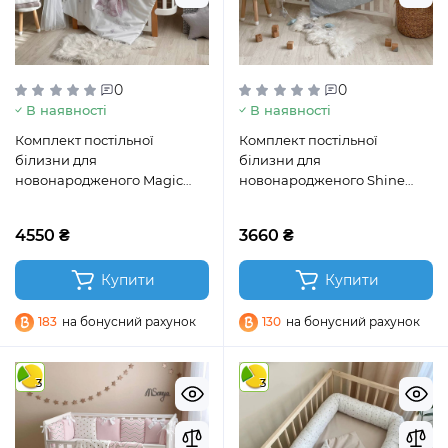
0
0
В наявності
В наявності
Комплект постільної
Комплект постільної
білизни для
білизни для
новонародженого Magic
новонародженого Shine
Зайка срібло
блакитне сердечко
4550 ₴
3660 ₴
Купити
Купити
183
на бонусний рахунок
130
на бонусний рахунок
3
3