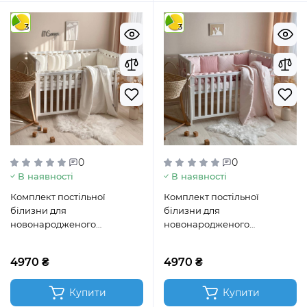
3
3
0
0
В наявності
В наявності
Комплект постільної
Комплект постільної
білизни для
білизни для
новонародженого
новонародженого
DreamLand молочний
DreamLand пудра
4970 ₴
4970 ₴
Купити
Купити