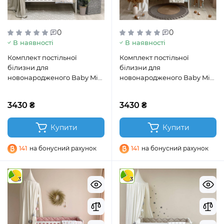
0
0
В наявності
В наявності
Комплект постільної
Комплект постільної
білизни для
білизни для
новонародженого Baby Mix
новонародженого Baby Mix
Паровозики блакитний
Перо м’ятний
3430 ₴
3430 ₴
Купити
Купити
141
на бонусний рахунок
141
на бонусний рахунок
3
3