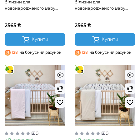
білизни для
білизни для
новонародженого Baby
новонародженого Baby
Dream Коала бежевий
Dream Коти у хмарах сірий
2565 ₴
2565 ₴
Купити
Купити
128
на бонусний рахунок
128
на бонусний рахунок
3
3
0
0
В наявності
В наявності