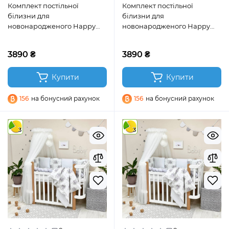
Комплект постільної
Комплект постільної
білизни для
білизни для
новонародженого Happy
новонародженого Happy
night Сердечка бежеві
night Сердечка пудрові
3890 ₴
3890 ₴
Купити
Купити
156
на бонусний рахунок
156
на бонусний рахунок
3
3