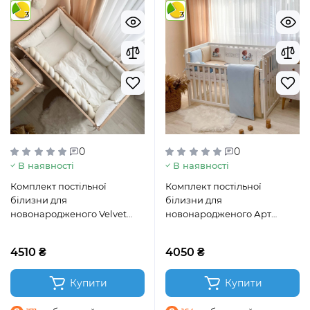
3
3
0
0
В наявності
В наявності
Комплект постільної
Комплект постільної
білизни для
білизни для
новонародженого Velvet
новонародженого Арт
молочний
Дизайн Baby Teddy
блакитний
4510 ₴
4050 ₴
Купити
Купити