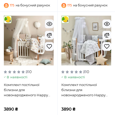
175
на бонусний рахунок
175
на бонусний рахунок
3
3
0
0
В наявності
В наявності
Комплект постільної
Комплект постільної
білизни для
білизни для
новонародженого Happy
новонародженого Happy
night Ведмедик з кульками
night Звірята сірий
бежевий
3890 ₴
3890 ₴