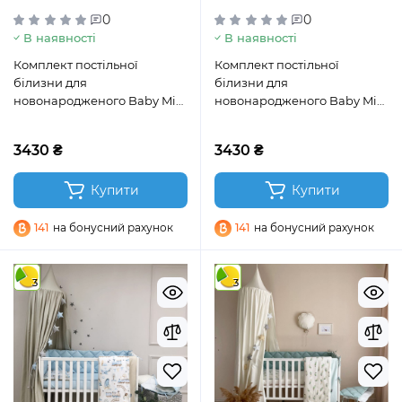
0
0
В наявності
В наявності
Комплект постільної
Комплект постільної
білизни для
білизни для
новонародженого Baby Mix
новонародженого Baby Mix
Bamby з друзями м’ятний
Зайці на драбинці бежевий
3430 ₴
3430 ₴
Купити
Купити
141
на бонусний рахунок
141
на бонусний рахунок
3
3