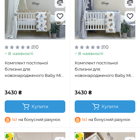
0
0
В наявності
В наявності
Комплект постільної
Комплект постільної
білизни для
білизни для
новонародженого Baby Mix
новонародженого Baby Mix
Тедді бежевий
Тедді сірий
3430 ₴
3430 ₴
Купити
Купити
141
на бонусний рахунок
141
на бонусний рахунок
3
3