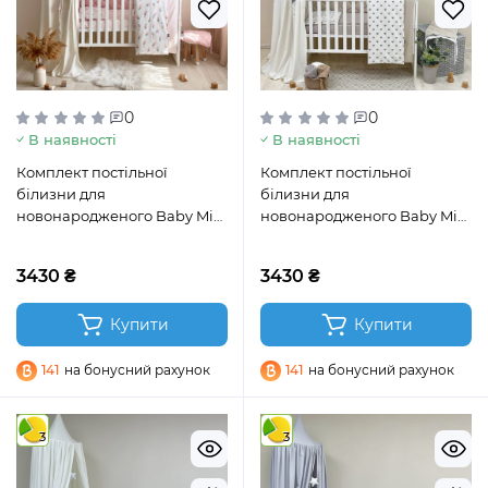
0
0
В наявності
В наявності
Комплект постільної
Комплект постільної
білизни для
білизни для
новонародженого Baby Mix
новонародженого Baby Mix
Перо пудра
Сіро-бежеві сердечка
3430 ₴
3430 ₴
Купити
Купити
141
на бонусний рахунок
141
на бонусний рахунок
3
3