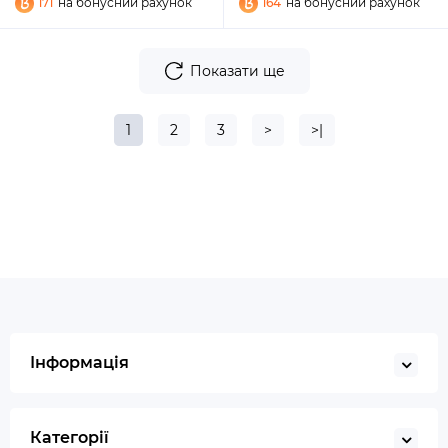
171
на бонусний рахунок
164
на бонусний рахунок
Показати ще
1
2
3
>
>|
Інформація
Категорії