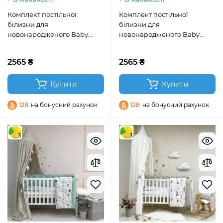
Комплект постільної
Комплект постільної
білизни для
білизни для
новонародженого Baby
новонародженого Baby
Dream Метелик пудра
Dream Пінгвін бежевий
2565 ₴
2565 ₴
Купити
Купити
128
на бонусний рахунок
128
на бонусний рахунок
3
3