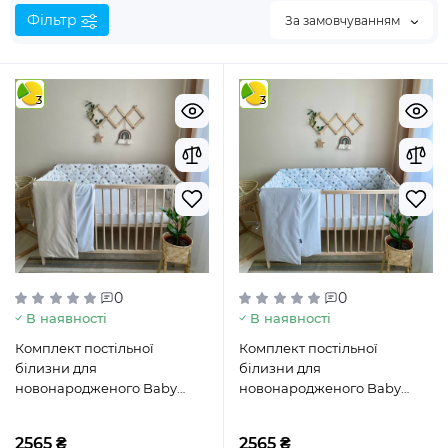
Фільтр
За замовчуванням
3
3
0
0
В наявності
В наявності
Комплект постільної
Комплект постільної
білизни для
білизни для
новонародженого Baby
новонародженого Baby
Dream Stars бежевий
Dream Stars блакитний
2565 ₴
2565 ₴