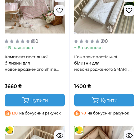
0
0
В наявності
В наявності
Комплект постільної
Комплект постільної
білизни для
білизни для
новонародженого Shine
новонародженого SMART
рожевий зигзаг
зірка розсип бежева
3660 ₴
1400 ₴
Купити
Купити
130
на бонусний рахунок
70
на бонусний рахунок
3
3