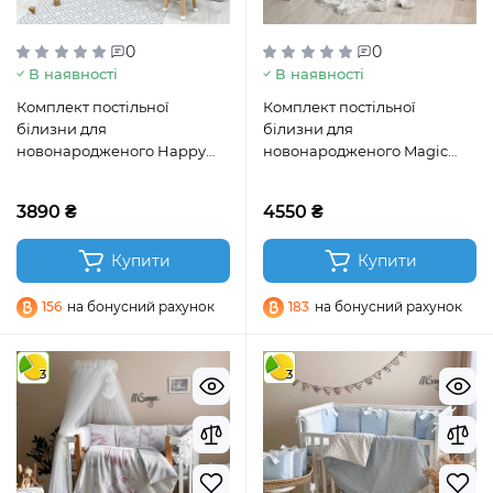
0
0
В наявності
В наявності
Комплект постільної
Комплект постільної
білизни для
білизни для
новонародженого Happy
новонародженого Magic
night Слоники рожевий
Зайка золото
3890 ₴
4550 ₴
Купити
Купити
156
на бонусний рахунок
183
на бонусний рахунок
3
3