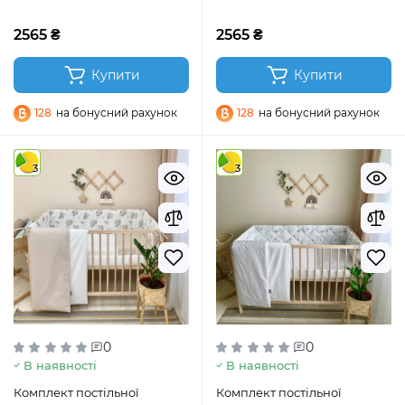
Dream Stars рожевий
Dream Гілочки котики м’ята
2565 ₴
2565 ₴
Купити
Купити
128
на бонусний рахунок
128
на бонусний рахунок
3
3
0
0
В наявності
В наявності
Комплект постільної
Комплект постільної