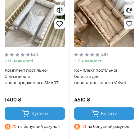
0
0
В наявності
В наявності
Комплект постільної
Комплект постільної
білизни для
білизни для
новонародженого SMART
новонародженого Velvet
зірка розсип сіра
моко
1400 ₴
4510 ₴
Купити
Купити
70
на бонусний рахунок
171
на бонусний рахунок