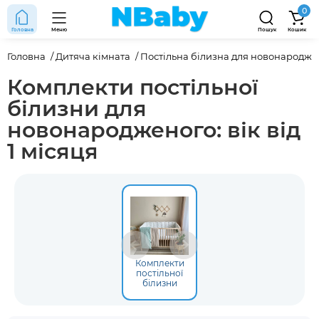
0
Головна
Меню
Пошук
Кошик
Головна
Дитяча кімната
Постільна білизна для новонародж
Комплекти постільної
білизни для
новонародженого: вік від
1 місяця
Комплекти
постільної
білизни