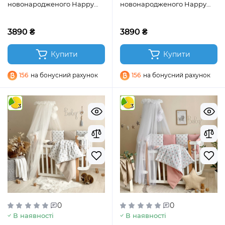
новонародженого Happy
новонародженого Happy
night Овечки пудра
night Овечки сірі
3890 ₴
3890 ₴
Купити
Купити
156
на бонусний рахунок
156
на бонусний рахунок
3
3
0
0
В наявності
В наявності