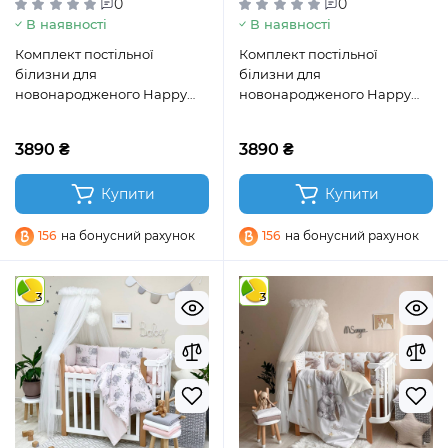
0
0
В наявності
В наявності
Комплект постільної
Комплект постільної
білизни для
білизни для
новонародженого Happy
новонародженого Happy
night Слоники білий
night Слоники м’ятний
3890 ₴
3890 ₴
Купити
Купити
156
на бонусний рахунок
156
на бонусний рахунок
3
3