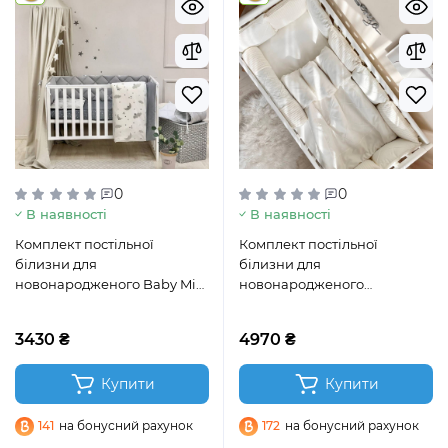
0
0
В наявності
В наявності
Комплект постільної
Комплект постільної
білизни для
білизни для
новонародженого Baby Mix
новонародженого
Хмаринки сірі з місяцем
DreamLand валик
молочний
3430 ₴
4970 ₴
Купити
Купити
141
на бонусний рахунок
172
на бонусний рахунок