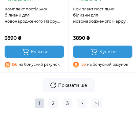
Комплект постільної
Комплект постільної
білизни для
білизни для
новонародженого Happy
новонародженого Happy
night Овечки сірі
night Сердечка бежеві
3890 ₴
3890 ₴
Купити
Купити
156
на бонусний рахунок
156
на бонусний рахунок
Показати ще
1
2
3
>
>|