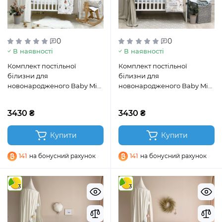
0
0
В наявності
В наявності
Комплект постільної
Комплект постільної
білизни для
білизни для
новонародженого Baby Mix
новонародженого Baby Mix
Зайці на драбинці бежевий
Паровозики блакитний
3430 ₴
3430 ₴
Купити
Купити
141
на бонусний рахунок
141
на бонусний рахунок
3
3