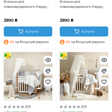
білизни для
білизни для
новонародженого Happy
новонародженого Happy
night Метелики пудра
night Овечки пудра
3890 ₴
3890 ₴
Купити
Купити
156
на бонусний рахунок
156
на бонусний рахунок
3
3
0
0
В наявності
В наявності