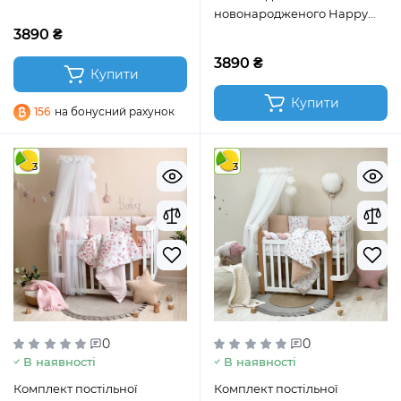
night Звірята сірий
новонародженого Happy
night Зірки сірий
3890 ₴
3890 ₴
Купити
Купити
156
на бонусний рахунок
3
3
0
0
В наявності
В наявності
Комплект постільної
Комплект постільної