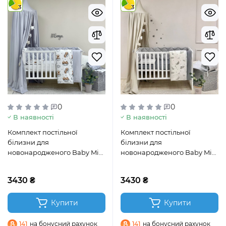
3
3
0
0
В наявності
В наявності
Комплект постільної
Комплект постільної
білизни для
білизни для
новонародженого Baby Mix
новонародженого Baby Mix
Тедді сірий
Хмаринки сірі з місяцем
3430 ₴
3430 ₴
Купити
Купити
141
на бонусний рахунок
141
на бонусний рахунок