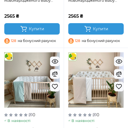
новонародженого Baby
новонародженого Baby
Dream Stars бежевий
Dream Stars рожевий
2565 ₴
2565 ₴
Купити
Купити
128
на бонусний рахунок
128
на бонусний рахунок
3
3
0
0
В наявності
В наявності