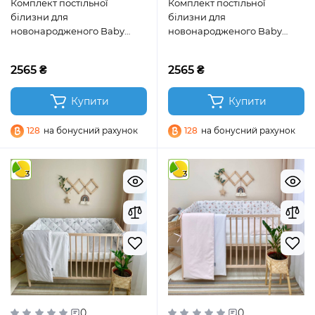
Комплект постільної
Комплект постільної
білизни для
білизни для
новонародженого Baby
новонародженого Baby
Dream Гілочки котики м’ята
Dream Коала бежевий
2565 ₴
2565 ₴
Купити
Купити
128
на бонусний рахунок
128
на бонусний рахунок
3
3
0
0