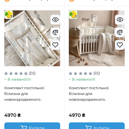
3
3
0
0
В наявності
В наявності
Комплект постільної
Комплект постільної
білизни для
білизни для
новонародженого
новонародженого
DreamLand валик
DreamLand молочний
молочний
4970 ₴
4970 ₴
Купити
Купити