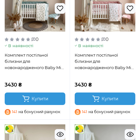
0
0
В наявності
В наявності
Комплект постільної
Комплект постільної
білизни для
білизни для
новонародженого Baby Mix
новонародженого Baby Mix
Перо м’ятний
Перо пудра
3430 ₴
3430 ₴
Купити
Купити
141
на бонусний рахунок
141
на бонусний рахунок
3
3