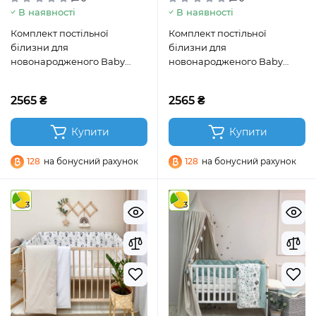
В наявності
В наявності
Комплект постільної
Комплект постільної
білизни для
білизни для
новонародженого Baby
новонародженого Baby
Dream Коти у хмарах сірий
Dream Метелик пудра
2565 ₴
2565 ₴
Купити
Купити
128
на бонусний рахунок
128
на бонусний рахунок
3
3