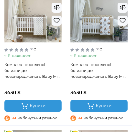
0
0
В наявності
В наявності
Комплект постільної
Комплект постільної
білизни для
білизни для
новонародженого Baby Mix
новонародженого Baby Mix
Сіро-бежеві сердечка
Тедді бежевий
3430 ₴
3430 ₴
Купити
Купити
141
на бонусний рахунок
141
на бонусний рахунок