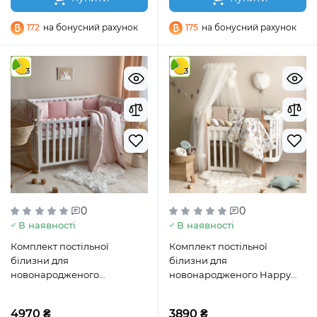
172
на бонусний рахунок
175
на бонусний рахунок
3
3
0
0
В наявності
В наявності
Комплект постільної
Комплект постільної
білизни для
білизни для
новонародженого
новонародженого Happy
DreamLand пудра
night Ведмедик з кульками
бежевий
4970 ₴
3890 ₴