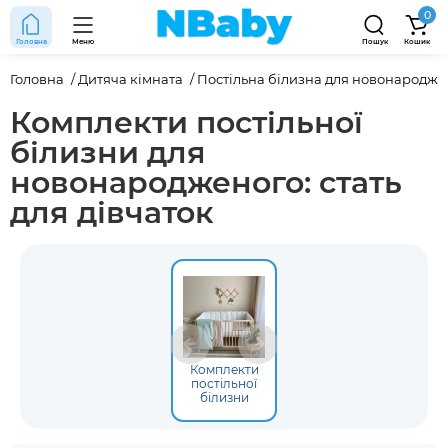
0
Головна
Меню
Пошук
Кошик
Головна
Дитяча кімната
Постільна білизна для новонародж
Комплекти постільної
білизни для
новонародженого: стать
для дівчаток
Комплекти
постільної
білизни