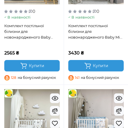
0
0
В наявності
В наявності
Комплект постільної
Комплект постільної
білизни для
білизни для
новонародженого Baby
новонародженого Baby Mix
Dream Пінгвін бежевий
Bamby з друзями м’ятний
2565 ₴
3430 ₴
Купити
Купити
128
на бонусний рахунок
141
на бонусний рахунок
3
3