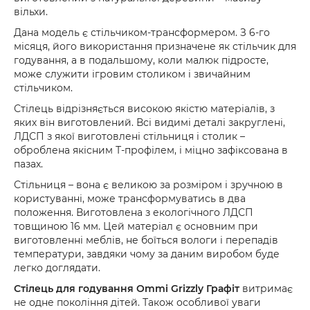
вільхи.
Дана модель є стільчиком-трансформером. З 6-го
місяця, його використання призначене як стільчик для
годування, а в подальшому, коли малюк підросте,
може служити ігровим столиком і звичайним
стільчиком.
Стілець відрізняється високою якістю матеріалів, з
яких він виготовлений. Всі видимі деталі закруглені,
ЛДСП з якої виготовлені стільниця і столик –
оброблена якісним Т-профілем, і міцно зафіксована в
пазах.
Стільниця – вона є великою за розміром і зручною в
користуванні, може трансформуватись в два
положення. Виготовлена з екологічного ЛДСП
товщиною 16 мм. Цей матеріал є основним при
виготовленні меблів, не боїться вологи і перепадів
температури, завдяки чому за даним виробом буде
легко доглядати.
Стілець для годування Ommi Grizzly Графіт
витримає
не одне покоління дітей. Також особливої уваги