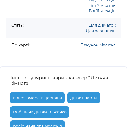
Від 7 місяців
Від 11 місяців
Стать:
Для дівчаток
Для хлопчиків
По карті:
Пакунок Малюка
Інші популярні товари з категорії Дитяча
кімната
відеокамера відеоняня
дитячі парти
мобіль на дитяче ліжечко
радіо няня для малюків