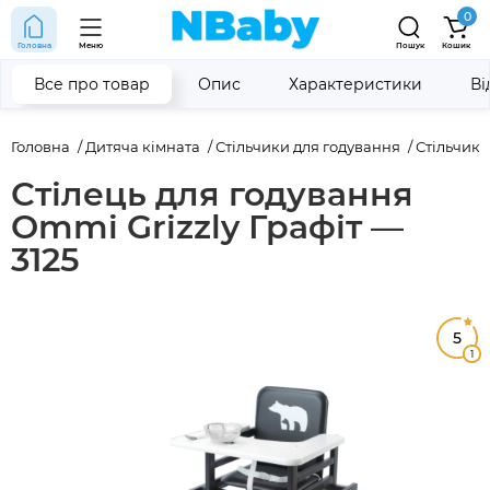
0
Головна
Меню
Пошук
Кошик
Все про товар
Опис
Характеристики
Ві
Головна
Дитяча кімната
Стільчики для годування
Стільчик
Стілець для годування
Ommi Grizzly Графіт —
3125
5
1