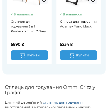
В наявності
В наявності
Стільчик для
Стілець для годування
годування 2 в 1
Adamex Yuno black
Kinderkraft Fini 2 Grey
(KHFINI02GRY0000)
5890 ₴
5234 ₴
Купити
Купити
Стілець для годування Ommi Grizzly
Графіт
Дитячий дерев’яний
стільчик для годування
виготовлений з натуральної деревини – масиву