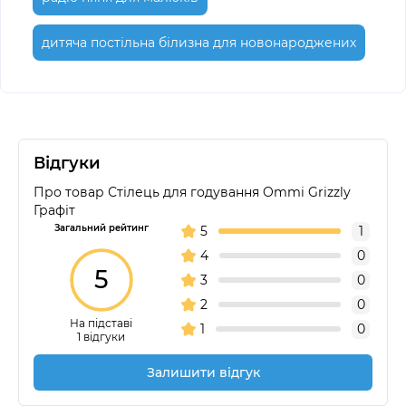
дитяча постільна білизна для новонароджених
Відгуки
Про товар Стілець для годування Ommi Grizzly
Графіт
Загальний рейтинг
5
1
4
0
5
3
0
2
0
На підставі
1
0
1 відгуки
Залишити відгук