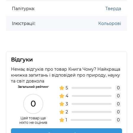
Палітурка:
Тверда
Ілюстрації:
Кольорові
Відгуки
Немає відгуків про товар Книга Чому? Найкраща
книжка запитань і відповідей про природу, науку
та світ довкола
Загальний рейтинг
5
0
4
0
0
3
0
2
0
Цей товар ще
1
0
ніхто не оцінив