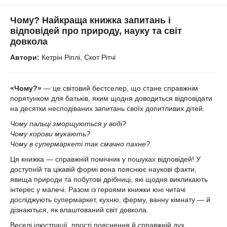
Чому? Найкраща книжка запитань і
відповідей про природу, науку та світ
довкола
Автори:
Кетрін Ріплі, Скот Рітчі
«Чому?»
— це світовий бестселер, що стане справжнім
порятунком для батьків, яким щодня доводиться відповідати
на десятки несподіваних запитань своїх допитливих дітей.
Чому пальці зморщуються у воді?
Чому корови мукають?
Чому в супермаркеті так смачно пахне?
Ця книжка — справжній помічник у пошуках відповідей! У
доступній та цікавій формі вона пояснює наукові факти,
явища природи та побутові дрібниці, які щодня викликають
інтерес у малечі. Разом із героями книжки юні читачі
досліджують супермаркет, кухню, ферму, ванну кімнату — й
дізнаються, як влаштований світ довкола.
Веселі ілюстрації, прості пояснення й справжній дух