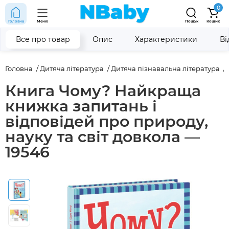
0
Головна
Меню
Пошук
Кошик
Все про товар
Опис
Характеристики
Ві
Головна
Дитяча література
Дитяча пізнавальна література
Книга Чому? Найкраща
книжка запитань і
відповідей про природу,
науку та світ довкола —
19546