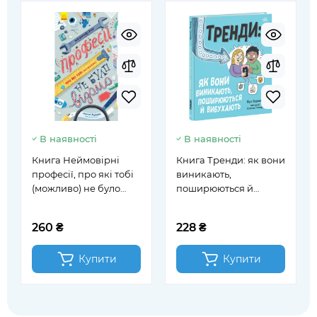
В наявності
В наявності
Книга Неймовірні
Книга Тренди: як вони
професії, про які тобі
виникають,
(можливо) не було
поширюються й
відомо
вибухають
260 ₴
228 ₴
Купити
Купити