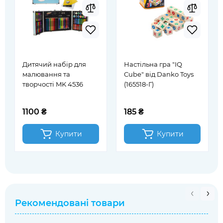
Дитячий набір для
Настільна гра "IQ
малювання та
Cube" від Danko Toys
творчості MK 4536
(165518-Г)
1100 ₴
185 ₴
Купити
Купити
Рекомендовані товари