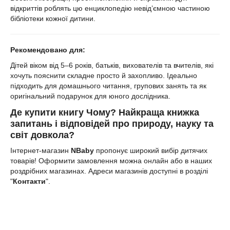
відкриттів роблять цю енциклопедію невід’ємною частиною
бібліотеки кожної дитини.
Рекомендовано для:
Дітей віком від 5–6 років, батьків, вихователів та вчителів, які
хочуть пояснити складне просто й захопливо. Ідеально
підходить для домашнього читання, групових занять та як
оригінальний подарунок для юного дослідника.
Де
купити
к
нигу Чому? Найкраща книжка
запитань і відповідей про природу, науку та
світ довкола
?
Інтернет-магазин
NBaby
пропонує широкий вибір дитячих
товарів! Оформити замовлення можна онлайн або в наших
роздрібних магазинах. Адреси магазинів доступні в розділі
"
Контакти
".