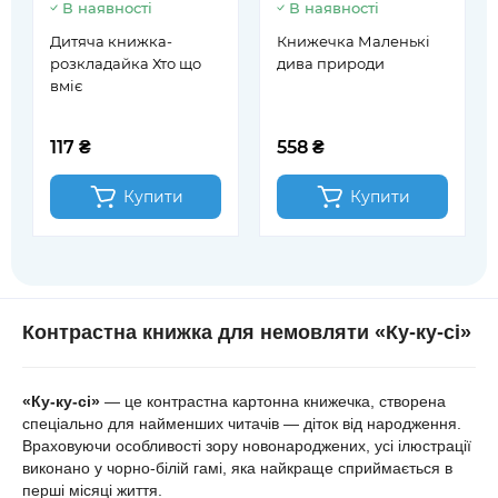
В наявності
В наявності
Дитяча книжка-
Книжечка Маленькі
розкладайка Хто що
дива природи
вміє
117 ₴
558 ₴
Купити
Купити
Контрастна книжка для немовляти «Ку-ку-сі»
«Ку-ку-сі»
— це контрастна картонна книжечка, створена
спеціально для найменших читачів — діток від народження.
Враховуючи особливості зору новонароджених, усі ілюстрації
виконано у чорно-білій гамі, яка найкраще сприймається в
перші місяці життя.