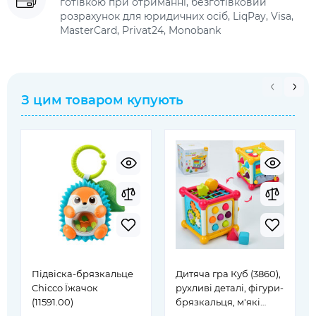
готівкою при отриманні, безготівковий
розрахунок для юридичних осіб, LiqPay, Visa,
MasterCard, Privat24, Monobank
З цим товаром купують
Підвіска-брязкальце
Дитяча гра Куб (3860),
Chicco Їжачок
рухливі деталі, фігури-
(11591.00)
брязкальця, м'які