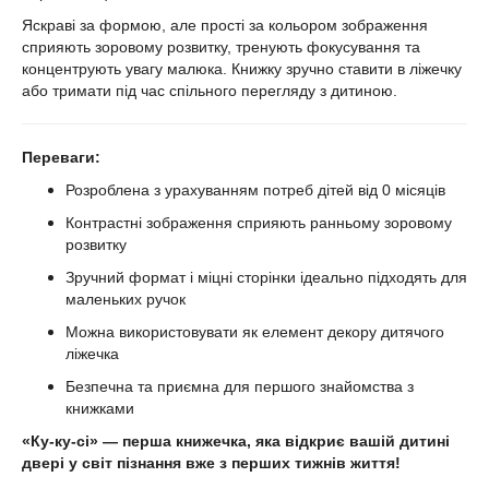
Яскраві за формою, але прості за кольором зображення
сприяють зоровому розвитку, тренують фокусування та
концентрують увагу малюка. Книжку зручно ставити в ліжечку
або тримати під час спільного перегляду з дитиною.
Переваги:
Розроблена з урахуванням потреб дітей від 0 місяців
Контрастні зображення сприяють ранньому зоровому
розвитку
Зручний формат і міцні сторінки ідеально підходять для
маленьких ручок
Можна використовувати як елемент декору дитячого
ліжечка
Безпечна та приємна для першого знайомства з
книжками
«Ку-ку-сі»
— перша книжечка, яка відкриє вашій дитині
двері у світ пізнання вже з перших тижнів життя!