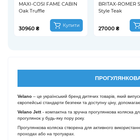
MAXI-COSI FAME CABIN
BRITAX-ROMER S
Oak Truffle
Style Teak
Купити
30960 ₴
27000 ₴
ПРОГУЛЯНКОВА 
Velano
– це український бренд дитячих товарів, який випуск
європейські стандарти безпеки та доступну ціну, допомаг
Velano Jett
- компактна та зручна прогулянкова коляска дл
прогулянок у будь-яку пору року.
Прогулянкова коляска створена для активного використання -
проходах або на тротуарах.