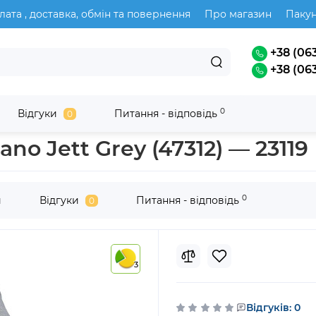
лата , доставка, обмін та повернення
Про магазин
Паку
+38 (063
+38 (063
0
Відгуки
Питання - відповідь
0
нкові коляски Velano
o Jett Grey (47312) — 23119
0
и
Відгуки
Питання - відповідь
0
3
Відгуків: 0