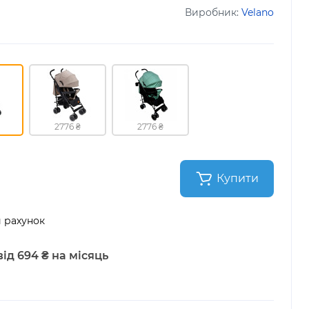
Виробник:
Velano
2776 ₴
2776 ₴
Купити
 рахунок
ід 694 ₴ на місяць