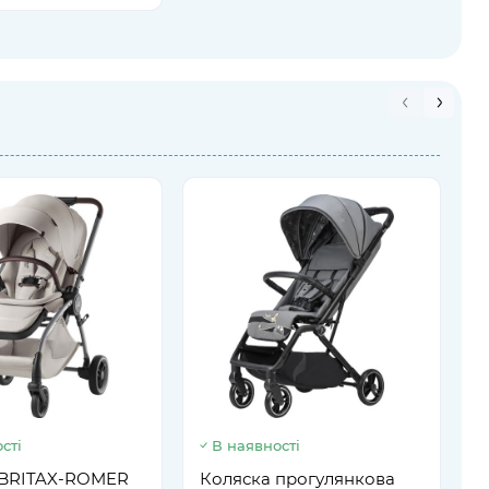
сті
В наявності
К
R
 BRITAX-ROMER
Коляска прогулянкова