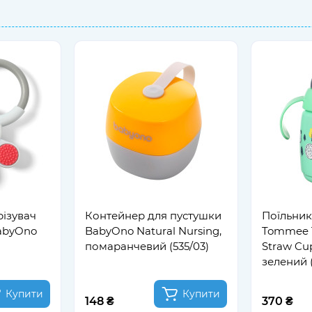
ізувач
Контейнер для пустушки
Поїльник
abyOno
BabyOno Natural Nursing,
Tommee T
помаранчевий (535/03)
Straw Cu
зелений 
Купити
Купити
148 ₴
370 ₴