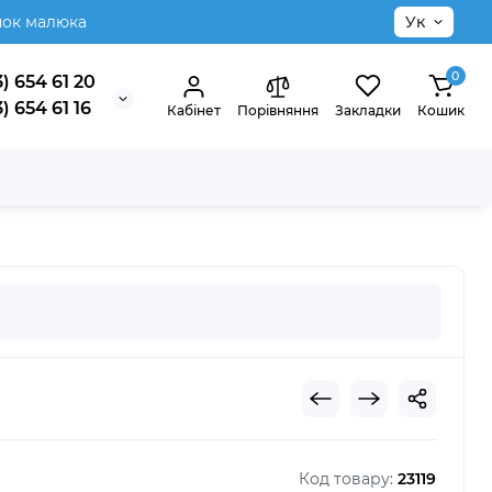
нок малюка
Ук
0
) 654 61 20
) 654 61 16
Кабінет
Порівняння
Закладки
Кошик
Код товару:
23119