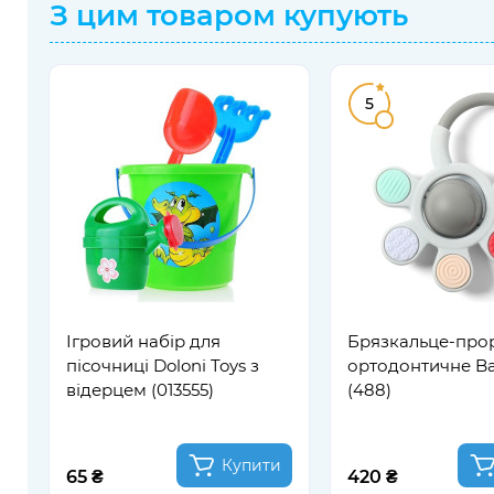
З цим товаром купують
5
Ігровий набір для
Брязкальце-прор
пісочниці Doloni Toys з
ортодонтичне B
відерцем (013555)
(488)
Купити
65 ₴
420 ₴