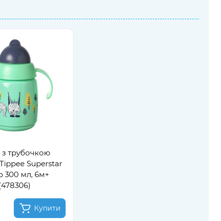
 з трубочкою
ippee Superstar
p 300 мл, 6м+
(478306)
Купити