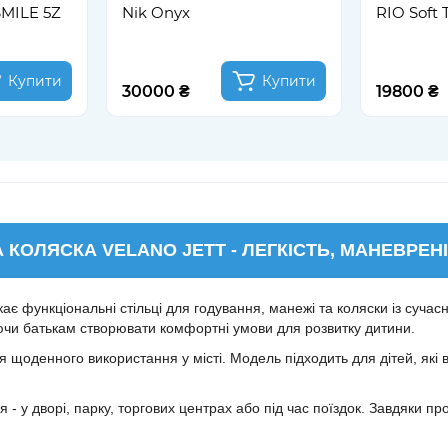
MILE 5Z
Nik Onyx
RIO Soft
Купити
Купити
30000 ₴
19800 ₴
КОЛЯСКА VELANO JETT - ЛЕГКІСТЬ, МАНЕВРЕН
ає функціональні стільці для годування, манежі та коляски із сучас
аючи батькам створювати комфортні умови для розвитку дитини.
я щоденного використання у місті. Модель підходить для дітей, які 
 у дворі, парку, торгових центрах або під час поїздок. Завдяки прод