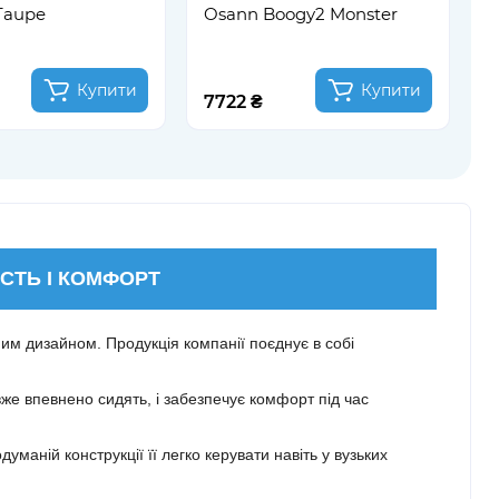
 Taupe
Osann Boogy2 Monster
Купити
Купити
7722 ₴
1
ІСТЬ І КОМФОРТ
ним дизайном. Продукція компанії поєднує в собі
вже впевнено сидять, і забезпечує комфорт під час
уманій конструкції її легко керувати навіть у вузьких